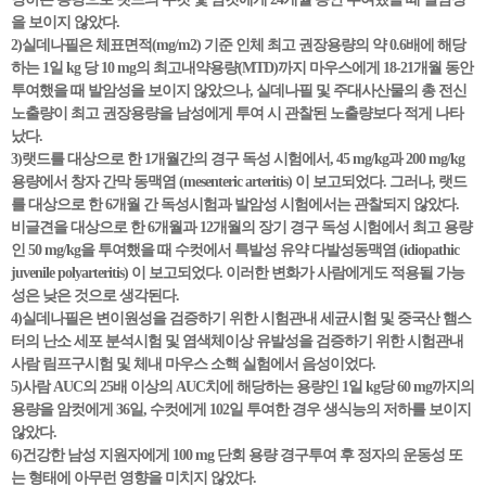
을 보이지 않았다.
2)실데나필은 체표면적(mg/m2) 기준 인체 최고 권장용량의 약 0.6배에 해당
하는 1일 kg 당 10 mg의 최고내약용량(MTD)까지 마우스에게 18-21개월 동안
투여했을 때 발암성을 보이지 않았으나, 실데나필 및 주대사산물의 총 전신
노출량이 최고 권장용량을 남성에게 투여 시 관찰된 노출량보다 적게 나타
났다.
3)랫드를 대상으로 한 1개월간의 경구 독성 시험에서, 45 mg/kg과 200 mg/kg
용량에서 창자 간막 동맥염 (mesenteric arteritis) 이 보고되었다. 그러나, 랫드
를 대상으로 한 6개월 간 독성시험과 발암성 시험에서는 관찰되지 않았다.
비글견을 대상으로 한 6개월과 12개월의 장기 경구 독성 시험에서 최고 용량
인 50 mg/kg을 투여했을 때 수컷에서 특발성 유약 다발성동맥염 (idiopathic
juvenile polyarteritis) 이 보고되었다. 이러한 변화가 사람에게도 적용될 가능
성은 낮은 것으로 생각된다.
4)실데나필은 변이원성을 검증하기 위한 시험관내 세균시험 및 중국산 햄스
터의 난소 세포 분석시험 및 염색체이상 유발성을 검증하기 위한 시험관내
사람 림프구시험 및 체내 마우스 소핵 실험에서 음성이었다.
5)사람 AUC의 25배 이상의 AUC치에 해당하는 용량인 1일 kg당 60 mg까지의
용량을 암컷에게 36일, 수컷에게 102일 투여한 경우 생식능의 저하를 보이지
않았다.
6)건강한 남성 지원자에게 100 mg 단회 용량 경구투여 후 정자의 운동성 또
는 형태에 아무런 영향을 미치지 않았다.