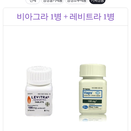
은?
구
꼴
섹
입금확인이 안되는 상황을 대비해 꼭 입금후 고객센터 연락바랍니다.
비아그라 1병 + 레비트라 1병
매
사
스
고
[2026구정 연휴]설 연휴 배송 및 휴무 안내
노
객
마
하
센
이
주
우
터
페
문
이
조
지
회