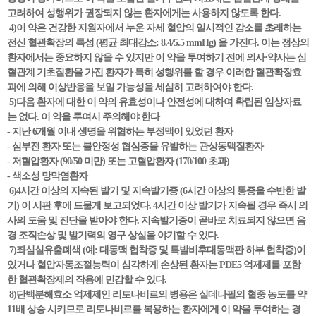
고려하여 성행위가 권장되지 않는 환자에게는 사용하지 않도록 한다.
4)이 약은 건강한 지원자에서 누운 자세 혈압의 일시적인 감소를 초래하는
전신 혈관확장의 특성 (평균 최대감소: 8.4/5.5 mmHg) 을 가진다. 이는 정상의
환자에서는 중요하지 않을 수 있지만 이 약을 투여하기 전에 의사·약사는 심
혈관계 기초질환을 가진 환자가 특히 성행위를 할 경우 이러한 혈관확장효
과에 의해 이상반응을 보일 가능성을 세심히 고려하여야 한다.
5)다음 환자에 대한 이 약의 유효성이나 안전성에 대하여 확립된 임상자료
는 없다. 이 약을 투여시 주의해야 한다
- 지난 6개월 이내 생명을 위협하는 부정맥이 있었던 환자
- 심부전 환자 또는 불안정성 협심증을 유발하는 관상동맥질환자
- 저혈압환자 (90/50 미만) 또는 고혈압환자 (170/100 초과)
- 색소성 망막염환자
6)4시간 이상의 지속된 발기 및 지속발기증 (6시간 이상의 통증을 수반한 발
기) 이 시판 후에 드물게 보고되었다. 4시간 이상 발기가 지속될 경우 즉시 의
사의 도움 및 진단을 받아야 한다. 지속발기증이 곧바로 치료되지 않으면 음
경 조직손상 및 발기력의 영구 상실을 야기할 수 있다.
7)좌심실유출폐색 (예: 대동맥 협착증 및 특발비후대동맥판 하부 협착증)이
있거나 혈압자동조절능력이 심각하게 손상된 환자는 PDE5 억제제를 포함
한 혈관확장제의 작용에 민감할 수 있다.
8)단백분해효소 억제제인 리토나비르의 병용은 실데나필의 혈중 농도를 약
11배 상승 시키므로 리토나비르를 복용하는 환자에게 이 약을 투여하는 경