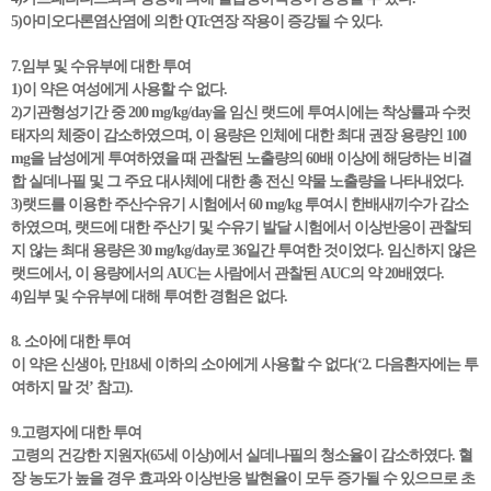
5)아미오다론염산염에 의한 QTc연장 작용이 증강될 수 있다.
7.임부 및 수유부에 대한 투여
1)이 약은 여성에게 사용할 수 없다.
2)기관형성기간 중 200 mg/kg/day을 임신 랫드에 투여시에는 착상률과 수컷
태자의 체중이 감소하였으며, 이 용량은 인체에 대한 최대 권장 용량인 100
mg을 남성에게 투여하였을 때 관찰된 노출량의 60배 이상에 해당하는 비결
합 실데나필 및 그 주요 대사체에 대한 총 전신 약물 노출량을 나타내었다.
3)랫드를 이용한 주산수유기 시험에서 60 mg/kg 투여시 한배새끼수가 감소
하였으며, 랫드에 대한 주산기 및 수유기 발달 시험에서 이상반응이 관찰되
지 않는 최대 용량은 30 mg/kg/day로 36일간 투여한 것이었다. 임신하지 않은
랫드에서, 이 용량에서의 AUC는 사람에서 관찰된 AUC의 약 20배였다.
4)임부 및 수유부에 대해 투여한 경험은 없다.
8. 소아에 대한 투여
이 약은 신생아, 만18세 이하의 소아에게 사용할 수 없다(‘2. 다음환자에는 투
여하지 말 것’ 참고).
9.고령자에 대한 투여
고령의 건강한 지원자(65세 이상)에서 실데나필의 청소율이 감소하였다. 혈
장 농도가 높을 경우 효과와 이상반응 발현율이 모두 증가될 수 있으므로 초