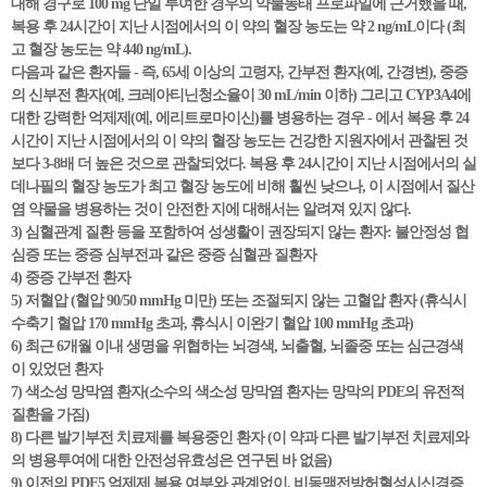
대해 경구로 100 mg 단일 투여한 경우의 약물동태 프로파일에 근거했을 때,
복용 후 24시간이 지난 시점에서의 이 약의 혈장 농도는 약 2 ng/mL이다 (최
고 혈장 농도는 약 440 ng/mL).
다음과 같은 환자들 - 즉, 65세 이상의 고령자, 간부전 환자(예, 간경변), 중증
의 신부전 환자(예, 크레아티닌청소율이 30 mL/min 이하) 그리고 CYP3A4에
대한 강력한 억제제(예, 에리트로마이신)를 병용하는 경우 - 에서 복용 후 24
시간이 지난 시점에서의 이 약의 혈장 농도는 건강한 지원자에서 관찰된 것
보다 3-8배 더 높은 것으로 관찰되었다. 복용 후 24시간이 지난 시점에서의 실
데나필의 혈장 농도가 최고 혈장 농도에 비해 훨씬 낮으나, 이 시점에서 질산
염 약물을 병용하는 것이 안전한 지에 대해서는 알려져 있지 않다.
3) 심혈관계 질환 등을 포함하여 성생활이 권장되지 않는 환자: 불안정성 협
심증 또는 중증 심부전과 같은 중증 심혈관 질환자
4) 중증 간부전 환자
5) 저혈압 (혈압 90/50 mmHg 미만) 또는 조절되지 않는 고혈압 환자 (휴식시
수축기 혈압 170 mmHg 초과, 휴식시 이완기 혈압 100 mmHg 초과)
6) 최근 6개월 이내 생명을 위협하는 뇌경색, 뇌출혈, 뇌졸중 또는 심근경색
이 있었던 환자
7) 색소성 망막염 환자(소수의 색소성 망막염 환자는 망막의 PDE의 유전적
질환을 가짐)
8) 다른 발기부전 치료제를 복용중인 환자 (이 약과 다른 발기부전 치료제와
의 병용투여에 대한 안전성유효성은 연구된 바 없음)
9) 이전의 PDE5 억제제 복용 여부와 관계없이, 비동맥전방허혈성시신경증