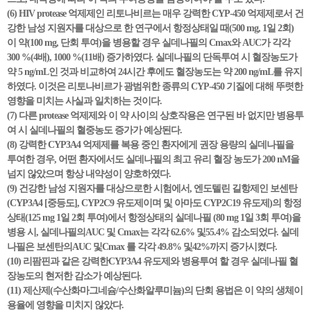
(6) HIV protease 억제제인 리토나비르는 매우 강력한 CYP-450 억제제로서 건
강한 남성 지원자를 대상으로 한 연구에서 항정상태일 때(500 mg, 1일 2회)
이 약(100 mg, 단회 투여)을 병용할 경우 실데나필의 Cmax와 AUC가 각각
300 %(4배), 1000 %(11배) 증가하였다. 실데나필의 단독투여 시 혈장농도가
약 5 ng/mL인 것과 비교하여 24시간 후에도 혈장농도는 약 200 ng/mL를 유지
하였다. 이것은 리토나비르가 광범위한 종류의 CYP-450 기질에 대해 뚜렷한
영향을 미치는 사실과 일치하는 것이다.
(7) 다른 protease 억제제와 이 약 사이의 상호작용은 연구된 바 없지만 병용투
여 시 실데나필의 혈중농도 증가가 예상된다.
(8) 강력한 CYP3A4 억제제를 복용 중인 환자에게 권장 용량의 실데나필을
투여한 경우, 어떤 환자에서도 실데나필의 최고 유리 혈장 농도가 200 nM을
넘지 않았으며 항상 내약성이 양호하였다.
(9) 건강한 남성 지원자를 대상으로한 시험에서, 엔도텔린 길항제인 보센탄
(CYP3A4 [중등도], CYP2C9 유도제이며 및 아마도 CYP2C19 유도제)의 항정
상태(125 mg 1일 2회 투여)에서 항정상태의 실데나필 (80 mg 1일 3회 투여)을
병용 시, 실데나필의AUC 및 Cmax는 각각 62.6% 및55.4% 감소되었다. 실데
나필은 보센탄의AUC 및Cmax 를 각각 49.8% 및42%까지 증가시켰다.
(10) 리팜핀과 같은 강력한CYP3A4 유도제와 병용투여 할 경우 실데나필 혈
장농도의 현저한 감소가 예상된다.
(11) 제산제(수산화마그네슘/수산화알루미늄)의 단회 용법은 이 약의 생체이
용율에 영향을 미치지 않았다.