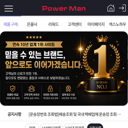
로
제품 구매
은꼴사
리워드
고객센터
마이페이지
섹스노하우
그
로
그
인
인
회
이
원
가
필
입
Q&A
입금확인이 안되는 상황을 대비해 꼭 입금후 고객센터 연락바랍니다.
요
파
[2026구정 연휴]설 연휴 배송 및 휴무 안내
합
워
제
[운송장번호 조회법]배송조회 및 국내 택배업체 운송장 조회 하는법
니
맨
품
은
다.
공지사항
[ios앱 오픈]아이폰 고객 앱설치 가능합니다.
[무인택배함 이용 안내] 집 밖에 주소로 택배 받기
전체
남성발기제품
남성조루제품
기획상품