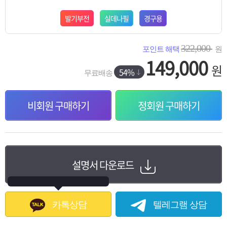
발기부전
실데나필
경구용
322,000
포인트 해택
원
149,000
원
54%
무료배송
비회원 구매하기
정회원 구매하기
설명서 다운로드
카톡상담
텔레그램 상담