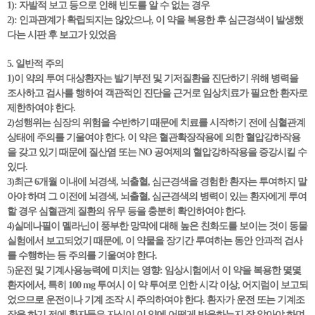
1): 자발적 보고 등으로 인해 빈도를 알 수 없는 경우
2): 인과관계가 확립되지는 않았으나, 이 약을 복용한 후 심근경색이 발생했
다는 시판 후 보고가 있었음
5. 일반적 주의
1)이 약의 투여 대상환자는 발기부전 및 기저질환을 진단하기 위해 병력을
조사하고 검사를 행하여 객관적인 진단을 근거로 임상치료가 필요한 환자로
제한하여야 한다.
2)성행위는 심장의 위험을 수반하기 때문에 치료를 시작하기 전에 심혈관계
상태에 주의를 기울여야 한다. 이 약은 혈관확장작용에 의한 혈압강하작용
을 갖고 있기 때문에 질산염 또는 NO 공여제의 혈압강하작용을 증강시킬 수
있다.
3)최근 6개월 이내에 뇌경색, 뇌출혈, 심근경색을 경험한 환자는 투여하지 말
아야 하며 그 이전에 뇌경색, 뇌출혈, 심근경색의 병력이 있는 환자에게 투여
할 경우 심혈관계 질환의 유무 등을 충분히 확인하여야 한다.
4)실데나필이 멜라닌이 풍부한 망막에 대해 높은 친화도를 보이는 것이 동물
실험에서 보고되었기 때문에, 이 약물을 장기간 투여하는 동안 안과적 검사
를 수행하는 등 주의를 기울여야 한다.
5)운전 및 기계사용능력에 미치는 영향: 임상시험에서 이 약을 복용한 몇몇
환자에서, 특히 100 mg 투여시 이 약 투여로 인한 시각 이상, 어지럼이 보고되
었으므로 운전이나 기계 조작 시 주의하여야 한다. 환자가 운전 또는 기계조
작을 하기 전에 환자들은 자신이 이 약에 어떻게 반응하는지 잘 알아야 하며,