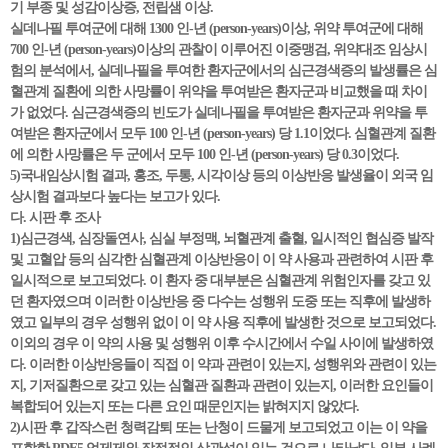
기 부종 및 성감이상증, 전립샘 이상.
실데나필 투여군에 대해 1300 인-년 (person-years)이상, 위약 투여군에 대해
700 인-년 (person-years)이상의 관찰이 이루어진 이중맹검, 위약대조 임상시
험의 분석에서, 실데나필을 투여한 환자군에서의 심근경색증의 발생률은 심
혈관계 질환에 의한 사망률이 위약을 투여받은 환자군과 비교했을 때 차이
가 없었다. 심근경색증의 빈도가 실데나필을 투여받은 환자군과 위약을 투
여받은 환자군에서 모두 100 인-년 (person-years) 당 1.1이었다. 심혈관계 질환
에 의한 사망률은 두 군에서 모두 100 인-년 (person-years) 당 0.3이었다.
5)국내임상시험 결과, 홍조, 두통, 시각이상 등의 이상반응 발생율이 외국 임
상시험 결과보다 높다는 보고가 있다.
다. 시판 후 조사
1)심근경색, 심장돌연사, 심실 부정맥, 뇌혈관계 출혈, 일시적인 협심증 발작
및 고혈압 등의 심각한 심혈관계 이상반응이 이 약 사용과 관련하여 시판 후
일시적으로 보고되었다. 이 환자 중 대부분은 심혈관계 위험인자를 갖고 있
던 환자였으며 이러한 이상반응 중 다수는 성행위 도중 또는 직후에 발생하
였고 일부의 경우 성행위 없이 이 약 사용 직후에 발생한 것으로 보고되었다.
이외의 경우 이 약의 사용 및 성행위 이후 수시간에서 수일 사이에 발생하였
다. 이러한 이상반응들이 직접 이 약과 관련이 있는지, 성행위와 관련이 있는
지, 기저질환으로 갖고 있는 심혈관 질환과 관련이 있는지, 이러한 요인들이
복합되어 있는지 또는 다른 요인 때문인지는 밝혀지지 않았다.
2)시판 후 갑작스런 청력감퇴 또는 난청이 드물게 보고되었고 이는 이 약을