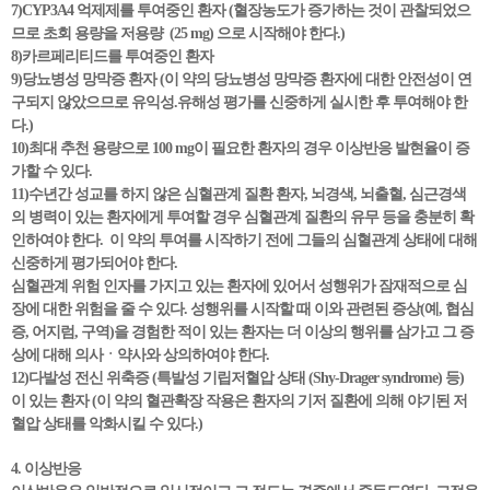
7)CYP3A4 억제제를 투여중인 환자 (혈장농도가 증가하는 것이 관찰되었으
므로 초회 용량을 저용량 (25 mg) 으로 시작해야 한다.)
8)카르페리티드를 투여중인 환자
9)당뇨병성 망막증 환자 (이 약의 당뇨병성 망막증 환자에 대한 안전성이 연
구되지 않았으므로 유익성.유해성 평가를 신중하게 실시한 후 투여해야 한
다.)
10)최대 추천 용량으로 100 mg이 필요한 환자의 경우 이상반응 발현율이 증
가할 수 있다.
11)수년간 성교를 하지 않은 심혈관계 질환 환자, 뇌경색, 뇌출혈, 심근경색
의 병력이 있는 환자에게 투여할 경우 심혈관계 질환의 유무 등을 충분히 확
인하여야 한다. 이 약의 투여를 시작하기 전에 그들의 심혈관계 상태에 대해
신중하게 평가되어야 한다.
심혈관계 위험 인자를 가지고 있는 환자에 있어서 성행위가 잠재적으로 심
장에 대한 위험을 줄 수 있다. 성행위를 시작할 때 이와 관련된 증상(예, 협심
증, 어지럼, 구역)을 경험한 적이 있는 환자는 더 이상의 행위를 삼가고 그 증
상에 대해 의사ㆍ약사와 상의하여야 한다.
12)다발성 전신 위축증 (특발성 기립저혈압 상태 (Shy-Drager syndrome) 등)
이 있는 환자 (이 약의 혈관확장 작용은 환자의 기저 질환에 의해 야기된 저
혈압 상태를 악화시킬 수 있다.)
4. 이상반응