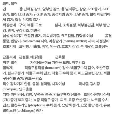
과민, 불면
간 총 단백질 감소, 알부민 감소, 총 빌리루빈 상승, AST 증가, ALT
증가, 혈청 LDH 증가, γ-GTP 증가, 중성지방 증가 LAP 증가, 혈청 아밀라아
제 증가, 혈청 인지질 증가
위장관계 구역, 복통, 구토 설사, 소화불량, 복부불편감, 복부 팽만
감, 변비, 구강건조, 혀변색
남성 생식기계 연장된 발기, 지속발기증, 요로감염, 전립샘 이상 음경
통증, 반발기 (half-erection) 지속, 아침발기 (morning erection) 지속, 사정장애
호흡기계 코막힘, 비출혈, 비염, 인두염, 호흡기 감염, 부비동염, 호흡장애
근골격계 관절통, 배(背)통 근육통
피부 발진 가려움(눈꺼풀 가려움 포함), 피부건조
혈액계 적혈구용적률 (hematocrit) 감소, 백혈구수치 감소, 호산구증
가, 림프구증가 적혈구 수치 감소, 적혈구 수치 증가, 헤모글로빈 감소, 적혈
구용적률 증가, 림프구 감소
특수 감각기계 안통, 충혈, 결막염, 시각이상 색시증, 광시증
(photopsia), 안구충혈
기타 과민반응, 감염, 무력증, 통증, 인플루엔자 신드롬 크레아틴키나아제
(CK) 증가 BUN 증가, 뇨중 적혈구 증가 피로, 요중 요산 증가, 나트륨 수치
감소, 혈청무기인 (phosphorus) 수치 증가, 요단백 증가, 요중 혈당 증가, 유로
빌리노겐 (urobilinogen) 증가