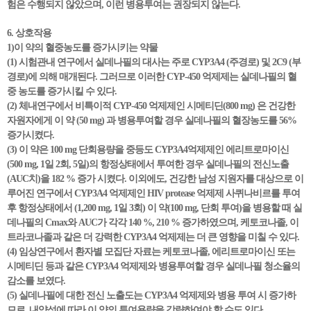
험은 수행되지 않았으며, 이런 병용투여는 권장되지 않는다.
6. 상호작용
1)이 약의 혈중농도를 증가시키는 약물
(1) 시험관내 연구에서 실데나필의 대사는 주로 CYP3A4 (주경로) 및 2C9 (부
경로)에 의해 매개된다. 그러므로 이러한 CYP-450 억제제는 실데나필의 혈
중 농도를 증가시킬 수 있다.
(2) 체내연구에서 비특이적 CYP-450 억제제인 시메티딘(800 mg) 은 건강한
자원자에게 이 약 (50 mg) 과 병용투여할 경우 실데나필의 혈장농도를 56%
증가시켰다.
(3) 이 약은 100 mg 단회용량을 중등도 CYP3A4억제제인 에리트로마이신
(500 mg, 1일 2회, 5일)의 항정상태에서 투여한 경우 실데나필의 전신노출
(AUC치)을 182 % 증가 시켰다. 이외에도, 건강한 남성 지원자를 대상으로 이
루어진 연구에서 CYP3A4 억제제인 HIV protease 억제제 사퀴나비르를 투여
후 항정상태에서 (1,200 mg, 1일 3회) 이 약(100 mg, 단회 투여)을 병용할 때 실
데나필의 Cmax와 AUC가 각각 140 %, 210 % 증가하였으며, 케토코나졸, 이
트라코나졸과 같은 더 강력한 CYP3A4 억제제는 더 큰 영향을 미칠 수 있다.
(4) 임상연구에서 환자별 모집단 자료는 케토코나졸, 에리트로마이신 또는
시메티딘 등과 같은 CYP3A4 억제제와 병용투여할 경우 실데나필 청소율의
감소를 보였다.
(5) 실데나필에 대한 전신 노출도는 CYP3A4 억제제와 병용 투여 시 증가하
므로, 내약성에 따라 이 약의 투여용량을 감량하여야 할 수도 있다.