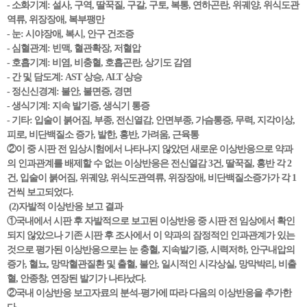
- 소화기계: 설사, 구역, 딸꾹질, 구갈, 구토, 복통, 연하곤란, 위궤양, 위식도관
역류, 위장장애, 복부팽만
- 눈: 시야장애, 복시, 안구 건조증
- 심혈관계: 빈맥, 혈관확장, 저혈압
- 호흡기계: 비염, 비충혈, 호흡곤란, 상기도 감염
- 간 및 담도계: AST 상승, ALT 상승
- 정신신경계: 불안, 불면증, 경면
- 생식기계: 지속 발기증, 생식기 통증
- 기타: 입술이 붉어짐, 부종, 전신열감, 안면부종, 가슴통증, 무력, 지각이상,
피로, 비단백질소 증가, 발한, 홍반, 가려움, 근육통
②이 중 시판 전 임상시험에서 나타나지 않았던 새로운 이상반응으로 약과
의 인과관계를 배제할 수 없는 이상반응은 전신열감 3건, 딸꾹질, 홍반 각 2
건, 입술이 붉어짐, 위궤양, 위식도관역류, 위장장애, 비단백질소증가가 각 1
건씩 보고되었다.
(2)자발적 이상반응 보고 결과
①국내에서 시판 후 자발적으로 보고된 이상반응 중 시판 전 임상에서 확인
되지 않았으나 기존 시판 후 조사에서 이 약과의 잠정적인 인과관계가 있는
것으로 평가된 이상반응으로는 눈 충혈, 지속발기증, 시력저하, 안구내압의
증가, 혈뇨, 망막혈관질환 및 출혈, 불안, 일시적인 시각상실, 망막박리, 비출
혈, 안종창, 연장된 발기가 나타났다.
②국내 이상반응 보고자료의 분석-평가에 따라 다음의 이상반응을 추가한