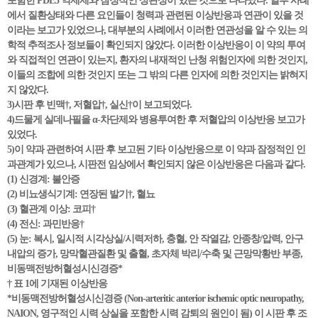
포함한 PDE5 억제제와 잠정적인 상관성이 있는 것으로 나타났다. 일부 사례
에서 질환상태와 다른 요인들이 청력과 관련된 이상반응과 연관이 있을 것
이라는 보고가 있었으나, 대부분의 사례에서 이러한 연관성을 알 수 있는 의
학적 추적조사 정보들이 확인되지 않았다. 이러한 이상반응이 이 약의 투여
와 직접적인 연관이 있는지, 환자의 내재적인 난청 위험인자에 의한 것인지,
이들의 조합에 의한 것인지 또는 그 밖의 다른 인자에 의한 것인지는 밝혀지
지 않았다.
3)시판 후 빈맥†, 저혈압†, 실신†이 보고되었다.
4)드물게 실데나필을 α-차단제와 병용투여한 후 저혈압의 이상반응 보고가
있었다.
5)이 약과 관련하여 시판 후 보고된 기타 이상반응으로 이 약과 잠정적인 인
과관계가 있으나, 시판전 임상에서 확인되지 않은 이상반응은 다음과 같다.
(1) 신경계: 불안증
(2) 비뇨생식기계: 연장된 발기†, 혈뇨
(3) 혈관계 이상: 코피†
(4) 전신: 과민반응†
(5) 눈: 복시, 일시적 시각상실/시력저하, 충혈, 안 작열감, 안종창/압력, 안구
내압의 증가, 망막혈관질환 및 출혈, 초자체 박리/수축 및 근망막황반 부종,
비동맥전방허혈성시신경증*
† 표 1에 기재된 이상반응
*비동맥전방허혈성시신경증 (Non-arteritic anterior ischemic optic neuropathy,
NAION, 영구적인 시력 상실을 포함한 시력 감퇴의 원인이 됨) 이 시판 후 조