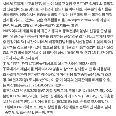
사에서 드물게 보고되었고, 이는 이 약을 포함한 모든 PDE5 억제제와 잠정적
인 상관성이 있는 것으로 나타났다. 반드시는 아니지만, 대부분의 환자들은
비동맥전방허혈성시신경증을 유발할 수 있는 해부학적 또는 혈관상의 위험
인자를 가지고 있었다: 낮은 유두함몰 비율 (low cup/disc ratio), 50세 이상의
연령, 당뇨병, 고혈압, 관상동맥질환, 고지혈증, 흡연.
PDE5 억제제 계열 약물의 최근 사용과 비동맥전방허혈성시신경증 급성 발
현이 연관성을 가지는지 여부를 평가하는 관찰 연구 결과, PDE5 억제제 투여
후 반감기의 5배 시간 이내에서 비동맥전방허혈성시신경증의 위험이 약 2배
증가하는 것으로 나타났다. 발표된 문헌에 따르면, 비동맥전방허혈성시신경
증의 연간 발생률은 50세 이상 일반인 남성 100,000 명 당 연간 2.5-11.8건이다.
6)국내 시판 후 조사결과
(1) 발기부전 환자 8,751명을 대상으로 실시한 사용성적조사 결과
①국내에서 재심사를 위하여 8,751명을 대상으로 실시한 시판 후 사용성적
조사결과 약과의 인과관계에 상관없이 이상반응 발현증례율은 6.62 % (579
명, 701건/8,751명) 로 나타났으며, 이 중 이 약과의 인과관계를 배제할 수 없
는 이상반응은 6.21 % (543/8,751명) 이었다.
홍조가 3.75 % (328/8,751명)로 가장 많았으며, 두통 1.83 % (160/8,751명), 소화
불량 0.23 % (20/8,751명), 어지럼, 심계항진이 각 0.22 % (19/8,751명), 안구충혈
0.15 % (13/8,751명), 시각이상 0.11 % (10/8,751명) 등의 순으로 조사되었다.
그 밖에 0.1% 이하로 보고된 이상반응을 기관계별로 분류하면 다음과 같다.
- 중추 및 말초신경계: 편두통, 혼미