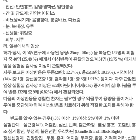
다.
- 전신: 안면홍조, 감염/결핵균, 말단통증
- 간 및 담도계: 간염/바이러스
- 비뇨생식기계: 음경장애, 통증배뇨, 다뇨증
- 눈: 녹내장, 유루
- 신생물: 위암종
- 피부: 지루
라. 일본에서의 임상
허가 당시, 이 약 (연구에 사용된 용량: 25mg - 50mg) 을 복용한 157명의 피험
자 중 40명 (25.48 %) 에게서 이상반응이 관찰되었으며 31명 (19.75 %) 에게서
임상 실험실 검사상 이상이 관찰되었다.
자주 보고된 이상반응은 두통(20명; 12.74%), 홍조(16명; 10.19%), 시각이상
(색시증 1명, 광선공포증 1명, 결막염 1명: 총 3명 1.91%) 등이다. 자주 관찰된
임상 실험실 검사상 이상은 크레아틴키나아제(CK) 증가이며 실데나필을 투
여 받은 132례 중 9례 (6.82%) 에서 관찰되었다.
다음의 이상반응을 경험한 환자는 필요한 경우 약물투여 용량을 줄이거나
투여를 중단해야 하며 이상반응을 치료하기 위해 적절한 조치를 취해야 한
다.
빈도를 알 수 없는 경우1) 5% 이상 1%이상, 5%미만 1% 미만
심혈관계 심근경색2), 저혈압, 실신, 빈맥, 혈관확장 열성 홍조 고혈압, 홍
조 심계항진, 부정맥, 불완전한 우각차단 (Bundle Branch Block Right)
정신신경계 긴장항진 두통 혼미 어지럼, 무력증, 졸음, 기억력 저하, 신경