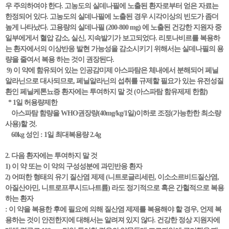
우 주의하여야 한다. 고농도의 실데나필에 노출된 환자로부터 얻은 자료는
한정되어 있다. 고농도의 실데나필에 노출된 경우 시각이상의 빈도가 좀더
높게 나타났다. 고용량의 실데나필 (200-800 mg) 에 노출된 건강한 지원자 중
일부에게서 혈압 감소, 실신, 지속발기가 보고되었다. 리토나비르를 복용하
는 환자에서의 이상반응 발현 가능성을 감소시키기 위해서는 실데나필의 용
량을 줄여서 복용 하는 것이 권장된다.
9) 이 약에 함유되어 있는 인공감미제 아스파탐은 체내에서 분해되어 페닐
알라닌으로 대사되므로, 페닐알라닌의 섭취를 규제할 필요가 있는 유전성질
환인 페닐케톤뇨증 환자에는 투여하지 말 것 (아스파탐 함유제제 한함)
* 1일 허용량제한
아스파탐 함량을 WHO권장량(40mg/kg/1일)이하로 조정(가능한한 최소량
사용)할 것.
60kg 성인 : 1일 최대복용량 2.4g
2. 다음 환자에는 투여하지 말 것
1) 이 약 또는 이 약의 구성성분에 과민반응 환자
2) 어떠한 형태의 유기 질산염 제제 (니트로글리세린, 이소소르비드질산염,
아질산아민, 니트로프루시드나트륨) 라도 정기적으로 혹은 간헐적으로 복용
하는 환자
: 이 약을 복용한 후에 필요에 의해 질산염 제제를 복용해야 할 경우, 언제 복
용하는 것이 안전한지에 대해서는 알려져 있지 않다. 건강한 정상 지원자에