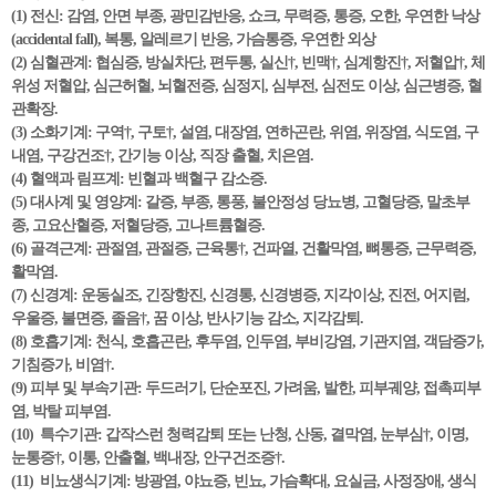
(1) 전신: 감염, 안면 부종, 광민감반응, 쇼크, 무력증, 통증, 오한, 우연한 낙상
(accidental fall), 복통, 알레르기 반응, 가슴통증, 우연한 외상
(2) 심혈관계: 협심증, 방실차단, 편두통, 실신†, 빈맥†, 심계항진†, 저혈압†, 체
위성 저혈압, 심근허혈, 뇌혈전증, 심정지, 심부전, 심전도 이상, 심근병증, 혈
관확장.
(3) 소화기계: 구역†, 구토†, 설염, 대장염, 연하곤란, 위염, 위장염, 식도염, 구
내염, 구강건조†, 간기능 이상, 직장 출혈, 치은염.
(4) 혈액과 림프계: 빈혈과 백혈구 감소증.
(5) 대사계 및 영양계: 갈증, 부종, 통풍, 불안정성 당뇨병, 고혈당증, 말초부
종, 고요산혈증, 저혈당증, 고나트륨혈증.
(6) 골격근계: 관절염, 관절증, 근육통†, 건파열, 건활막염, 뼈통증, 근무력증,
활막염.
(7) 신경계: 운동실조, 긴장항진, 신경통, 신경병증, 지각이상, 진전, 어지럼,
우울증, 불면증, 졸음†, 꿈 이상, 반사기능 감소, 지각감퇴.
(8) 호흡기계: 천식, 호흡곤란, 후두염, 인두염, 부비강염, 기관지염, 객담증가,
기침증가, 비염†.
(9) 피부 및 부속기관: 두드러기, 단순포진, 가려움, 발한, 피부궤양, 접촉피부
염, 박탈 피부염.
(10) 특수기관: 갑작스런 청력감퇴 또는 난청, 산동, 결막염, 눈부심†, 이명,
눈통증†, 이통, 안출혈, 백내장, 안구건조증†.
(11) 비뇨생식기계: 방광염, 야뇨증, 빈뇨, 가슴확대, 요실금, 사정장애, 생식