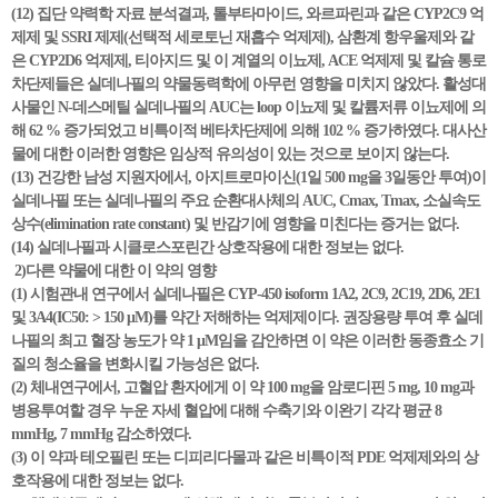
(12) 집단 약력학 자료 분석결과, 톨부타마이드, 와르파린과 같은 CYP2C9 억
제제 및 SSRI 제제(선택적 세로토닌 재흡수 억제제), 삼환계 항우울제와 같
은 CYP2D6 억제제, 티아지드 및 이 계열의 이뇨제, ACE 억제제 및 칼슘 통로
차단제들은 실데나필의 약물동력학에 아무런 영향을 미치지 않았다. 활성대
사물인 N-데스메틸 실데나필의 AUC는 loop 이뇨제 및 칼륨저류 이뇨제에 의
해 62 % 증가되었고 비특이적 베타차단제에 의해 102 % 증가하였다. 대사산
물에 대한 이러한 영향은 임상적 유의성이 있는 것으로 보이지 않는다.
(13) 건강한 남성 지원자에서, 아지트로마이신(1일 500 mg을 3일동안 투여)이
실데나필 또는 실데나필의 주요 순환대사체의 AUC, Cmax, Tmax, 소실속도
상수(elimination rate constant) 및 반감기에 영향을 미친다는 증거는 없다.
(14) 실데나필과 시클로스포린간 상호작용에 대한 정보는 없다.
2)다른 약물에 대한 이 약의 영향
(1) 시험관내 연구에서 실데나필은 CYP-450 isoform 1A2, 2C9, 2C19, 2D6, 2E1
및 3A4(IC50: > 150 μM)를 약간 저해하는 억제제이다. 권장용량 투여 후 실데
나필의 최고 혈장 농도가 약 1 μM임을 감안하면 이 약은 이러한 동종효소 기
질의 청소율을 변화시킬 가능성은 없다.
(2) 체내연구에서, 고혈압 환자에게 이 약 100 mg을 암로디핀 5 mg, 10 mg과
병용투여할 경우 누운 자세 혈압에 대해 수축기와 이완기 각각 평균 8
mmHg, 7 mmHg 감소하였다.
(3) 이 약과 테오필린 또는 디피리다몰과 같은 비특이적 PDE 억제제와의 상
호작용에 대한 정보는 없다.