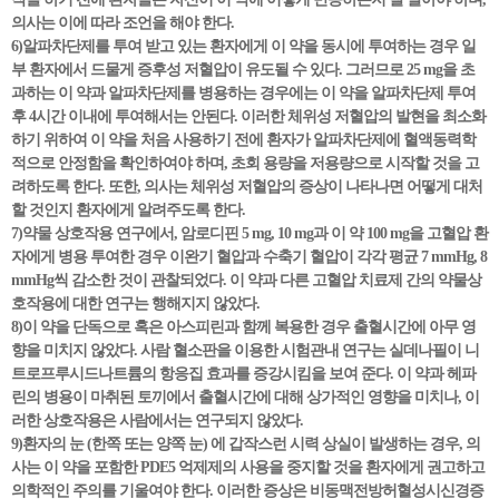
의사는 이에 따라 조언을 해야 한다.
6)알파차단제를 투여 받고 있는 환자에게 이 약을 동시에 투여하는 경우 일
부 환자에서 드물게 증후성 저혈압이 유도될 수 있다. 그러므로 25 mg을 초
과하는 이 약과 알파차단제를 병용하는 경우에는 이 약을 알파차단제 투여
후 4시간 이내에 투여해서는 안된다. 이러한 체위성 저혈압의 발현을 최소화
하기 위하여 이 약을 처음 사용하기 전에 환자가 알파차단제에 혈액동력학
적으로 안정함을 확인하여야 하며, 초회 용량을 저용량으로 시작할 것을 고
려하도록 한다. 또한, 의사는 체위성 저혈압의 증상이 나타나면 어떻게 대처
할 것인지 환자에게 알려주도록 한다.
7)약물 상호작용 연구에서, 암로디핀 5 mg, 10 mg과 이 약 100 mg을 고혈압 환
자에게 병용 투여한 경우 이완기 혈압과 수축기 혈압이 각각 평균 7 mmHg, 8
mmHg씩 감소한 것이 관찰되었다. 이 약과 다른 고혈압 치료제 간의 약물상
호작용에 대한 연구는 행해지지 않았다.
8)이 약을 단독으로 혹은 아스피린과 함께 복용한 경우 출혈시간에 아무 영
향을 미치지 않았다. 사람 혈소판을 이용한 시험관내 연구는 실데나필이 니
트로프루시드나트륨의 항응집 효과를 증강시킴을 보여 준다. 이 약과 헤파
린의 병용이 마취된 토끼에서 출혈시간에 대해 상가적인 영향을 미치나, 이
러한 상호작용은 사람에서는 연구되지 않았다.
9)환자의 눈 (한쪽 또는 양쪽 눈) 에 갑작스런 시력 상실이 발생하는 경우, 의
사는 이 약을 포함한 PDE5 억제제의 사용을 중지할 것을 환자에게 권고하고
의학적인 주의를 기울여야 한다. 이러한 증상은 비동맥전방허혈성시신경증