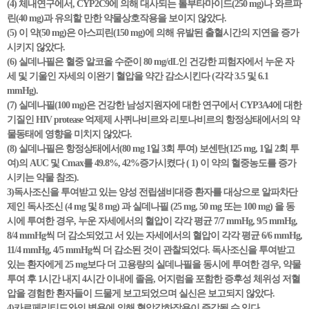
(4) 체내연구에서, CYP2C9에 의해 대사되는 톨부타마이드(250 mg)나 와르파
린(40 mg)과 유의할 만한 약물상호작용을 보이지 않았다.
(5) 이 약(50 mg)은 아스피린(150 mg)에 의해 유발된 출혈시간의 지연을 증가
시키지 않았다.
(6) 실데나필은 혈중 알코올 수준이 80 mg/dL인 건강한 피험자에서 누운 자
세 및 기울인 자세의 이완기 혈압을 약간 감소시킨다 (각각 3.5 및 6.1
mmHg).
(7) 실데나필(100 mg)은 건강한 남성지원자에 대한 연구에서 CYP3A4에 대한
기질인 HIV protease 억제제 사퀴나비르와 리토나비르의 항정상태에서의 약
물동태에 영향을 미치지 않았다.
(8) 실데나필은 항정상태에서(80 mg 1일 3회 투여) 보센탄(125 mg, 1일 2회 투
여)의 AUC 및 Cmax를 49.8%, 42%증가시켰다 ( 1) 이 약의 혈중농도를 증가
시키는 약물 참조).
3)독사조신을 투여받고 있는 양성 전립샘비대증 환자를 대상으로 알파차단
제인 독사조신 (4 mg 및 8 mg) 과 실데나필 (25 mg, 50 mg 또는 100 mg) 을 동
시에 투여한 경우, 누운 자세에서의 혈압이 각각 평균 7/7 mmHg, 9/5 mmHg,
8/4 mmHg씩 더 감소되었고 서 있는 자세에서의 혈압이 각각 평균 6/6 mmHg,
11/4 mmHg, 4/5 mmHg씩 더 감소된 것이 관찰되었다. 독사조신을 투여받고
있는 환자에게 25 mg보다 더 고용량의 실데나필을 동시에 투여한 경우, 약물
투여 후 1시간 내지 4시간 이내에 졸음, 어지럼을 포함한 증후성 체위성 저혈
압을 경험한 환자들이 드물게 보고되었으며 실신은 보고되지 않았다.
4)카르페리티드와의 병용에 의해 혈압강하작용이 증강될 수 있다.