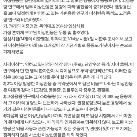
이상반응은 일반적으로 일시적이고 그 정도는 경증에서 중등도였다. 고정용
량 연구에서 일부 이상반응은 용량에 따라 발현율이 증가하였다. 권장용법
을 보다 밀접하게 반영하고 있는 가변용량 연구의 이상반응 특성도 고정용
량 연구와 비슷하였다.
가. 74개의 이중맹검, 위약대조 2/3/4상 임상시험
가장 흔하게 보고된 이상반응은 두통 및 홍조였다.
임상시험(74개의 이중맹검, 위약대조 2/3/4상 시험) 및 시판후 조사에서 보고
된 이상반응은 아래 [표 1]과 같이 각 기관계별로 중증도가 낮아지는 순으로
기재하였음
시각이상**: 약하고 일시적인 색각 장애 (주로), 광감수성 증가, 시야 흐림. 이
연구에서 단 한 명의 환자만이 시각이상으로 투약 중단되었으며, 이러한 증
상은 100 mg 또는 그 이상을 투여 할 경우 더욱 흔하게 나타났다.
2) 2% 이상 발생한 이상반응 중 위약군에서도 같은 비율로 나타난 이상반응
은 다음과 같다: 기도감염, 등통증, 인플루엔자 증후군, 관절통.
3)고정용량 연구에서 소화불량 (17 %) 과 시각이상 (11 %) 이 100 mg 용량에
서 그 이하의 용량보다 빈번하게 나타났다. 권장용량보다 높은 용량에서 상
기와 같은 이상반응들이 나타났으나 그 빈도는 더 높았다.
4)다음과 같은 이상반응들이 6개의 가변용량, 대조 임상 시험에서 2 % 미만
의 환자에게 나타났으나, 이 약과의 인과관계는 명확하지 않다. 보고된 이상
반응은 약물 사용과 관련 가능성이 있는 것들이고, 관련이 있다고 보기에는
정확하지 않은 사소한 이상반응들은 제외 하였다.