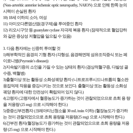
(Non-arteritic anterior ischemic optic neuropathy, NAION) 으로 인해 한쪽 눈의
시력이 손실된 환자
10) 18세 이하의 소아, 여성
11) 아미오다론염산염(경구제)을 투여중인 환자
12) 리오시구앗 등 guanylate cyclase 자극제 복용 환자 (잠재적으로 혈압강하
와 같은 증상성 저혈압을 일으킬 수 있음)
3. 다음 환자에는 신중히 투여할 것
1)해부학적인 음경의 기형 환자 (각형성, 음경해면체 섬유조직증식 또는 페
이로니병(Peyronie's disease))
2)지속발기증의 소인을 가질 수 있는 상태의 환자 (겸상적혈구증, 다발성 골
수증, 백혈병)
3)출혈이상 또는 활동성 소화성궤양 환자 (니트로프루시드나트륨의 혈소판
응집억제 작용을 증강시키는 것으로 보인다. 출혈이상 또는 활동성 소화성
궤양 환자에 대한 안전성이 확립되어 있지 않다.)
4)고령자 (고령자에서 혈중농도가 증가하는 것이 관찰되었으므로 초회 용 량
을 저용량 (25 mg) 으로 시작해야 한다.)
5)중증신부전환자 (크레아티닌청소율 30 mL/min 이하) (혈장농도가 증가하
는 것이 관찰되었으므로 초회 용량을 저용량(25 mg) 으로 시작해야 한다.)
6)간부전 환자(혈장농도가 증가하는 것이 관찰되었으므로 초회 용량을 저용
량 (25 mg) 으로 시작해야 한다.)