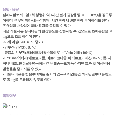
용법 · 용량
실데나필로서, 1일 1회 성행위 약 1시간 전에 권장용량 50 ∼ 100 mg을 경구투
여하며, 경우에 따라서는 성행위 4시간 전에서 30분 전에 투여하여도 된다.
유효성과 내약성에 따라 용량을 증감할 수 있다.
다음의 환자는 실데나필의 혈장농도를 상승시킬 수 있으므로 초회용량을 50
mg으로 조절 하여야 한다.
- 65세 이상(AUC 40 % 증가)
- 간부전(간경화 : 80 %)
- 중증의 신부전(크레아티닌청소율이 30 mL/min 이하 : 100 %)
- CYP3A4 억제제(케토코나졸, 이트라코나졸, 에리트로마이신(182 %) 등, 사
퀴나비르(210 %))와 병용하는 경우 혈중농도가 높아지면 효과 및 이상반응
발현율을 증가시킬 수 있다.
- 리토나비르를 병용투여하는 환자의 경우 48시간동안 최대단일투여용량으
로 25 mg을 초과하지 않도록 한다.
복약정보