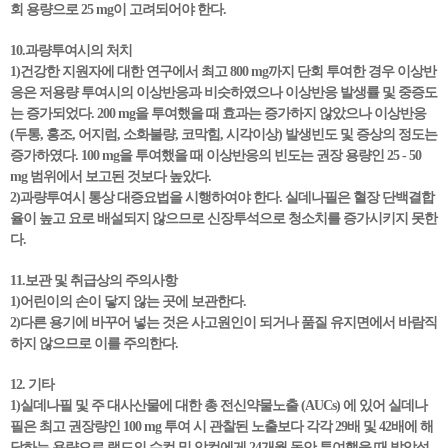
회 용량으로 25 mg이 고려되어야 한다.
10.과량투여시의 처치
1)건강한 지원자에 대한 연구에서 최고 800 mg까지 단회 투여한 경우 이상반
응은 저용량 투여시의 이상반응과 비슷하였으나 이상반응 발생률 및 중증도
는 증가되었다. 200 mg을 투여했을 때 효과는 증가하지 않았으나 이상반응
(두통, 홍조, 어지럼, 소화불량, 코막힘, 시각이상) 발생빈도 및 증상의 정도는
증가하였다. 100 mg을 투여했을 때 이상반응의 빈도는 권장 용량인 25 - 50
mg 범위에서 보고된 것보다 높았다.
2)과량투여시 통상 대증요법을 시행하여야 한다. 실데나필은 혈장 단백결합
율이 높고 요로 배설되지 않으므로 신장투석으로 청소치를 증가시키지 못한
다.
11.보관 및 취급상의 주의사항
1)어린이의 손이 닿지 않는 곳에 보관한다.
2)다른 용기에 바꾸어 넣는 것은 사고원인이 되거나 품질 유지면에서 바람직
하지 않으므로 이를 주의한다.
12. 기타
1)실데나필 및 주 대사산물에 대한 총 전신약물노출 (AUCs) 에 있어 실데나
필은 최고 권장량인 100 mg 투여 시 관찰된 노출보다 각각 29배 및 42배에 해
당하는 용량으로 랫드의 수컷 및 암컷에게 24개월 동안 투여했을 때 발암성