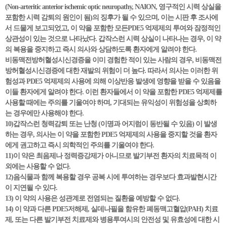
(Non-arteritic anterior ischemic optic neuropathy, NAION, 영구적인 시력 상실을
포함한 시력 감퇴의 원인이 됨)의 징후가 될 수 있으며, 이는 시판 후 조사에
서 드물게 보고되었고, 이 약을 포함한 모든PDE5 억제제의 투여와 잠정적인
상관성이 있는 것으로 나타났다. 갑작스런 시력 상실이 나타나는 경우, 이 약
의 복용을 중지하고 즉시 의사와 상담하도록 환자에게 알려야 한다.
비동맥전방허혈성시신경증을 이미 경험한 적이 있는 사람의 경우, 비동맥전
방허혈성시신경증에 대한 재발의 위험이 더 높다. 따라서 의사는 이러한 위
험성과 PDE5 억제제의 사용에 의해 이상반응 발생에 영향을 받을 수 있음을
이들 환자에게 알려야 한다. 이런 환자들에서 이 약을 포함한 PDE5 억제제를
사용할 때에는 주의를 기울여야 하며, 기대되는 유익성이 위험성을 상회하
는 경우에만 사용해야 한다.
10)갑작스런 청력감퇴 또는 난청 (이명과 어지럼이 동반될 수 있음) 이 발생
하는 경우, 의사는 이 약을 포함한 PDE5 억제제의 사용을 중지할 것을 환자
에게 권고하고 즉시 의학적인 주의를 기울여야 한다.
11)이 약은 최음제나 정력증강제가 아니므로 발기부전 환자의 치료목적 이
외에는 사용할 수 없다.
12)음식물과 함께 복용할 경우 공복 시에 투여하는 경우보다 효과발현시간
이 지연될 수 있다.
13) 이 약의 사용은 성관계로 전염되는 질환을 예방할 수 없다.
14) 이 약과 다른 PDE5저해제, 실데나필을 함유한 폐동맥고혈압(PAH) 치료
제, 또는 다른 발기부전 치료제와 병용투여시의 안전성 및 유효성에 대한 시