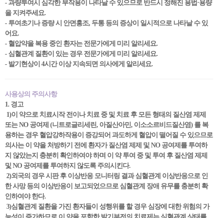
- 과량투여시 심각한 부작용이 나타날 수 있으므로 반드시 정해진 용법·용량
을 지켜주세요.
- 투여초기나 증량 시 안면홍조, 두통 등의 증상이 일시적으로 나타날 수 있
어요.
- 혈압약을 복용 중인 환자는 전문가에게 미리 알리세요.
- 심혈관계 질환이 있는 경우 전문가에게 미리 알리세요.
- 발기현상이 4시간 이상 지속되면 의사에게 알리세요.
사용상의 주의사항
1. 경고
1)이 약으로 치료시작 전이나 치료 중 및 치료 후 모든 형태의 질산염 제제
또는 NO 공여제 (니트로글리세린, 아질산아민, 이소소르비드질산염) 를 복
용하는 경우 혈압강하작용이 증강되어 과도하게 혈압이 떨어질 수 있으므로
의사는 이 약을 처방하기 전에 환자가 질산염 제제 및 NO 공여제를 투여하
지 않았는지 충분히 확인하여야 하며 이 약 투여 중 및 투여 후 질산염 제제
및 NO 공여제를 투여하지 않도록 주의시킨다.
2)외국의 경우 시판 후 이상반응 모니터링 결과 심혈관계 이상반응으로 인
한 사망 등의 이상반응이 보고되었으므로 심혈관계 장애 유무를 충분히 확
인하여야 한다.
3)심혈관계 질환을 가진 환자들이 성행위를 할 경우 심장에 대한 위험의 가
능성이 증가하므로 이 약을 포함한 발기부전의 치료제는 심혈관계 상태를