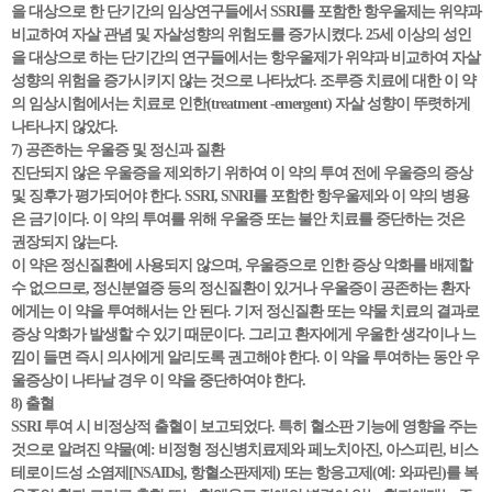
을 대상으로 한 단기간의 임상연구들에서 SSRI를 포함한 항우울제는 위약과
비교하여 자살 관념 및 자살성향의 위험도를 증가시켰다. 25세 이상의 성인
을 대상으로 하는 단기간의 연구들에서는 항우울제가 위약과 비교하여 자살
성향의 위험을 증가시키지 않는 것으로 나타났다. 조루증 치료에 대한 이 약
의 임상시험에서는 치료로 인한(treatment -emergent) 자살 성향이 뚜렷하게
나타나지 않았다.
7) 공존하는 우울증 및 정신과 질환
진단되지 않은 우울증을 제외하기 위하여 이 약의 투여 전에 우울증의 증상
및 징후가 평가되어야 한다. SSRI, SNRI를 포함한 항우울제와 이 약의 병용
은 금기이다. 이 약의 투여를 위해 우울증 또는 불안 치료를 중단하는 것은
권장되지 않는다.
이 약은 정신질환에 사용되지 않으며, 우울증으로 인한 증상 악화를 배제할
수 없으므로, 정신분열증 등의 정신질환이 있거나 우울증이 공존하는 환자
에게는 이 약을 투여해서는 안 된다. 기저 정신질환 또는 약물 치료의 결과로
증상 악화가 발생할 수 있기 때문이다. 그리고 환자에게 우울한 생각이나 느
낌이 들면 즉시 의사에게 알리도록 권고해야 한다. 이 약을 투여하는 동안 우
울증상이 나타날 경우 이 약을 중단하여야 한다.
8) 출혈
SSRI 투여 시 비정상적 출혈이 보고되었다. 특히 혈소판 기능에 영향을 주는
것으로 알려진 약물(예: 비정형 정신병치료제와 페노치아진, 아스피린, 비스
테로이드성 소염제[NSAIDs], 항혈소판제제) 또는 항응고제(예: 와파린)를 복