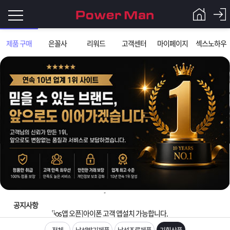
로
제품 구매
은꼴사
리워드
고객센터
마이페이지
섹스노하우
그
로
그
인
인
회
이
원
가
필
입
Q&A
입금확인이 안되는 상황을 대비해 꼭 입금후 고객센터 연락바랍니다.
요
파
[2026구정 연휴]설 연휴 배송 및 휴무 안내
합
워
제
[운송장번호 조회법]배송조회 및 국내 택배업체 운송장 조회 하는법
니
맨
품
은
다.
공지사항
[ios앱 오픈]아이폰 고객 앱설치 가능합니다.
[무인택배함 이용 안내] 집 밖에 주소로 택배 받기
전체
남성발기제품
남성조루제품
기획상품