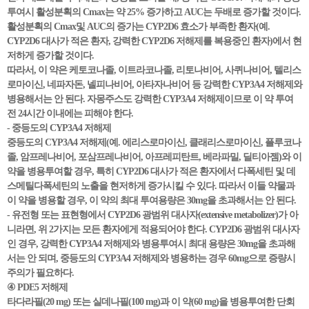
투여시 활성분획의 Cmax는 약 25% 증가하고 AUC는 두배로 증가할 것이다.
활성분획의 Cmax및 AUC의 증가는 CYP2D6 효소가 부족한 환자(예.
CYP2D6 대사가 적은 환자, 강력한 CYP2D6 저해제를 복용중인 환자)에서 현
저하게 증가할 것이다.
따라서, 이 약은 케토코나졸, 이트라코나졸, 리토나비어, 사퀴나비어, 텔리스
로마이신, 네파자돈, 넬피나비어, 아타자나비어 등 강력한 CYP3A4 저해제와
병용해서는 안 된다. 자몽주스도 강력한 CYP3A4 저해제이므로 이 약 투여
전 24시간 이내에는 피해야 한다.
- 중등도의 CYP3A4 저해제
중등도의 CYP3A4 저해제(예. 에리스로마이신, 클래리스로마이신, 플루코나
졸, 암프레나비어, 포삼프레나비어, 아프레피탄트, 베라파밀, 딜티아젬)와 이
약을 병용투여할 경우, 특히 CYP2D6 대사가 적은 환자에서 다폭세틴 및 데
스메틸다폭세틴의 노출을 현저하게 증가시킬 수 있다. 따라서 이들 약물과
이 약을 병용할 경우, 이 약의 최대 투여용량은 30mg을 초과해서는 안 된다.
- 유전형 또는 표현형에서 CYP2D6 광범위 대사자(extensive metabolizer)가 아
니라면, 위 2가지는 모든 환자에게 적용되어야 한다. CYP2D6 광범위 대사자
인 경우, 강력한 CYP3A4 저해제와 병용투여시 최대 용량은 30mg을 초과해
서는 안 되며, 중등도의 CYP3A4 저해제와 병용하는 경우 60mg으로 증량시
주의가 필요하다.
④ PDE5 저해제
타다라필(20 mg) 또는 실데나필(100 mg)과 이 약(60 mg)을 병용투여한 단회