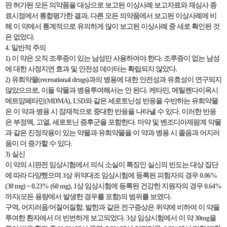
판 허가된 모든 의약품을 대상으로 보고된 이상사례 보고자료와 재심사 종
료시점에서 통합평가한 결과, 다른 모든 의약품에서 보고된 이상사례에 비
해 이 약에서 통계적으로 유의하게 많이 보고된 이상사례 중 새로 확인된 것
은 없었다.
4. 일반적 주의
1) 이 약은 오직 조루증이 있는 남성만 사용하여야 한다. 조루증이 없는 남성
에 대한 사정지연 효과 및 안전성 데이터는 확립되지 않았다.
2) 유희약물(recreational drugs)과의 병용에 대한 안전성과 유효성이 연구되지
않았으므로, 이들 약물과 병용투여해서는 안 된다. 케타민, 메틸렌다이옥시
메트암페타민(MDMA), LSD와 같은 세로토닌성 반응을 수반하는 유희약물
은 이 약과 병용 시 잠재적으로 중대한 반응을 나타낼 수 있다. 이러한 반응
은 부정맥, 고열, 세로토닌 증후군을 포함한다. 마약 및 벤조디아제팜계 약물
과 같은 진정작용이 있는 약물과 유희약물을 이 약과 병용 시 졸음과 어지러
움이 더 증가할 수 있다.
3) 실신
이 약의 시판전 임상시험에서 의식 소실이 특징인 실신의 빈도는 대상 집단
에 따라 다양했으며 3상 위약대조 임상시험에 등록된 피험자의 경우 0.06%
(30 mg) ~ 0.23% (60 mg), 1상 임상시험에 등록된 건강한 지원자의 경우 0.64%
까지(모든 용량에서 발생한 경우를 포함)의 범위를 보였다.
구역, 어지러움/어질어질함, 발한과 같은 전구증상은 위약에 비하여 이 약을
투여한 환자에서 더 빈번하게 보고되었다. 3상 임상시험에서 이 약 30mg을