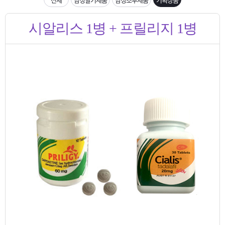
은?
구
꼴
섹
입금확인이 안되는 상황을 대비해 꼭 입금후 고객센터 연락바랍니다.
시알리스 1병 + 프릴리지 1병
매
사
스
고
[2026구정 연휴]설 연휴 배송 및 휴무 안내
노
객
마
하
센
이
주
우
터
페
문
이
조
지
회