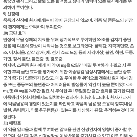
용중인 환자 그리고 출혈 또는 혈액응고 장애의 병력이 있는 환자에게는 주
의하여 투여한다.
9) 신장애
중증의 신장애 환자에게는 이 약이 권장되지 않으며, 경증 및 중등도의 신장
애 환자에게는 주의하여 투여한다.
10) 금단 효과
만성적 우울 장애의 치료를 위해 장기적으로 투여하던 SSRI를 갑자기 중단
했을 때 다음의 증상이 나타나는 것으로 보고되었다: 불쾌감, 자극과민증, 초
조, 어지러움, 감각 장애 (예: 전기 쇼크 느낌 등의 지각이상) 불안, 착란, 두통,
기면, 정서 불안, 불면증, 및 경조증.
하지만, 조루증 환자에게 이 약 60 mg을 62일간 매일 투여하거나 필요 시 투
여한 후의 금단 효과를 평가하기 위한 이중맹검 임상시험에서는 금단 증후
군의 증거가 입증되지 않았고, 매일 투여한 후 위약으로 전환한 환자에서 경
증 또는 중등도의 불면증과 어지러움의 발생률이 약간 더 높을 뿐이었다. 30
mg 및 60 mg을 24주간 필요 시 투여한 후 1주일동안 금단 효과를 평가한 다른
이중맹검 임상시험에서도 일치하는 결과가 나타났다. 그러나, 환자가 과거
에 약물남용의 경험이 있는지를 확인하고 약물의 남용 및 오용의 징후(내성
발현, 용량증가, 약물추구행동)가 있는지를 세심하게 관찰, 추적하는 것이 권
장된다.
11) 에탄올
이 약을 알코올과 함께 투여하면 알코올 관련 신경인지적 영향이 증가할 수
있으며, 실신과 같은 신경심장성 이상반응을 증가시킬 수 있고 이로 인해 상