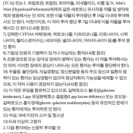
(TCA)] 또는 L -트립토판, 트립탄, 트라마돌, 리네졸리드, 리튬 및 St. John's
Wort (HypericumPerforatum)제제와 같은 세로토닌 유사작용 약물 및 생약제
제와 병용해서는 안 되며, 또한 이들 약물의 투여중단 후 14일 이내에 투여해
서도 안 된다. 마찬가지로, 이 약의 투여 중단 후 7일 이내에 이들 약물을 투여
해서도 안 된다.[5.4)항 참조]
7) 강력한 CYP3A4 저해제(예: 케토코나졸, 이트라코나졸, 리토나비어, 사퀴
나비어, 텔리스로마이신, 네파자돈, 넬피나비어, 아타자나비어 등)를 투여 중
인 환자
8) 기립성 반응의 기왕력이 있거나 의심되는 환자[4.4)항 참조]
9) 조증/경조증 또는 양극성 장애의 병력이 있는 환자는 이 약을 투여해서는
안 되며, 이러한 장애의 증상이 나타나는 모든 환자는 투여를 중단해야 한다.
10) 우울증, 불안장애, 자살경향성, 정신분열증 등의 주요 정신과 질환의 병
력이 있는 환자는 임상경험이 없으며 증상악화의 가능성을 배제할 수 없으
므로, 이 약의 사용이 권장되지 않는다.[4.6)항 참조]
11) 이 약은 유당을 함유하고 있으므로, 갈락토오스 불내성(galactose
intolerance), Lapp 유당분해효소 결핍증(Lapp lactase deficiency) 또는 포도당 -
갈락토오스 흡수장애(glucose -galactose malabsorption) 등의 유전적인 문제가
있는 환자에게는 투여하면 안 된다.
12) 여성, 18세 미만의 소아 및 청소년
13) 65세 이상의 고령자
2. 다음 환자에는 신중히 투여할 것