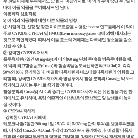
후 14일 이내에 투여해서도 안 된다. 마찬가지로, 이 약의 투여 중단 후 7일 이
내에 이들 약물을 투여해서도 안 된다.
약동학적 상호작용
5) 이 약의 약동학에 대한 다른 약물의 영향
① 사람의 간, 신장 및 장관 마이크로좀을 사용한 in vitro 연구들에서 이 약이
주로 CYP2D6, CYP3A4 및 FMO1(flavin monooxygenase -1)에 의해 대사되는
것으로 확인되었다. 따라서 이들 효소의 저해제는 다폭세틴 청소율을 감소
시킬 수 있다.
② 강력한 CYP2D6 저해제
플루옥세틴(7일간 60 mg/day)과 이 약(60 mg 단회 투여)을 병용투여했을 때,
이 약의 최고혈중농도(Cmax)와 혈중약물농도곡선하면적(AUCinf)이 각각
50%와 88% 증가하였다. 비결합 다폭세틴과 데스메틸다폭세틴의 영향을 고
려할 때, 강력한 CYP2D6 저해제와 병용투여시 활성 분획의 Cmax는 약 50%
증가하고 AUC는 두 배로 증가할 것이다.
활성분획의 Cmax및 AUC의 증가는 CYP2D6 대사가 적은 유전형을 가진 환
자에서도 유사하며, 용량 의존적인 이상반응의 증상정도 및 발생률이 높아
질 것이다.
③ CYP3A4 저해제
- 강력한 CYP3A4 저해제
케토코나졸(7일간 200 mg 1일 2회)과 이 약(60 mg 단회 투여)을 병용투여했을
때, 이 약의 Cmax와 AUCinf가 각각 35%와 99% 증가하였다. 비결합 다폭세
틴과 데스메틸다폭세틴의 영향을 고려할 때, 강력한 CYP3A4 저해제와 병용