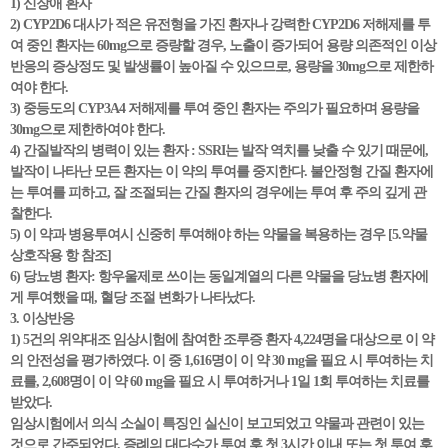
1) 신장애 환자
2) CYP2D6 대사가 적은 유전형을 가진 환자나 강력한 CYP2D6 저해제를 투
여 중인 환자는 60mg으로 증량할 경우, 노출이 증가되어 용량 의존적인 이상
반응의 증상정도 및 발생률이 높아질 수 있으므로, 용량을 30mg으로 제한하
여야 한다.
3) 중등도의 CYP3A4 저해제를 투여 중인 환자는 주의가 필요하며 용량을
30mg으로 제한하여야 한다.
4) 간질발작의 병력이 있는 환자 : SSRI는 발작 역치를 낮출 수 있기 때문에,
발작이 나타난 모든 환자는 이 약의 투여를 중지한다. 불안정형 간질 환자에
는 투여를 피하고, 잘 조절되는 간질 환자의 경우에는 투여 후 주의 깊게 관
찰한다.
5) 이 약과 병용투여시 신중히 투여해야 하는 약물을 복용하는 경우 [5.약물
상호작용 항 참조]
6) 당뇨병 환자: 항우울제로 쓰이는 동일계열의 다른 약물을 당뇨병 환자에
게 투여했을 때, 혈당 조절 변화가 나타났다.
3. 이상반응
1) 5건의 위약대조 임상시험에 참여한 조루증 환자 4,224명을 대상으로 이 약
의 안전성을 평가하였다. 이 중 1,616명이 이 약 30 mg을 필요 시 투여하는 치
료를, 2,608명이 이 약 60 mg을 필요 시 투여하거나 1일 1회 투여하는 치료를
받았다.
임상시험에서 의식 소실이 특징인 실신이 보고되었고 약물과 관련이 있는
것으로 간주되었다. 증례의 대다수가 투여 후 첫 3시간 이내 또는 첫 투여 후