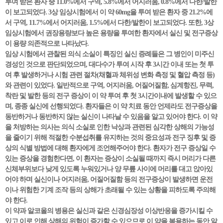
투여 받은 환자 중 11.0%에서 구역, 5.8%에서 어지러움, 0.8%에서 다한/발한
이 보고되었다. 3상 임상시험에서 이 약 60mg을 투여 받은 환자 중 21.2%에
서 구역, 11.7%에서 어지러움, 1.5%에서 다한/발한이 보고되었다. 또한, 3상
임상시험에서 권장용량보다 높은 용량을 투여한 환자에서 실신 및 전구증상
이 용량 의존적으로 나타났다.
임상 시험에서 관찰된 의식 소실이 특징인 실신 증례들은 그 병인이 미주신
경성인 것으로 판단되었으며, 대다수가 투여 시작 후 3시간 이내 또는 첫 투
여 후 발생하거나 시험 관련 절차(채혈과 체위성 변화 측정 및 혈압 측정 등)
와 관련이 있었다. 일반적으로 구역, 어지러움, 어질어질함, 심계항진, 무력,
착란 및 발한 등의 전구 증상이 이 약 투여 후 첫 3시간이내에 발생할 수 있으
며, 종종 실신에 선행되었다. 환자들은 이 약 치료 동안 언제라도 전구증상을
동반하거나 동반하지 않는 실신이 나타날 수 있음을 알고 있어야 한다. 이 약
을 처방하는 의사는 의식 소실로 인한 낙상과 관련된 심각한 상해의 가능성
을 줄이기 위해 적절한 수분섭취를 유지하는 것의 중요성과 전구 징후 및 증
상의 식별 방법에 대해 환자에게 조언해주어야 한다. 환자가 전구 증상일 수
있는 증상을 경험한다면, 이 환자는 증상이 소실될 때까지 즉시 머리가 다른
신체부위보다 낮게 있도록 누워있거나 양 무릎 사이에 머리를 대고 앉아있
어야 하며 실신이나 어지러움, 어질어질함 등의 전구증상이 발생하면 운전
이나 위험한 기계 조작 등의 상해가 초래될 수 있는 상황을 피하도록 주의해
야 한다.
이 약과 알코올의 병용은 실신과 같은 신경심장성 이상반응을 증가시킬 수
있고 이로 인해 상해의 위험이 증가할 수 있으므로 이 약을 복용하는 동안 알