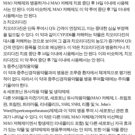
MAO 저해제와 병용하거나 MAO 저해제 치료 중단 후 14일 이내에 사용해
서는 안 된다. 이와 비슷하게, MAO 저해제도 이 약 투여 중단 후 7일 이내에
사용해서는 안 된다.
2) 치오리다진
치오리다진은 단독 투여시 QTc 간격이 연장되고, 이는 중대한 심실 부정맥
을 일으킬 수 있다. 이 약과 같이 CYP2D6를 저해하는 약물은 치오리다진의
대사를 저해하는 것으로 보이며 그 결과 치오리다진의 농도가 증가하여 QTc
간격 연장이 증폭될 것으로 예상된다. 이 약은 치오리다진과 병용하거나 치
오리다진 치료 중단 후 14일 이내에 사용해서는 안 된다. 이와 비슷하게, 치오
리다진도 이 약 투여 중단 후 7일 이내에 사용해서는 안 된다.
3) 중추신경작용약물
이 약과 중추신경작용약물과의 병용은 조루증 환자에서 체계적으로 평가된
적이 없다. 따라서 이 약과 중추신경작용약물을 병용 투여할 때에는 주의를
기울여야 한다.
4) 세로토닌 유사작용 약물 및 생약제제
다른 SSRI들과 마찬가지로, 세로토닌 유사작용약물(MAO 저해제, L -트립토
판, 트립탄, 트라마돌, 리네졸리드, SSRI, SNRI, 리튬 및 St. John's
Wort(Hypericumperforatum)제제)과 이 약의 병용 투여 시 세로토닌 관련 효
과가 나타날 수 있다. 이 약은 다른 SSRI, MAO 저해제(가역적 비선택성
MAO 저해제이면서 항생제인 리네졸리드 포함) 및 다른 세로토닌 자극 효과
가 있는 약물 및 생약제제와 병용투여해서는 안 되며, 또한 이들 약물 중단