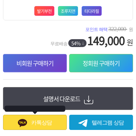
발기부전
조루지연
타다라필
322,000
포인트 해택
원
149,000
원
54%
무료배송
비회원 구매하기
정회원 구매하기
설명서 다운로드
카톡상담
텔레그램 상담