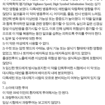
의 약력학적 평가(Digit Vigilance Speed, Digit Symbol Substitution Test)는 상가
적인 영향을 보였다. 다폭세틴 병용투여도 에탄올의 약동학에 영향을 주지
않았다. 알코올과 이 약의 병용투여 시, 어지러움, 졸음, 반사 반응의 느려짐,
판단력 변화 등의 이상반응 가능성 또는 중증도가 높아졌다. 이 약을 알코올
과 함께 투여하면 알코올 관련 영향이 증가할 수 있으며, 실신과 같은 신경심
장성 이상반응을 증가시킬 수 있고, 이로 인해 상해의 위험성이 증가할 수 있
으므로 이 약을 복용하는 동안 알코올 섭취는 피하도록 주의를 주어야 한다.
6. 임부 및 수유부에 대한 투여
1) 이 약은 여성에게 사용할 수 없다.
2) 수컷 또는 암컷 랫드의 수태능, 생식 기능 또는 생식기 형태에 대한 영향은
없었고, 랫드나 토끼에서 배자독성 또는 태자독성의 증거도 없었다.
출생전후의 노출에 따른 이상반응 위험성 평가는 생식독성시험에 포함되지
않았다.
3) 임신한 랫드에게 방사능표지한 이 약을 단회투여한 시험에서 이 약 또는
대사체는 태반을 통과하여 배아조직 내에 분포하였다.
다폭세틴 또는 대사체가 사람의 모유로 분비되는지 여부는 알려져 있지 않
다.
7. 소아에 대한 투여
이 약은 18세 미만의 환자에게 투여해서는 안 된다.
8. 과량투여시의 처치
임상 시험에서 과량투여는 보고되지 않았다.