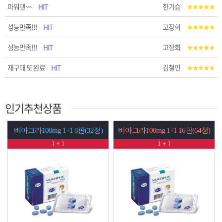
파워맨~~
HIT
한기승
성능만족!!!
HIT
고장회
성능만족!!!
HIT
고장회
재구매 또 완료
HIT
김철민
인기추천상품
 1+1 8판(32정)
비아그라100mg 1+1 16판(64정)
시알리스20mg 1+
 + 1
1 + 1
1 + 