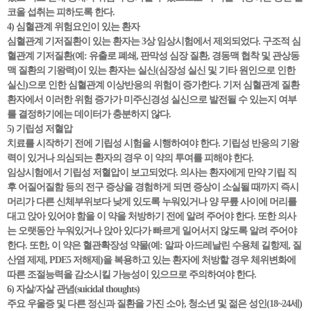
코올 섭취는 피하도록 한다.
4) 심혈관계 위험요인이 있는 환자
심혈관계 기저질환이 있는 환자는 3상 임상시험에서 제외되었다. 구조적 심
혈관계 기저질환(예: 유출로 폐쇄, 판막성 심장 질환, 경동맥 협착 및 관상동
맥 질환의 기왕력)이 있는 환자는 실신(심장성 실신 및 기타 원인으로 인한
실신)으로 인한 심혈관계 이상반응의 위험이 증가한다. 기저 심혈관계 질환
환자에서 이러한 위험 증가가 미주신경성 실신으로 발전될 수 있는지 여부
를 결정하기에는 데이터가 충분하지 않다.
5) 기립성 저혈압
치료를 시작하기 전에 기립성 시험을 시행하여야 한다. 기립성 반응의 기왕
력이 있거나 의심되는 환자의 경우 이 약의 투여를 피해야 한다.
임상시험에서 기립성 저혈압이 보고되었다. 의사는 환자에게 만약 기립 직
후 어질어질함 등의 전구 증상을 경험하게 되면 증상이 소실될 때까지 즉시
머리가 다른 신체부위보다 낮게 있도록 누워있거나 양 무릎 사이에 머리를
대고 앉아 있어야 함을 이 약을 처방하기 전에 알려 주어야 한다. 또한 의사
는 오랫동안 누워있거나 앉아 있다가 빠르게 일어서지 않도록 알려 주어야
한다. 또한, 이 약은 혈관확장성 약물(예: 알파 아드레날린 수용체 길항제, 질
산염 제제, PDE5 저해제)을 복용하고 있는 환자에 처방할 경우 체위변화에
따른 조절능력을 감소시킬 가능성이 있으므로 주의하여야 한다.
6) 자살/자살 관념(suicidal thoughts)
주요 우울증 및 다른 정신과 질환을 가진 소아, 청소년 및 젊은 성인(18~24세)