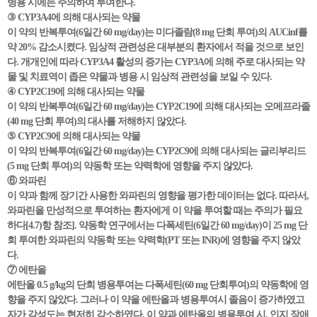
병용 시에는 주의하여 투여한다.
③ CYP3A4에 의해 대사되는 약물
이 약의 반복투여(6일간 60 mg/day)는 미다졸람(8 mg 단회 투여)의 AUCinf를
약 20% 감소시켰다. 임상적 관련성은 대부분의 환자에서 적을 것으로 보인
다. 개개인에 따라 CYP3A4 활성의 증가는 CYP3A에 의해 주로 대사되는 약
물 및 치료역이 좁은 약물과 병용 시 임상적 관련성을 보일 수 있다.
④ CYP2C19에 의해 대사되는 약물
이 약의 반복투여(6일간 60 mg/day)는 CYP2C19에 의해 대사되는 오메프라졸
(40 mg 단회 투여)의 대사를 저해하지 않았다.
⑤ CYP2C9에 의해 대사되는 약물
이 약의 반복투여(6일간 60 mg/day)는 CYP2C9에 의해 대사되는 글리부리드
(5 mg 단회 투여)의 약동학 또는 약력학에 영향을 주지 않았다.
⑥ 와파린
이 약과 함께 장기간 사용한 와파린의 영향을 평가한 데이터는 없다. 따라서,
와파린을 만성적으로 투여하는 환자에게 이 약을 투여할 때는 주의가 필요
하다[4.7)항 참조]. 약동학 연구에서는 다폭세틴(6일간 60 mg/day)이 25 mg 단
회 투여한 와파린의 약동학 또는 약력학(PT 또는 INR)에 영향을 주지 않았
다.
⑦ 에탄올
에탄올 0.5 g/kg의 단회 병용투여는 다폭세틴(60 mg 단회투여)의 약동학에 영
향을 주지 않았다. 그러나 이 약을 에탄올과 병용투여시 졸음이 증가하였고
자가 각성도는 현저히 감소하였다. 이 약과 에탄올의 병용투여 시, 인지 장애