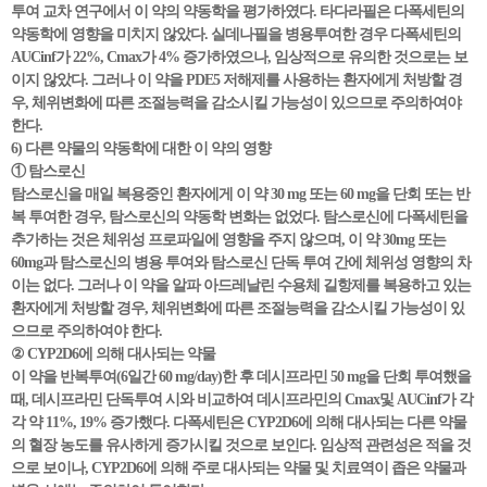
투여 교차 연구에서 이 약의 약동학을 평가하였다. 타다라필은 다폭세틴의
약동학에 영향을 미치지 않았다. 실데나필을 병용투여한 경우 다폭세틴의
AUCinf가 22%, Cmax가 4% 증가하였으나, 임상적으로 유의한 것으로는 보
이지 않았다. 그러나 이 약을 PDE5 저해제를 사용하는 환자에게 처방할 경
우, 체위변화에 따른 조절능력을 감소시킬 가능성이 있으므로 주의하여야
한다.
6) 다른 약물의 약동학에 대한 이 약의 영향
① 탐스로신
탐스로신을 매일 복용중인 환자에게 이 약 30 mg 또는 60 mg을 단회 또는 반
복 투여한 경우, 탐스로신의 약동학 변화는 없었다. 탐스로신에 다폭세틴을
추가하는 것은 체위성 프로파일에 영향을 주지 않으며, 이 약 30mg 또는
60mg과 탐스로신의 병용 투여와 탐스로신 단독 투여 간에 체위성 영향의 차
이는 없다. 그러나 이 약을 알파 아드레날린 수용체 길항제를 복용하고 있는
환자에게 처방할 경우, 체위변화에 따른 조절능력을 감소시킬 가능성이 있
으므로 주의하여야 한다.
② CYP2D6에 의해 대사되는 약물
이 약을 반복투여(6일간 60 mg/day)한 후 데시프라민 50 mg을 단회 투여했을
때, 데시프라민 단독투여 시와 비교하여 데시프라민의 Cmax및 AUCinf가 각
각 약 11%, 19% 증가했다. 다폭세틴은 CYP2D6에 의해 대사되는 다른 약물
의 혈장 농도를 유사하게 증가시킬 것으로 보인다. 임상적 관련성은 적을 것
으로 보이나, CYP2D6에 의해 주로 대사되는 약물 및 치료역이 좁은 약물과