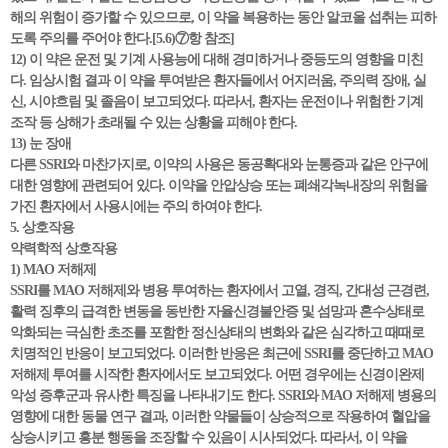
해의 위험이 증가할 수 있으므로, 이 약을 복용하는 동안 알코올 섭취는 피하
도록 주의를 주어야 한다.[5.6)⑦항 참조]
12) 이 약은 운전 및 기계 사용능에 대해 경미하거나 중등도의 영향을 미친
다. 임상시험 결과 이 약을 투여받은 환자들에서 어지러움, 주의력 장애, 실
신, 시야흐림 및 졸음이 보고되었다. 따라서, 환자는 운전이나 위험한 기계
조작 등 상해가 초래될 수 있는 상황을 피해야 한다.
13) 눈 장애
다른 SSRI와 마찬가지로, 이약의 사용은 동공확대와 눈통증과 같은 안구에
대한 영향에 관련되어 있다. 이약을 안압상승 또는 폐쇄각녹내장의 위험을
가진 환자에서 사용시에는 주의 하여야 한다.
5. 상호작용
약력학적 상호작용
1) MAO 저해제
SSRI를 MAO 저해제와 병용 투여하는 환자에서 고열, 경직, 간대성 근경련,
활력 징후의 급격한 변동을 동반한 자율신경불안증 및 섬망과 혼수상태로
악화되는 극심한 초조를 포함한 정신상태의 변화와 같은 심각하고 때때로
치명적인 반응이 보고되었다. 이러한 반응은 최근에 SSRI를 중단하고 MAO
저해제 투여를 시작한 환자에서도 보고되었다. 어떤 경우에는 신경이완제
악성 증후군과 유사한 특징을 나타내기도 한다. SSRI와 MAO 저해제 병용의
영향에 대한 동물 연구 결과, 이러한 약물들이 상승적으로 작용하여 혈압을
상승시키고 흥분 행동을 조장할 수 있음이 시사되었다. 따라서, 이 약을