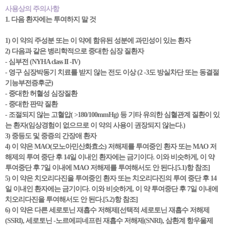
사용상의 주의사항
1. 다음 환자에는 투여하지 말 것
1) 이 약의 주성분 또는 이 약에 함유된 성분에 과민성이 있는 환자
2) 다음과 같은 병리학적으로 중대한 심장 질환자
- 심부전 (NYHA class II -IV)
- 영구 심장박동기 치료를 받지 않는 전도 이상 (2 -3도 방실차단 또는 동결절
기능부전증후군)
- 중대한 허혈성 심장질환
- 중대한 판막 질환
- 조절되지 않는 고혈압( >180/100mmHg) 등 기타 유의한 심혈관계 질환이 있
는 환자(임상경험이 없으므로 이 약의 사용이 권장되지 않는다.)
3) 중등도 및 중증의 간장애 환자
4) 이 약은 MAO(모노아민산화효소) 저해제를 투여중인 환자 또는 MAO 저
해제의 투여 중단 후 14일 이내인 환자에는 금기이다. 이와 비슷하게, 이 약
투여중단 후 7일 이내에 MAO 저해제를 투여해서도 안 된다.[5.1)항 참조]
5) 이 약은 치오리다진을 투여중인 환자 또는 치오리다진의 투여 중단 후 14
일 이내인 환자에는 금기이다. 이와 비슷하게, 이 약 투여중단 후 7일 이내에
치오리다진을 투여해서도 안 된다.[5.2)항 참조]
6) 이 약은 다른 세로토닌 재흡수 저해제[선택적 세로토닌 재흡수 저해제
(SSRI), 세로토닌 -노르에피네프린 재흡수 저해제(SNRI), 삼환계 항우울제