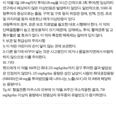
이 약을 1일 240 mg까지 투여(120 mg을 3시간 간격으로 2회 투여)한 임상약리
연구에서 예상되지 않은 이상반응은 발생하지 않았다. 일반적으로, SSRI 과
량투여의 증상으로는 졸음, 구역 및 구토 등의 위장관 장애, 빈맥, 진전, 초조
및 어지러움 등의 세로토닌 매개 이상반응이 있다.
과량투여의 경우, 표준 보조 치료법을 필요한 대로 시행해야 한다. 이 약의
단백결합률이 높고 분포용적이 크기 때문에, 강제배뇨, 투석, 혈액관류 및 교
환수혈은 별 효과가 없다. 이 약의 특정한 해독제는 알려져 있지 않다.
9. 보관 및 취급상의 주의사항
1) 이 약은 어린이의 손이 닿지 않는 곳에 보관한다.
2) 다른 용기에 바꾸어 넣는 것은 사고원인이 되거나 품질유지면에서 바람직
하지 않으므로 이를 주의한다.
10. 기타
랫드에게 이 약을 104주간 최대 225 mg/kg/day까지 경구 투여한 결과 발암성
은 인정되지 않았다. 225 mg/kg/day 용량은 성인 남성이 사람의 최대권장용량
(MRHD)인 60 mg을 투여받았을 때 나타나는 노출(AUC)의 약 2배에 해당하
는 용량이다.
Tg.AC 형질전환 마우스의 피부에 이 약을 26주간 국소적용한 결과, 750
mg/kg/day 이상의 용량에서 편평상피 유두종의 유발빈도가 증가하였다.