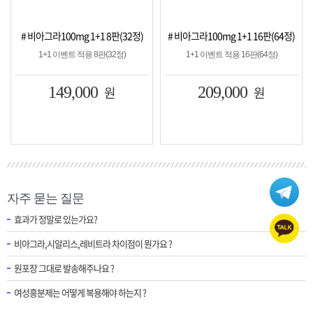
g 1+1 8판(32정)
# 비아그라100mg 1+1 16판(64정)
# 시알리스20mg 1
 적용 8판(32정)
1+1 이벤트 적용 16판(64정)
1+1 이벤트 적용
,000
원
209,000
원
149,0
자주 묻는 질문
효과가 정말로 있는가요?
비아그라,시알리스,레비트라 차이점이 뭔가요 ?
원포장 그대로 발송해주나요 ?
여성흥분제는 어떻게 복용해야 하는지 ?