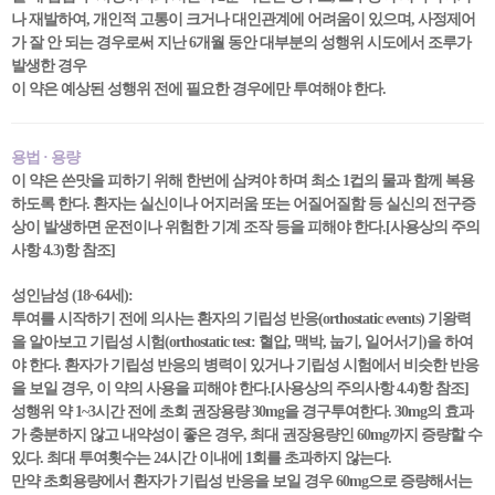
나 재발하여, 개인적 고통이 크거나 대인관계에 어려움이 있으며, 사정제어
가 잘 안 되는 경우로써 지난 6개월 동안 대부분의 성행위 시도에서 조루가
발생한 경우
이 약은 예상된 성행위 전에 필요한 경우에만 투여해야 한다.
용법 · 용량
이 약은 쓴맛을 피하기 위해 한번에 삼켜야 하며 최소 1컵의 물과 함께 복용
하도록 한다. 환자는 실신이나 어지러움 또는 어질어질함 등 실신의 전구증
상이 발생하면 운전이나 위험한 기계 조작 등을 피해야 한다.[사용상의 주의
사항 4.3)항 참조]
성인남성 (18~64세):
투여를 시작하기 전에 의사는 환자의 기립성 반응(orthostatic events) 기왕력
을 알아보고 기립성 시험(orthostatic test: 혈압, 맥박, 눕기, 일어서기)을 하여
야 한다. 환자가 기립성 반응의 병력이 있거나 기립성 시험에서 비슷한 반응
을 보일 경우, 이 약의 사용을 피해야 한다.[사용상의 주의사항 4.4)항 참조]
성행위 약 1~3시간 전에 초회 권장용량 30mg을 경구투여한다. 30mg의 효과
가 충분하지 않고 내약성이 좋은 경우, 최대 권장용량인 60mg까지 증량할 수
있다. 최대 투여횟수는 24시간 이내에 1회를 초과하지 않는다.
만약 초회용량에서 환자가 기립성 반응을 보일 경우 60mg으로 증량해서는