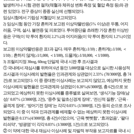
발생하거나 시험 관련 절차(채혈과 체위성 변화 측정 및 혈압 측정 등)와 관
련 있었다. 전구 증상이 종종 실신에 선행되었다.
임상시험에서 기립성 저혈압이 보고되었다.
2) 임상시험 동안 가장 흔하게 보고된 이상약물반응(5% 이상)은 두통, 어지
러움, 구역, 설사, 불면증 및 피로였다. 투여중단을 초래한 가장 흔한 이상반
응은 구역(이 약 투여 환자의 2.2%)과 어지러움(이 약 투여 환자의 1.2%)이었
다.
보고된 이상약물반응은 표1과 같다. 매우 흔하게(≥1/10) ; 흔하게(≥1/100, ＜
1/10) ; 흔하지 않게(≥1/1,000, ＜1/100), 드물게(≥1/10,000, ＜1/1000).
3) 프릴리지정 30mg, 60mg 단일제 국내 시판 후 조사결과
① 국내에서 재심사를 위하여 6년 동안 3,000명을 대상으로 실시한 사용성적
조사결과 이상사례의 발현율은 인과관계와 상관없이 2.33% (70/3000명, 총 74
건)로 보고되었다. 이 중 중대한 이상사례는 보고되지 않았고, 예상하지 못한
이상사례의 발현율은 인과관계와 상관없이 0.20%(6/3000명, 총 6건)으로 보
고되었고 예상하지 못한 이상사례를 종류별로 살펴보면, ‘생식기능 장애(남
성)’ 0.07% (2/3000명, 2건), ‘중추 및 말초신경계 장애’, ‘전신적 질환’, ‘근육 -
골격계 장애’, ‘방어기전 장애’는 각각 0.03% (1/3000명, 1건) 등의 순으로 조사
되었다. 이 중 이 약과 인과관계를 배제할 수 없는 예상하지 못한 이상사례
발현율은 0.13%(4/3000명, 총 4건)이었으며, ‘근육 뻣뻣함’, ‘효과없음’, ‘팔다
리쇠약’, ‘방광염’이 각각 0.03% (1/3000명, 1건)으로 보고되었다.
② 이 약에 대한 국내 재심사 이상사례 및 자발적 부작용 보고자료를 국내 시