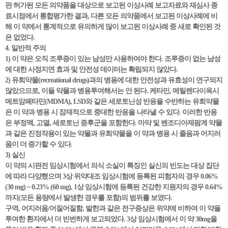
판 허가된 모든 의약품을 대상으로 보고된 이상사례 보고자료와 재심사 종
료시점에서 통합평가한 결과, 다른 모든 의약품에서 보고된 이상사례에 비
해 이 약에서 통계적으로 유의하게 많이 보고된 이상사례 중 새로 확인된 것
은 없었다.
4. 일반적 주의
1) 이 약은 오직 조루증이 있는 남성만 사용하여야 한다. 조루증이 없는 남성
에 대한 사정지연 효과 및 안전성 데이터는 확립되지 않았다.
2) 유희약물(recreational drugs)과의 병용에 대한 안전성과 유효성이 연구되지
않았으므로, 이들 약물과 병용투여해서는 안 된다. 케타민, 메틸렌다이옥시
메트암페타민(MDMA), LSD와 같은 세로토닌성 반응을 수반하는 유희약물
은 이 약과 병용 시 잠재적으로 중대한 반응을 나타낼 수 있다. 이러한 반응
은 부정맥, 고열, 세로토닌 증후군을 포함한다. 마약 및 벤조디아제팜계 약물
과 같은 진정작용이 있는 약물과 유희약물을 이 약과 병용 시 졸음과 어지러
움이 더 증가할 수 있다.
3) 실신
이 약의 시판전 임상시험에서 의식 소실이 특징인 실신의 빈도는 대상 집단
에 따라 다양했으며 3상 위약대조 임상시험에 등록된 피험자의 경우 0.06%
(30 mg) ~ 0.23% (60 mg), 1상 임상시험에 등록된 건강한 지원자의 경우 0.64%
까지(모든 용량에서 발생한 경우를 포함)의 범위를 보였다.
구역, 어지러움/어질어질함, 발한과 같은 전구증상은 위약에 비하여 이 약을
투여한 환자에서 더 빈번하게 보고되었다. 3상 임상시험에서 이 약 30mg을