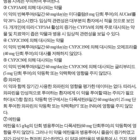
병용 시에는 주의하여 투여한다.
③ CYP3A4에 의해 대사되는 약물
이 약의 반복투여(6일간 60 mg/day)는 미다졸람(8 mg 단회 투여)의 AUCinf를
약 20% 감소시켰다. 임상적 관련성은 대부분의 환자에서 적을 것으로 보인
다. 개개인에 따라 CYP3A4 활성의 증가는 CYP3A에 의해 주로 대사되는 약
물 및 치료역이 좁은 약물과 병용 시 임상적 관련성을 보일 수 있다.
④ CYP2C19에 의해 대사되는 약물
이 약의 반복투여(6일간 60 mg/day)는 CYP2C19에 의해 대사되는 오메프라졸
(40 mg 단회 투여)의 대사를 저해하지 않았다.
⑤ CYP2C9에 의해 대사되는 약물
이 약의 반복투여(6일간 60 mg/day)는 CYP2C9에 의해 대사되는 글리부리드
(5 mg 단회 투여)의 약동학 또는 약력학에 영향을 주지 않았다.
⑥ 와파린
이 약과 함께 장기간 사용한 와파린의 영향을 평가한 데이터는 없다. 따라서,
와파린을 만성적으로 투여하는 환자에게 이 약을 투여할 때는 주의가 필요
하다[4.7)항 참조]. 약동학 연구에서는 다폭세틴(6일간 60 mg/day)이 25 mg 단
회 투여한 와파린의 약동학 또는 약력학(PT 또는 INR)에 영향을 주지 않았
다.
⑦ 에탄올
에탄올 0.5 g/kg의 단회 병용투여는 다폭세틴(60 mg 단회투여)의 약동학에 영
향을 주지 않았다. 그러나 이 약을 에탄올과 병용투여시 졸음이 증가하였고
자가 각성도는 현저히 감소하였다. 이 약과 에탄올의 병용투여 시, 인지 장애