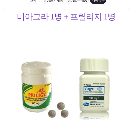
은?
구
꼴
섹
입금확인이 안되는 상황을 대비해 꼭 입금후 고객센터 연락바랍니다.
비아그라 1병 + 프릴리지 1병
매
사
스
고
[2026구정 연휴]설 연휴 배송 및 휴무 안내
노
객
마
하
센
이
주
우
터
페
문
이
조
지
회