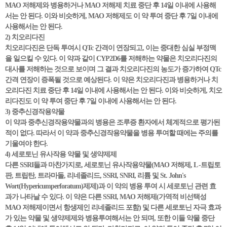
MAO 저해제와 병용하거나 MAO 저해제 치료 중단 후 14일 이내에 사용해
서는 안 된다. 이와 비슷하게, MAO 저해제도 이 약 투여 중단 후 7일 이내에
사용해서는 안 된다.
2) 치오리다진
치오리다진은 단독 투여시 QTc 간격이 연장되고, 이는 중대한 심실 부정맥
을 일으킬 수 있다. 이 약과 같이 CYP2D6를 저해하는 약물은 치오리다진의
대사를 저해하는 것으로 보이며 그 결과 치오리다진의 농도가 증가하여 QTc
간격 연장이 증폭될 것으로 예상된다. 이 약은 치오리다진과 병용하거나 치
오리다진 치료 중단 후 14일 이내에 사용해서는 안 된다. 이와 비슷하게, 치오
리다진도 이 약 투여 중단 후 7일 이내에 사용해서는 안 된다.
3) 중추신경작용약물
이 약과 중추신경작용약물과의 병용은 조루증 환자에서 체계적으로 평가된
적이 없다. 따라서 이 약과 중추신경작용약물을 병용 투여할 때에는 주의를
기울여야 한다.
4) 세로토닌 유사작용 약물 및 생약제제
다른 SSRI들과 마찬가지로, 세로토닌 유사작용약물(MAO 저해제, L -트립토
판, 트립탄, 트라마돌, 리네졸리드, SSRI, SNRI, 리튬 및 St. John's
Wort(Hypericumperforatum)제제)과 이 약의 병용 투여 시 세로토닌 관련 효
과가 나타날 수 있다. 이 약은 다른 SSRI, MAO 저해제(가역적 비선택성
MAO 저해제이면서 항생제인 리네졸리드 포함) 및 다른 세로토닌 자극 효과
가 있는 약물 및 생약제제와 병용투여해서는 안 되며, 또한 이들 약물 중단