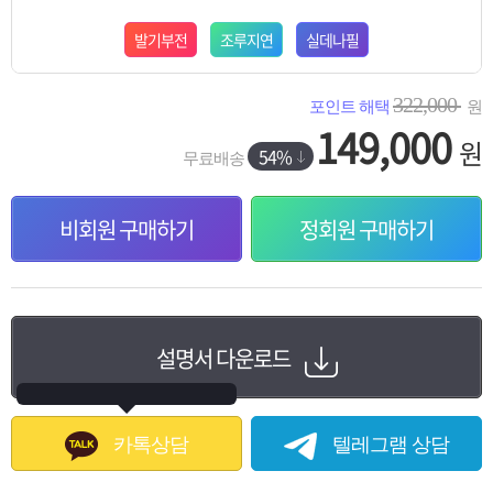
발기부전
조루지연
실데나필
322,000
포인트 해택
원
149,000
원
54%
무료배송
비회원 구매하기
정회원 구매하기
설명서 다운로드
카톡상담
텔레그램 상담