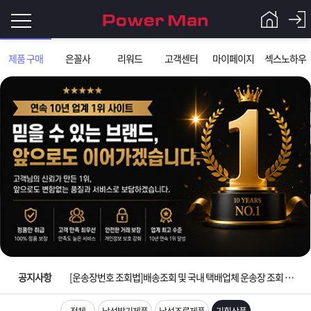
로
제품 구매
은꼴사
리워드
고객센터
마이페이지
섹스노하우
그
로
그
인
인
회
이
원
가
필
입
Q&A
입금확인이 안되는 상황을 대비해 꼭 입금후 고객센터 연락바랍니다.
요
파
[2026구정 연휴]설 연휴 배송 및 휴무 안내
합
워
제
[운송장번호 조회법]배송조회 및 국내 택배업체 운송장 조회 하는법
니
맨
품
은
다.
공지사항
[ios앱 오픈]아이폰 고객 앱설치 가능합니다.
[무인택배함 이용 안내] 집 밖에 주소로 택배 받기
전체
남성발기제품
남성조루제품
기획상품