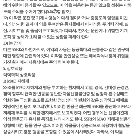
해의 위험이 증가할 수 있으므로, 이 약을 복용하는 동안 알코올 섭취는 피하
도록 주의를 주어야 한다.[5.6)⑦항 참조]
12) 이 약은 운전 및 기계 사용능에 대해 경미하거나 중등도의 영향을 미친
다. 임상시험 결과 이 약을 투여받은 환자들에서 어지러움, 주의력 장애, 실
신, 시야흐림 및 졸음이 보고되었다. 따라서, 환자는 운전이나 위험한 기계
조작 등 상해가 초래될 수 있는 상황을 피해야 한다.
13) 눈 장애
다른 SSRI와 마찬가지로, 이약의 사용은 동공확대와 눈통증과 같은 안구에
대한 영향에 관련되어 있다. 이약을 안압상승 또는 폐쇄각녹내장의 위험을
가진 환자에서 사용시에는 주의 하여야 한다.
5. 상호작용
약력학적 상호작용
1) MAO 저해제
SSRI를 MAO 저해제와 병용 투여하는 환자에서 고열, 경직, 간대성 근경련,
활력 징후의 급격한 변동을 동반한 자율신경불안증 및 섬망과 혼수상태로
악화되는 극심한 초조를 포함한 정신상태의 변화와 같은 심각하고 때때로
치명적인 반응이 보고되었다. 이러한 반응은 최근에 SSRI를 중단하고 MAO
저해제 투여를 시작한 환자에서도 보고되었다. 어떤 경우에는 신경이완제
악성 증후군과 유사한 특징을 나타내기도 한다. SSRI와 MAO 저해제 병용의
영향에 대한 동물 연구 결과, 이러한 약물들이 상승적으로 작용하여 혈압을
상승시키고 흥분 행동을 조장할 수 있음이 시사되었다. 따라서, 이 약을