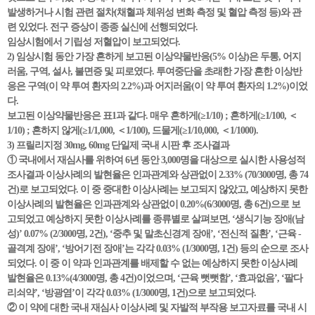
발생하거나 시험 관련 절차(채혈과 체위성 변화 측정 및 혈압 측정 등)와 관
련 있었다. 전구 증상이 종종 실신에 선행되었다.
임상시험에서 기립성 저혈압이 보고되었다.
2) 임상시험 동안 가장 흔하게 보고된 이상약물반응(5% 이상)은 두통, 어지
러움, 구역, 설사, 불면증 및 피로였다. 투여중단을 초래한 가장 흔한 이상반
응은 구역(이 약 투여 환자의 2.2%)과 어지러움(이 약 투여 환자의 1.2%)이었
다.
보고된 이상약물반응은 표1과 같다. 매우 흔하게(≥1/10) ; 흔하게(≥1/100, ＜
1/10) ; 흔하지 않게(≥1/1,000, ＜1/100), 드물게(≥1/10,000, ＜1/1000).
3) 프릴리지정 30mg, 60mg 단일제 국내 시판 후 조사결과
① 국내에서 재심사를 위하여 6년 동안 3,000명을 대상으로 실시한 사용성적
조사결과 이상사례의 발현율은 인과관계와 상관없이 2.33% (70/3000명, 총 74
건)로 보고되었다. 이 중 중대한 이상사례는 보고되지 않았고, 예상하지 못한
이상사례의 발현율은 인과관계와 상관없이 0.20%(6/3000명, 총 6건)으로 보
고되었고 예상하지 못한 이상사례를 종류별로 살펴보면, ‘생식기능 장애(남
성)’ 0.07% (2/3000명, 2건), ‘중추 및 말초신경계 장애’, ‘전신적 질환’, ‘근육 -
골격계 장애’, ‘방어기전 장애’는 각각 0.03% (1/3000명, 1건) 등의 순으로 조사
되었다. 이 중 이 약과 인과관계를 배제할 수 없는 예상하지 못한 이상사례
발현율은 0.13%(4/3000명, 총 4건)이었으며, ‘근육 뻣뻣함’, ‘효과없음’, ‘팔다
리쇠약’, ‘방광염’이 각각 0.03% (1/3000명, 1건)으로 보고되었다.
② 이 약에 대한 국내 재심사 이상사례 및 자발적 부작용 보고자료를 국내 시