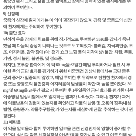
용중인 환자 그리고 출혈 또는 혈액응고 장애의 병력이 있는 환자에게는 주
의하여 투여한다.
9) 신장애
중증의 신장애 환자에게는 이 약이 권장되지 않으며, 경증 및 중등도의 신장
애 환자에게는 주의하여 투여한다.
10) 금단 효과
만성적 우울 장애의 치료를 위해 장기적으로 투여하던 SSRI를 갑자기 중단
했을 때 다음의 증상이 나타나는 것으로 보고되었다: 불쾌감, 자극과민증, 초
조, 어지러움, 감각 장애 (예: 전기 쇼크 느낌 등의 지각이상) 불안, 착란, 두통,
기면, 정서 불안, 불면증, 및 경조증.
하지만, 조루증 환자에게 이 약 60 mg을 62일간 매일 투여하거나 필요 시 투
여한 후의 금단 효과를 평가하기 위한 이중맹검 임상시험에서는 금단 증후
군의 증거가 입증되지 않았고, 매일 투여한 후 위약으로 전환한 환자에서 경
증 또는 중등도의 불면증과 어지러움의 발생률이 약간 더 높을 뿐이었다. 30
mg 및 60 mg을 24주간 필요 시 투여한 후 1주일동안 금단 효과를 평가한 다른
이중맹검 임상시험에서도 일치하는 결과가 나타났다. 그러나, 환자가 과거
에 약물남용의 경험이 있는지를 확인하고 약물의 남용 및 오용의 징후(내성
발현, 용량증가, 약물추구행동)가 있는지를 세심하게 관찰, 추적하는 것이 권
장된다.
11) 에탄올
이 약을 알코올과 함께 투여하면 알코올 관련 신경인지적 영향이 증가할 수
있으며, 실신과 같은 신경심장성 이상반응을 증가시킬 수 있고 이로 인해 상