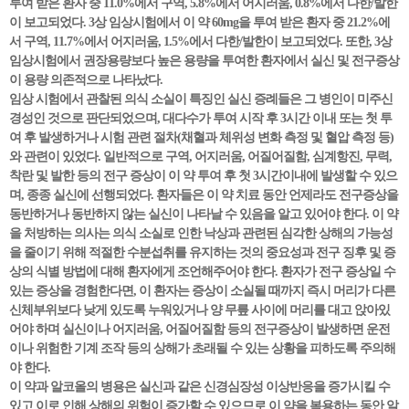
투여 받은 환자 중 11.0%에서 구역, 5.8%에서 어지러움, 0.8%에서 다한/발한
이 보고되었다. 3상 임상시험에서 이 약 60mg을 투여 받은 환자 중 21.2%에
서 구역, 11.7%에서 어지러움, 1.5%에서 다한/발한이 보고되었다. 또한, 3상
임상시험에서 권장용량보다 높은 용량을 투여한 환자에서 실신 및 전구증상
이 용량 의존적으로 나타났다.
임상 시험에서 관찰된 의식 소실이 특징인 실신 증례들은 그 병인이 미주신
경성인 것으로 판단되었으며, 대다수가 투여 시작 후 3시간 이내 또는 첫 투
여 후 발생하거나 시험 관련 절차(채혈과 체위성 변화 측정 및 혈압 측정 등)
와 관련이 있었다. 일반적으로 구역, 어지러움, 어질어질함, 심계항진, 무력,
착란 및 발한 등의 전구 증상이 이 약 투여 후 첫 3시간이내에 발생할 수 있으
며, 종종 실신에 선행되었다. 환자들은 이 약 치료 동안 언제라도 전구증상을
동반하거나 동반하지 않는 실신이 나타날 수 있음을 알고 있어야 한다. 이 약
을 처방하는 의사는 의식 소실로 인한 낙상과 관련된 심각한 상해의 가능성
을 줄이기 위해 적절한 수분섭취를 유지하는 것의 중요성과 전구 징후 및 증
상의 식별 방법에 대해 환자에게 조언해주어야 한다. 환자가 전구 증상일 수
있는 증상을 경험한다면, 이 환자는 증상이 소실될 때까지 즉시 머리가 다른
신체부위보다 낮게 있도록 누워있거나 양 무릎 사이에 머리를 대고 앉아있
어야 하며 실신이나 어지러움, 어질어질함 등의 전구증상이 발생하면 운전
이나 위험한 기계 조작 등의 상해가 초래될 수 있는 상황을 피하도록 주의해
야 한다.
이 약과 알코올의 병용은 실신과 같은 신경심장성 이상반응을 증가시킬 수
있고 이로 인해 상해의 위험이 증가할 수 있으므로 이 약을 복용하는 동안 알