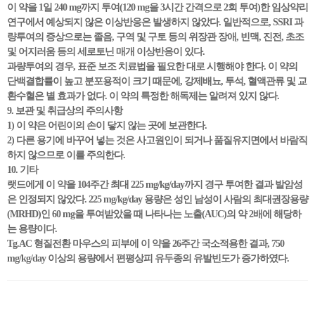
이 약을 1일 240 mg까지 투여(120 mg을 3시간 간격으로 2회 투여)한 임상약리
연구에서 예상되지 않은 이상반응은 발생하지 않았다. 일반적으로, SSRI 과
량투여의 증상으로는 졸음, 구역 및 구토 등의 위장관 장애, 빈맥, 진전, 초조
및 어지러움 등의 세로토닌 매개 이상반응이 있다.
과량투여의 경우, 표준 보조 치료법을 필요한 대로 시행해야 한다. 이 약의
단백결합률이 높고 분포용적이 크기 때문에, 강제배뇨, 투석, 혈액관류 및 교
환수혈은 별 효과가 없다. 이 약의 특정한 해독제는 알려져 있지 않다.
9. 보관 및 취급상의 주의사항
1) 이 약은 어린이의 손이 닿지 않는 곳에 보관한다.
2) 다른 용기에 바꾸어 넣는 것은 사고원인이 되거나 품질유지면에서 바람직
하지 않으므로 이를 주의한다.
10. 기타
랫드에게 이 약을 104주간 최대 225 mg/kg/day까지 경구 투여한 결과 발암성
은 인정되지 않았다. 225 mg/kg/day 용량은 성인 남성이 사람의 최대권장용량
(MRHD)인 60 mg을 투여받았을 때 나타나는 노출(AUC)의 약 2배에 해당하
는 용량이다.
Tg.AC 형질전환 마우스의 피부에 이 약을 26주간 국소적용한 결과, 750
mg/kg/day 이상의 용량에서 편평상피 유두종의 유발빈도가 증가하였다.