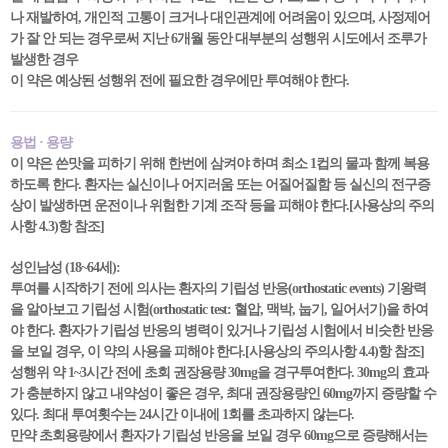
나 재발하여, 개인적 고통이 크거나 대인관계에 어려움이 있으며, 사정제어
가 잘 안 되는 경우로써 지난 6개월 동안 대부분의 성행위 시도에서 조루가
발생한 경우
이 약은 예상된 성행위 전에 필요한 경우에만 투여해야 한다.
용법 · 용량
이 약은 쓴맛을 피하기 위해 한번에 삼켜야 하며 최소 1컵의 물과 함께 복용
하도록 한다. 환자는 실신이나 어지러움 또는 어질어질함 등 실신의 전구증
상이 발생하면 운전이나 위험한 기계 조작 등을 피해야 한다.[사용상의 주의
사항 4.3)항 참조]
성인남성 (18~64세):
투여를 시작하기 전에 의사는 환자의 기립성 반응(orthostatic events) 기왕력
을 알아보고 기립성 시험(orthostatic test: 혈압, 맥박, 눕기, 일어서기)을 하여
야 한다. 환자가 기립성 반응의 병력이 있거나 기립성 시험에서 비슷한 반응
을 보일 경우, 이 약의 사용을 피해야 한다.[사용상의 주의사항 4.4)항 참조]
성행위 약 1~3시간 전에 초회 권장용량 30mg을 경구투여한다. 30mg의 효과
가 충분하지 않고 내약성이 좋은 경우, 최대 권장용량인 60mg까지 증량할 수
있다. 최대 투여횟수는 24시간 이내에 1회를 초과하지 않는다.
만약 초회용량에서 환자가 기립성 반응을 보일 경우 60mg으로 증량해서는