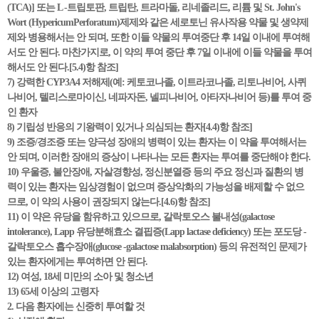
(TCA)] 또는 L -트립토판, 트립탄, 트라마돌, 리네졸리드, 리튬 및 St. John's
Wort (HypericumPerforatum)제제와 같은 세로토닌 유사작용 약물 및 생약제
제와 병용해서는 안 되며, 또한 이들 약물의 투여중단 후 14일 이내에 투여해
서도 안 된다. 마찬가지로, 이 약의 투여 중단 후 7일 이내에 이들 약물을 투여
해서도 안 된다.[5.4)항 참조]
7) 강력한 CYP3A4 저해제(예: 케토코나졸, 이트라코나졸, 리토나비어, 사퀴
나비어, 텔리스로마이신, 네파자돈, 넬피나비어, 아타자나비어 등)를 투여 중
인 환자
8) 기립성 반응의 기왕력이 있거나 의심되는 환자[4.4)항 참조]
9) 조증/경조증 또는 양극성 장애의 병력이 있는 환자는 이 약을 투여해서는
안 되며, 이러한 장애의 증상이 나타나는 모든 환자는 투여를 중단해야 한다.
10) 우울증, 불안장애, 자살경향성, 정신분열증 등의 주요 정신과 질환의 병
력이 있는 환자는 임상경험이 없으며 증상악화의 가능성을 배제할 수 없으
므로, 이 약의 사용이 권장되지 않는다.[4.6)항 참조]
11) 이 약은 유당을 함유하고 있으므로, 갈락토오스 불내성(galactose
intolerance), Lapp 유당분해효소 결핍증(Lapp lactase deficiency) 또는 포도당 -
갈락토오스 흡수장애(glucose -galactose malabsorption) 등의 유전적인 문제가
있는 환자에게는 투여하면 안 된다.
12) 여성, 18세 미만의 소아 및 청소년
13) 65세 이상의 고령자
2. 다음 환자에는 신중히 투여할 것