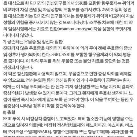
을 대상으로 한 단기간의 임상연구들에서 SSRI를 포함한 항우울제는 위약과
비교하여 자살 관념 및 자살성향의 위험도를 증가시켰다. 25세 이상의 성인
을 대상으로 하는 단기간의 연구들에서는 항우울제가 위약과 비교하여 자살
성향의 위험을 증가시키지 않는 것으로 나타났다. 조루증 치료에 대한 이 약
의 임상시험에서는 치료로 인한(treatment -emergent) 자살 성향이 뚜렷하게
나타나지 않았다.
7) 공존하는 우울증 및 정신과 질환
진단되지 않은 우울증을 제외하기 위하여 이 약의 투여 전에 우울증의 증상
및 징후가 평가되어야 한다. SSRI, SNRI를 포함한 항우울제와 이 약의 병용
은 금기이다. 이 약의 투여를 위해 우울증 또는 불안 치료를 중단하는 것은
권장되지 않는다.
이 약은 정신질환에 사용되지 않으며, 우울증으로 인한 증상 악화를 배제할
수 없으므로, 정신분열증 등의 정신질환이 있거나 우울증이 공존하는 환자
에게는 이 약을 투여해서는 안 된다. 기저 정신질환 또는 약물 치료의 결과로
증상 악화가 발생할 수 있기 때문이다. 그리고 환자에게 우울한 생각이나 느
낌이 들면 즉시 의사에게 알리도록 권고해야 한다. 이 약을 투여하는 동안 우
울증상이 나타날 경우 이 약을 중단하여야 한다.
8) 출혈
SSRI 투여 시 비정상적 출혈이 보고되었다. 특히 혈소판 기능에 영향을 주는
것으로 알려진 약물(예: 비정형 정신병치료제와 페노치아진, 아스피린, 비스
테로이드성 소염제[NSAIDs], 항혈소판제제) 또는 항응고제(예: 와파린)를 복