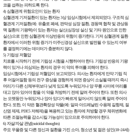
코올 섭취는 피하도록 한다.
4) 심혈관계 위험요인이 있는 환자
심혈관계 기저질환이 있는 환자는 3상 임상시험에서 제외되었다. 구조적 심
혈관계 기저질환(예: 유출로 폐쇄, 판막성 심장 질환, 경동맥 협착 및 관상동
맥 질환의 기왕력)이 있는 환자는 실신(심장성 실신 및 기타 원인으로 인한
실신)으로 인한 심혈관계 이상반응의 위험이 증가한다. 기저 심혈관계 질환
환자에서 이러한 위험 증가가 미주신경성 실신으로 발전될 수 있는지 여부
를 결정하기에는 데이터가 충분하지 않다.
5) 기립성 저혈압
치료를 시작하기 전에 기립성 시험을 시행하여야 한다. 기립성 반응의 기왕
력이 있거나 의심되는 환자의 경우 이 약의 투여를 피해야 한다.
임상시험에서 기립성 저혈압이 보고되었다. 의사는 환자에게 만약 기립 직
후 어질어질함 등의 전구 증상을 경험하게 되면 증상이 소실될 때까지 즉시
머리가 다른 신체부위보다 낮게 있도록 누워있거나 양 무릎 사이에 머리를
대고 앉아 있어야 함을 이 약을 처방하기 전에 알려 주어야 한다. 또한 의사
는 오랫동안 누워있거나 앉아 있다가 빠르게 일어서지 않도록 알려 주어야
한다. 또한, 이 약은 혈관확장성 약물(예: 알파 아드레날린 수용체 길항제, 질
산염 제제, PDE5 저해제)을 복용하고 있는 환자에 처방할 경우 체위변화에
따른 조절능력을 감소시킬 가능성이 있으므로 주의하여야 한다.
6) 자살/자살 관념(suicidal thoughts)
주요 우울증 및 다른 정신과 질환을 가진 소아, 청소년 및 젊은 성인(18~24세)