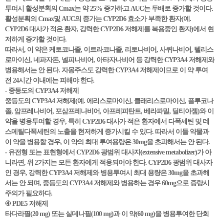
투여시 활성분획의 Cmax는 약 25% 증가하고 AUC는 두배로 증가할 것이다.
활성분획의 Cmax및 AUC의 증가는 CYP2D6 효소가 부족한 환자(예.
CYP2D6 대사가 적은 환자, 강력한 CYP2D6 저해제를 복용중인 환자)에서 현
저하게 증가할 것이다.
따라서, 이 약은 케토코나졸, 이트라코나졸, 리토나비어, 사퀴나비어, 텔리스
로마이신, 네파자돈, 넬피나비어, 아타자나비어 등 강력한 CYP3A4 저해제와
병용해서는 안 된다. 자몽주스도 강력한 CYP3A4 저해제이므로 이 약 투여
전 24시간 이내에는 피해야 한다.
- 중등도의 CYP3A4 저해제
중등도의 CYP3A4 저해제(예. 에리스로마이신, 클래리스로마이신, 플루코나
졸, 암프레나비어, 포삼프레나비어, 아프레피탄트, 베라파밀, 딜티아젬)와 이
약을 병용투여할 경우, 특히 CYP2D6 대사가 적은 환자에서 다폭세틴 및 데
스메틸다폭세틴의 노출을 현저하게 증가시킬 수 있다. 따라서 이들 약물과
이 약을 병용할 경우, 이 약의 최대 투여용량은 30mg을 초과해서는 안 된다.
- 유전형 또는 표현형에서 CYP2D6 광범위 대사자(extensive metabolizer)가 아
니라면, 위 2가지는 모든 환자에게 적용되어야 한다. CYP2D6 광범위 대사자
인 경우, 강력한 CYP3A4 저해제와 병용투여시 최대 용량은 30mg을 초과해
서는 안 되며, 중등도의 CYP3A4 저해제와 병용하는 경우 60mg으로 증량시
주의가 필요하다.
④ PDE5 저해제
타다라필(20 mg) 또는 실데나필(100 mg)과 이 약(60 mg)을 병용투여한 단회