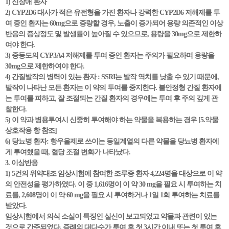
1) 신장애 환자
2) CYP2D6 대사가 적은 유전형을 가진 환자나 강력한 CYP2D6 저해제를 투
여 중인 환자는 60mg으로 증량할 경우, 노출이 증가되어 용량 의존적인 이상
반응의 증상정도 및 발생률이 높아질 수 있으므로, 용량을 30mg으로 제한하
여야 한다.
3) 중등도의 CYP3A4 저해제를 투여 중인 환자는 주의가 필요하며 용량을
30mg으로 제한하여야 한다.
4) 간질발작의 병력이 있는 환자 : SSRI는 발작 역치를 낮출 수 있기 때문에,
발작이 나타난 모든 환자는 이 약의 투여를 중지한다. 불안정형 간질 환자에
는 투여를 피하고, 잘 조절되는 간질 환자의 경우에는 투여 후 주의 깊게 관
찰한다.
5) 이 약과 병용투여시 신중히 투여해야 하는 약물을 복용하는 경우 [5.약물
상호작용 항 참조]
6) 당뇨병 환자: 항우울제로 쓰이는 동일계열의 다른 약물을 당뇨병 환자에
게 투여했을 때, 혈당 조절 변화가 나타났다.
3. 이상반응
1) 5건의 위약대조 임상시험에 참여한 조루증 환자 4,224명을 대상으로 이 약
의 안전성을 평가하였다. 이 중 1,616명이 이 약 30 mg을 필요 시 투여하는 치
료를, 2,608명이 이 약 60 mg을 필요 시 투여하거나 1일 1회 투여하는 치료를
받았다.
임상시험에서 의식 소실이 특징인 실신이 보고되었고 약물과 관련이 있는
것으로 간주되었다. 증례의 대다수가 투여 후 첫 3시간 이내 또는 첫 투여 후