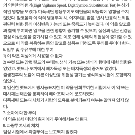
의 약력학적 평가(Digit Vigilance Speed, Digit Symbol Substitution Test)는 상가
적인 영향을 보였다. 다폭세틴 병용투여도 에탄올의 약동학에 영향을 주지
않았다. 알코올과 이 약의 병용투여 시, 어지러움, 졸음, 반사 반응의 느려짐,
판단력 변화 등의 이상반응 가능성 또는 중증도가 높아졌다. 이 약을 알코올
과 함께 투여하면 알코올 관련 영향이 증가할 수 있으며, 실신과 같은 신경심
장성 이상반응을 증가시킬 수 있고, 이로 인해 상해의 위험성이 증가할 수 있
으므로 이 약을 복용하는 동안 알코올 섭취는 피하도록 주의를 주어야 한다.
6. 임부 및 수유부에 대한 투여
1) 이 약은 여성에게 사용할 수 없다.
2) 수컷 또는 암컷 랫드의 수태능, 생식 기능 또는 생식기 형태에 대한 영향은
없었고, 랫드나 토끼에서 배자독성 또는 태자독성의 증거도 없었다.
출생전후의 노출에 따른 이상반응 위험성 평가는 생식독성시험에 포함되지
않았다.
3) 임신한 랫드에게 방사능표지한 이 약을 단회투여한 시험에서 이 약 또는
대사체는 태반을 통과하여 배아조직 내에 분포하였다.
다폭세틴 또는 대사체가 사람의 모유로 분비되는지 여부는 알려져 있지 않
다.
7. 소아에 대한 투여
이 약은 18세 미만의 환자에게 투여해서는 안 된다.
8. 과량투여시의 처치
임상 시험에서 과량투여는 보고되지 않았다.