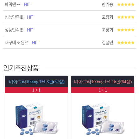
파워맨~~
HIT
한기승
성능만족!!!
HIT
고장회
성능만족!!!
HIT
고장회
재구매 또 완료
HIT
김철민
인기추천상품
mg 1+1 8판(32정)
비아그라100mg 1+1 16판(64정)
시알리스20mg 
1 + 1
1 + 1
1 