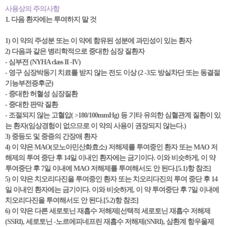
사용상의 주의사항
1. 다음 환자에는 투여하지 말 것
1) 이 약의 주성분 또는 이 약에 함유된 성분에 과민성이 있는 환자
2) 다음과 같은 병리학적으로 중대한 심장 질환자
- 심부전 (NYHA class II -IV)
- 영구 심장박동기 치료를 받지 않는 전도 이상 (2 -3도 방실차단 또는 동결절
기능부전증후군)
- 중대한 허혈성 심장질환
- 중대한 판막 질환
- 조절되지 않는 고혈압( >180/100mmHg) 등 기타 유의한 심혈관계 질환이 있
는 환자(임상경험이 없으므로 이 약의 사용이 권장되지 않는다.)
3) 중등도 및 중증의 간장애 환자
4) 이 약은 MAO(모노아민산화효소) 저해제를 투여중인 환자 또는 MAO 저
해제의 투여 중단 후 14일 이내인 환자에는 금기이다. 이와 비슷하게, 이 약
투여중단 후 7일 이내에 MAO 저해제를 투여해서도 안 된다.[5.1)항 참조]
5) 이 약은 치오리다진을 투여중인 환자 또는 치오리다진의 투여 중단 후 14
일 이내인 환자에는 금기이다. 이와 비슷하게, 이 약 투여중단 후 7일 이내에
치오리다진을 투여해서도 안 된다.[5.2)항 참조]
6) 이 약은 다른 세로토닌 재흡수 저해제[선택적 세로토닌 재흡수 저해제
(SSRI), 세로토닌 -노르에피네프린 재흡수 저해제(SNRI), 삼환계 항우울제