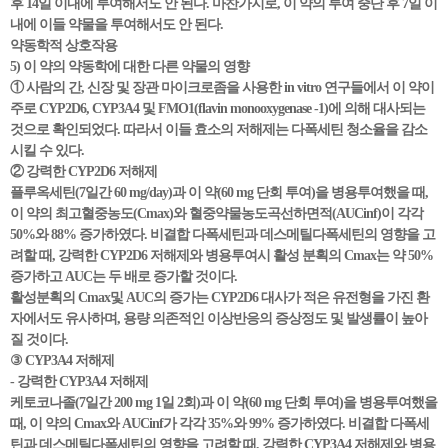
후 14일 이내에 투여해서도 안 된다. 마찬가지로, 이 약의 투여 중단 후 7일 이
내에 이들 약물을 투여해서도 안 된다.
약동학적 상호작용
5) 이 약의 약동학에 대한 다른 약물의 영향
① 사람의 간, 신장 및 장관 마이크로좀을 사용한 in vitro 연구들에서 이 약이
주로 CYP2D6, CYP3A4 및 FMO1(flavin monooxygenase -1)에 의해 대사되는
것으로 확인되었다. 따라서 이들 효소의 저해제는 다폭세틴 청소율을 감소
시킬 수 있다.
② 강력한 CYP2D6 저해제
플루옥세틴(7일간 60 mg/day)과 이 약(60 mg 단회 투여)을 병용투여했을 때,
이 약의 최고혈중농도(Cmax)와 혈중약물농도곡선하면적(AUCinf)이 각각
50%와 88% 증가하였다. 비결합 다폭세틴과 데스메틸다폭세틴의 영향을 고
려할 때, 강력한 CYP2D6 저해제와 병용투여시 활성 분획의 Cmax는 약 50%
증가하고 AUC는 두 배로 증가할 것이다.
활성분획의 Cmax및 AUC의 증가는 CYP2D6 대사가 적은 유전형을 가진 환
자에서도 유사하며, 용량 의존적인 이상반응의 증상정도 및 발생률이 높아
질 것이다.
③ CYP3A4 저해제
- 강력한 CYP3A4 저해제
케토코나졸(7일간 200 mg 1일 2회)과 이 약(60 mg 단회 투여)을 병용투여했을
때, 이 약의 Cmax와 AUCinf가 각각 35%와 99% 증가하였다. 비결합 다폭세
틴과 데스메틸다폭세틴의 영향을 고려할 때, 강력한 CYP3A4 저해제와 병용