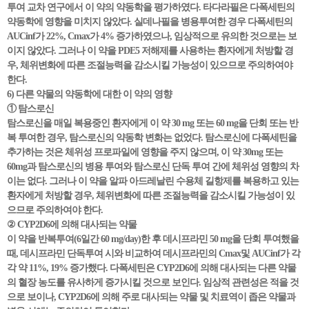
투여 교차 연구에서 이 약의 약동학을 평가하였다. 타다라필은 다폭세틴의
약동학에 영향을 미치지 않았다. 실데나필을 병용투여한 경우 다폭세틴의
AUCinf가 22%, Cmax가 4% 증가하였으나, 임상적으로 유의한 것으로는 보
이지 않았다. 그러나 이 약을 PDE5 저해제를 사용하는 환자에게 처방할 경
우, 체위변화에 따른 조절능력을 감소시킬 가능성이 있으므로 주의하여야
한다.
6) 다른 약물의 약동학에 대한 이 약의 영향
① 탐스로신
탐스로신을 매일 복용중인 환자에게 이 약 30 mg 또는 60 mg을 단회 또는 반
복 투여한 경우, 탐스로신의 약동학 변화는 없었다. 탐스로신에 다폭세틴을
추가하는 것은 체위성 프로파일에 영향을 주지 않으며, 이 약 30mg 또는
60mg과 탐스로신의 병용 투여와 탐스로신 단독 투여 간에 체위성 영향의 차
이는 없다. 그러나 이 약을 알파 아드레날린 수용체 길항제를 복용하고 있는
환자에게 처방할 경우, 체위변화에 따른 조절능력을 감소시킬 가능성이 있
으므로 주의하여야 한다.
② CYP2D6에 의해 대사되는 약물
이 약을 반복투여(6일간 60 mg/day)한 후 데시프라민 50 mg을 단회 투여했을
때, 데시프라민 단독투여 시와 비교하여 데시프라민의 Cmax및 AUCinf가 각
각 약 11%, 19% 증가했다. 다폭세틴은 CYP2D6에 의해 대사되는 다른 약물
의 혈장 농도를 유사하게 증가시킬 것으로 보인다. 임상적 관련성은 적을 것
으로 보이나, CYP2D6에 의해 주로 대사되는 약물 및 치료역이 좁은 약물과