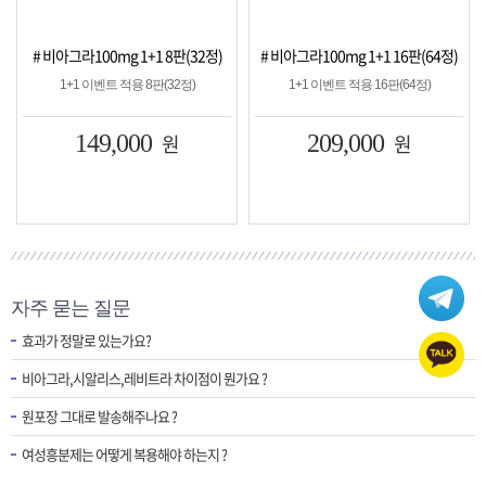
0mg 1+1 8판(32정)
# 비아그라100mg 1+1 16판(64정)
# 시알리스20mg
벤트 적용 8판(32정)
1+1 이벤트 적용 16판(64정)
1+1 이벤트 
9,000
원
209,000
원
149,
자주 묻는 질문
효과가 정말로 있는가요?
비아그라,시알리스,레비트라 차이점이 뭔가요 ?
원포장 그대로 발송해주나요 ?
여성흥분제는 어떻게 복용해야 하는지 ?