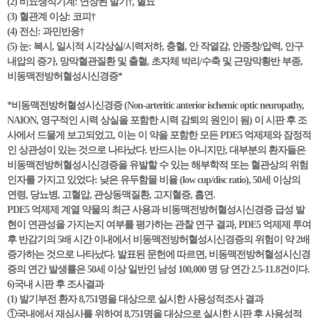
(2) 비뇨생식기계: 연장된 발기†, 혈뇨
(3) 혈관계 이상: 코피†
(4) 전신: 과민반응†
(5) 눈: 복시, 일시적 시각상실/시력저하, 충혈, 안 작열감, 안종창/압력, 안구
내압의 증가, 망막혈관질환 및 출혈, 초자체 박리/수축 및 근망막황반 부종,
비동맥전방허혈성시신경증*
*비동맥전방허혈성시신경증 (Non-arteritic anterior ischemic optic neuropathy,
NAION, 영구적인 시력 상실을 포함한 시력 감퇴의 원인이 됨) 이 시판 후 조
사에서 드물게 보고되었고, 이는 이 약을 포함한 모든 PDE5 억제제와 잠정적
인 상관성이 있는 것으로 나타났다. 반드시는 아니지만, 대부분의 환자들은
비동맥전방허혈성시신경증을 유발할 수 있는 해부학적 또는 혈관상의 위험
인자를 가지고 있었다: 낮은 유두함몰 비율 (low cup/disc ratio), 50세 이상의
연령, 당뇨병, 고혈압, 관상동맥질환, 고지혈증, 흡연.
PDE5 억제제 계열 약물의 최근 사용과 비동맥전방허혈성시신경증 급성 발
현이 연관성을 가지는지 여부를 평가하는 관찰 연구 결과, PDE5 억제제 투여
후 반감기의 5배 시간 이내에서 비동맥전방허혈성시신경증의 위험이 약 2배
증가하는 것으로 나타났다. 발표된 문헌에 따르면, 비동맥전방허혈성시신경
증의 연간 발생률은 50세 이상 일반인 남성 100,000 명 당 연간 2.5-11.8건이다.
6)국내 시판 후 조사결과
(1) 발기부전 환자 8,751명을 대상으로 실시한 사용성적조사 결과
①국내에서 재심사를 위하여 8,751명을 대상으로 실시한 시판 후 사용성적