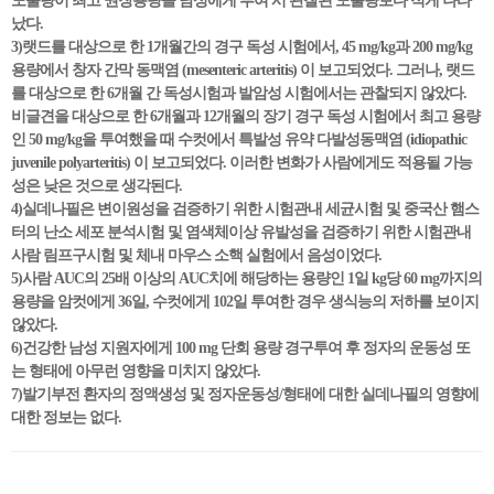
노출량이 최고 권장용량을 남성에게 투여 시 관찰된 노출량보다 적게 나타
났다.
3)랫드를 대상으로 한 1개월간의 경구 독성 시험에서, 45 mg/kg과 200 mg/kg
용량에서 창자 간막 동맥염 (mesenteric arteritis) 이 보고되었다. 그러나, 랫드
를 대상으로 한 6개월 간 독성시험과 발암성 시험에서는 관찰되지 않았다.
비글견을 대상으로 한 6개월과 12개월의 장기 경구 독성 시험에서 최고 용량
인 50 mg/kg을 투여했을 때 수컷에서 특발성 유약 다발성동맥염 (idiopathic
juvenile polyarteritis) 이 보고되었다. 이러한 변화가 사람에게도 적용될 가능
성은 낮은 것으로 생각된다.
4)실데나필은 변이원성을 검증하기 위한 시험관내 세균시험 및 중국산 햄스
터의 난소 세포 분석시험 및 염색체이상 유발성을 검증하기 위한 시험관내
사람 림프구시험 및 체내 마우스 소핵 실험에서 음성이었다.
5)사람 AUC의 25배 이상의 AUC치에 해당하는 용량인 1일 kg당 60 mg까지의
용량을 암컷에게 36일, 수컷에게 102일 투여한 경우 생식능의 저하를 보이지
않았다.
6)건강한 남성 지원자에게 100 mg 단회 용량 경구투여 후 정자의 운동성 또
는 형태에 아무런 영향을 미치지 않았다.
7)발기부전 환자의 정액생성 및 정자운동성/형태에 대한 실데나필의 영향에
대한 정보는 없다.