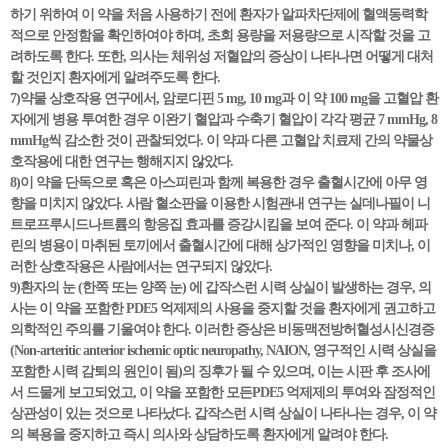
하기 위하여 이 약을 처음 사용하기 전에 환자가 알파차단제에 혈액동력학
적으로 안정함을 확인하여야 하며, 초회 용량을 저용량으로 시작할 것을 고
려하도록 한다. 또한, 의사는 체위성 저혈압의 증상이 나타나면 어떻게 대처
할 것인지 환자에게 알려주도록 한다.
7)약물 상호작용 연구에서, 암로디핀 5 mg, 10 mg과 이 약 100 mg을 고혈압 환
자에게 병용 투여한 경우 이완기 혈압과 수축기 혈압이 각각 평균 7 mmHg, 8
mmHg씩 감소한 것이 관찰되었다. 이 약과 다른 고혈압 치료제 간의 약물상
호작용에 대한 연구는 행해지지 않았다.
8)이 약을 단독으로 혹은 아스피린과 함께 복용한 경우 출혈시간에 아무 영
향을 미치지 않았다. 사람 혈소판을 이용한 시험관내 연구는 실데나필이 니
트로프루시드나트륨의 항응집 효과를 증강시킴을 보여 준다. 이 약과 헤파
린의 병용이 마취된 토끼에서 출혈시간에 대해 상가적인 영향을 미치나, 이
러한 상호작용은 사람에서는 연구되지 않았다.
9)환자의 눈 (한쪽 또는 양쪽 눈) 에 갑작스런 시력 상실이 발생하는 경우, 의
사는 이 약을 포함한 PDE5 억제제의 사용을 중지할 것을 환자에게 권고하고
의학적인 주의를 기울여야 한다. 이러한 증상은 비동맥전방허혈성시신경증
(Non-arteritic anterior ischemic optic neuropathy, NAION, 영구적인 시력 상실을
포함한 시력 감퇴의 원인이 됨)의 징후가 될 수 있으며, 이는 시판 후 조사에
서 드물게 보고되었고, 이 약을 포함한 모든PDE5 억제제의 투여와 잠정적인
상관성이 있는 것으로 나타났다. 갑작스런 시력 상실이 나타나는 경우, 이 약
의 복용을 중지하고 즉시 의사와 상담하도록 환자에게 알려야 한다.