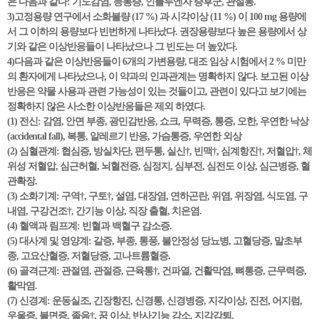
은 다음과 같다: 기도감염, 등통증, 인플루엔자 증후군, 관절통.
3)고정용량 연구에서 소화불량 (17 %) 과 시각이상 (11 %) 이 100 mg 용량에
서 그 이하의 용량보다 빈번하게 나타났다. 권장용량보다 높은 용량에서 상
기와 같은 이상반응들이 나타났으나 그 빈도는 더 높았다.
4)다음과 같은 이상반응들이 6개의 가변용량, 대조 임상 시험에서 2 % 미만
의 환자에게 나타났으나, 이 약과의 인과관계는 명확하지 않다. 보고된 이상
반응은 약물 사용과 관련 가능성이 있는 것들이고, 관련이 있다고 보기에는
정확하지 않은 사소한 이상반응들은 제외 하였다.
(1) 전신: 감염, 안면 부종, 광민감반응, 쇼크, 무력증, 통증, 오한, 우연한 낙상
(accidental fall), 복통, 알레르기 반응, 가슴통증, 우연한 외상
(2) 심혈관계: 협심증, 방실차단, 편두통, 실신†, 빈맥†, 심계항진†, 저혈압†, 체
위성 저혈압, 심근허혈, 뇌혈전증, 심정지, 심부전, 심전도 이상, 심근병증, 혈
관확장.
(3) 소화기계: 구역†, 구토†, 설염, 대장염, 연하곤란, 위염, 위장염, 식도염, 구
내염, 구강건조†, 간기능 이상, 직장 출혈, 치은염.
(4) 혈액과 림프계: 빈혈과 백혈구 감소증.
(5) 대사계 및 영양계: 갈증, 부종, 통풍, 불안정성 당뇨병, 고혈당증, 말초부
종, 고요산혈증, 저혈당증, 고나트륨혈증.
(6) 골격근계: 관절염, 관절증, 근육통†, 건파열, 건활막염, 뼈통증, 근무력증,
활막염.
(7) 신경계: 운동실조, 긴장항진, 신경통, 신경병증, 지각이상, 진전, 어지럼,
우울증, 불면증, 졸음†, 꿈 이상, 반사기능 감소, 지각감퇴.