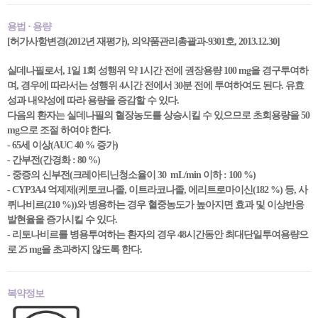
용법 · 용량
[허가사항변경(2012년 재평가), 의약품관리총괄과-9301호, 2013.12.30]
실데나필로서, 1일 1회 성행위 약 1시간 전에 권장용량 100 mg을 경구투여하
며, 경우에 따라서는 성행위 4시간 전에서 30분 전에 투여하여도 된다. 유효
성과 내약성에 따라 용량을 증감할 수 있다.
다음의 환자는 실데나필의 혈장농도를 상승시킬 수 있으므로 초회용량을 50
mg으로 조절 하여야 한다.
- 65세 이상(AUC 40 % 증가)
- 간부전(간경화 : 80 %)
- 중증의 신부전(크레아티닌청소율이 30 mL/min 이하 : 100 %)
- CYP3A4 억제제(케토코나졸, 이트라코나졸, 에리트로마이신(182 %) 등, 사
퀴나비르(210 %))와 병용하는 경우 혈중농도가 높아지면 효과 및 이상반응
발현율을 증가시킬 수 있다.
- 리토나비르를 병용투여하는 환자의 경우 48시간동안 최대단일투여용량으
로 25 mg을 초과하지 않도록 한다.
복약정보