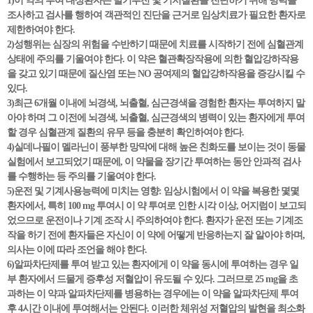
1)이 약의 투여 대상환자는 발기부전 및 기저질환을 진단하기 위해 병력을
조사하고 검사를 행하여 객관적인 진단을 근거로 임상치료가 필요한 환자로
제한하여야 한다.
2)성행위는 심장의 위험을 수반하기 때문에 치료를 시작하기 전에 심혈관계
상태에 주의를 기울여야 한다. 이 약은 혈관확장작용에 의한 혈압강하작용
을 갖고 있기 때문에 질산염 또는 NO 공여제의 혈압강하작용을 증강시킬 수
있다.
3)최근 6개월 이내에 뇌경색, 뇌출혈, 심근경색을 경험한 환자는 투여하지 말
아야 하며 그 이전에 뇌경색, 뇌출혈, 심근경색의 병력이 있는 환자에게 투여
할 경우 심혈관계 질환의 유무 등을 충분히 확인하여야 한다.
4)실데나필이 멜라닌이 풍부한 망막에 대해 높은 친화도를 보이는 것이 동물
실험에서 보고되었기 때문에, 이 약물을 장기간 투여하는 동안 안과적 검사
를 수행하는 등 주의를 기울여야 한다.
5)운전 및 기계사용능력에 미치는 영향: 임상시험에서 이 약을 복용한 몇몇
환자에서, 특히 100 mg 투여시 이 약 투여로 인한 시각 이상, 어지럼이 보고되
었으므로 운전이나 기계 조작 시 주의하여야 한다. 환자가 운전 또는 기계조
작을 하기 전에 환자들은 자신이 이 약에 어떻게 반응하는지 잘 알아야 하며,
의사는 이에 따라 조언을 해야 한다.
6)알파차단제를 투여 받고 있는 환자에게 이 약을 동시에 투여하는 경우 일
부 환자에서 드물게 증후성 저혈압이 유도될 수 있다. 그러므로 25 mg을 초
과하는 이 약과 알파차단제를 병용하는 경우에는 이 약을 알파차단제 투여
후 4시간 이내에 투여해서는 안된다. 이러한 체위성 저혈압의 발현을 최소화