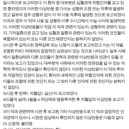
일시적으로 보고되었다. 이 환자 중 대부분은 심혈관계 위험인자를 갖고 있
던 환자였으며 이러한 이상반응 중 다수는 성행위 도중 또는 직후에 발생하
였고 일부의 경우 성행위 없이 이 약 사용 직후에 발생한 것으로 보고되었다.
이외의 경우 이 약의 사용 및 성행위 이후 수시간에서 수일 사이에 발생하였
다. 이러한 이상반응들이 직접 이 약과 관련이 있는지, 성행위와 관련이 있는
지, 기저질환으로 갖고 있는 심혈관 질환과 관련이 있는지, 이러한 요인들이
복합되어 있는지 또는 다른 요인 때문인지는 밝혀지지 않았다.
2)시판 후 갑작스런 청력감퇴 또는 난청이 드물게 보고되었고 이는 이 약을
포함한 PDE5 억제제와 잠정적인 상관성이 있는 것으로 나타났다. 일부 사례
에서 질환상태와 다른 요인들이 청력과 관련된 이상반응과 연관이 있을 것
이라는 보고가 있었으나, 대부분의 사례에서 이러한 연관성을 알 수 있는 의
학적 추적조사 정보들이 확인되지 않았다. 이러한 이상반응이 이 약의 투여
와 직접적인 연관이 있는지, 환자의 내재적인 난청 위험인자에 의한 것인지,
이들의 조합에 의한 것인지 또는 그 밖의 다른 인자에 의한 것인지는 밝혀지
지 않았다.
3)시판 후 빈맥†, 저혈압†, 실신†이 보고되었다.
4)드물게 실데나필을 α-차단제와 병용투여한 후 저혈압의 이상반응 보고가
있었다.
5)이 약과 관련하여 시판 후 보고된 기타 이상반응으로 이 약과 잠정적인 인
과관계가 있으나, 시판전 임상에서 확인되지 않은 이상반응은 다음과 같다.
(1) 신경계: 불안증