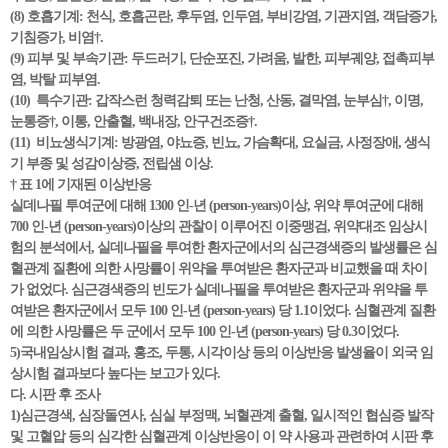
(8) 호흡기계: 천식, 호흡곤란, 후두염, 인두염, 부비강염, 기관지염, 객담증가,
기침증가, 비염†.
(9) 피부 및 부속기관: 두드러기, 단순포진, 가려움, 발한, 피부궤양, 접촉피부
염, 박탈 피부염.
(10) 특수기관: 갑작스런 청력감퇴 또는 난청, 산동, 결막염, 눈부심†, 이명,
눈통증†, 이통, 안출혈, 백내장, 안구건조증†.
(11) 비뇨생식기계: 방광염, 야뇨증, 빈뇨, 가슴확대, 요실금, 사정장애, 생식
기 부종 및 성감이상증, 전립샘 이상.
† 표 1에 기재된 이상반응
실데나필 투여군에 대해 1300 인-년 (person-years)이상, 위약 투여군에 대해
700 인-년 (person-years)이상의 관찰이 이루어진 이중맹검, 위약대조 임상시
험의 분석에서, 실데나필을 투여한 환자군에서의 심근경색증의 발생률은 심
혈관계 질환에 의한 사망률이 위약을 투여받은 환자군과 비교했을 때 차이
가 없었다. 심근경색증의 빈도가 실데나필을 투여받은 환자군과 위약을 투
여받은 환자군에서 모두 100 인-년 (person-years) 당 1.1이었다. 심혈관계 질환
에 의한 사망률은 두 군에서 모두 100 인-년 (person-years) 당 0.3이었다.
5)국내임상시험 결과, 홍조, 두통, 시각이상 등의 이상반응 발생율이 외국 임
상시험 결과보다 높다는 보고가 있다.
다. 시판 후 조사
1)심근경색, 심장돌연사, 심실 부정맥, 뇌혈관계 출혈, 일시적인 협심증 발작
및 고혈압 등의 심각한 심혈관계 이상반응이 이 약 사용과 관련하여 시판 후