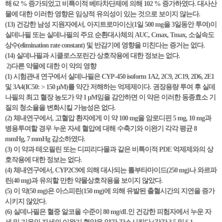
해 62 % 증가되었고 비특이적 베타차단제에 의해 102 % 증가하였다. 대사산
물에 대한 이러한 영향은 임상적 유의성이 있는 것으로 보이지 않는다.
(13) 건강한 남성 지원자에서, 아지트로마이신(1일 500 mg을 3일동안 투여)이
실데나필 또는 실데나필의 주요 순환대사체의 AUC, Cmax, Tmax, 소실속도
상수(elimination rate constant) 및 반감기에 영향을 미친다는 증거는 없다.
(14) 실데나필과 시클로스포린간 상호작용에 대한 정보는 없다.
2)다른 약물에 대한 이 약의 영향
(1) 시험관내 연구에서 실데나필은 CYP-450 isoform 1A2, 2C9, 2C19, 2D6, 2E1
및 3A4(IC50: > 150 μM)를 약간 저해하는 억제제이다. 권장용량 투여 후 실데
나필의 최고 혈장 농도가 약 1 μM임을 감안하면 이 약은 이러한 동종효소 기
질의 청소율을 변화시킬 가능성은 없다.
(2) 체내연구에서, 고혈압 환자에게 이 약 100 mg을 암로디핀 5 mg, 10 mg과
병용투여할 경우 누운 자세 혈압에 대해 수축기와 이완기 각각 평균 8
mmHg, 7 mmHg 감소하였다.
(3) 이 약과 테오필린 또는 디피리다몰과 같은 비특이적 PDE 억제제와의 상
호작용에 대한 정보는 없다.
(4) 체내연구에서, CYP2C9에 의해 대사되는 톨부타마이드(250 mg)나 와르파
린(40 mg)과 유의할 만한 약물상호작용을 보이지 않았다.
(5) 이 약(50 mg)은 아스피린(150 mg)에 의해 유발된 출혈시간의 지연을 증가
시키지 않았다.
(6) 실데나필은 혈중 알코올 수준이 80 mg/dL인 건강한 피험자에서 누운 자