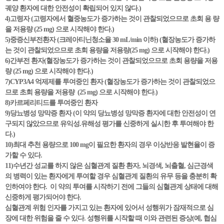
궤양 환자에 대한 안전성이 확립되어 있지 않다.)
4)고령자 (고령자에서 혈중농도가 증가하는 것이 관찰되었으므로 초회 용 량
을 저용량 (25 mg) 으로 시작해야 한다.)
5)중증신부전환자 (크레아티닌청소율 30 mL/min 이하) (혈장농도가 증가하
는 것이 관찰되었으므로 초회 용량을 저용량(25 mg) 으로 시작해야 한다.)
6)간부전 환자(혈장농도가 증가하는 것이 관찰되었으므로 초회 용량을 저용
량 (25 mg) 으로 시작해야 한다.)
7)CYP3A4 억제제를 투여중인 환자 (혈장농도가 증가하는 것이 관찰되었으
므로 초회 용량을 저용량 (25 mg) 으로 시작해야 한다.)
8)카르페리티드를 투여중인 환자
9)당뇨병성 망막증 환자 (이 약의 당뇨병성 망막증 환자에 대한 안전성이 연
구되지 않았으므로 유익성.유해성 평가를 신중하게 실시한 후 투여해야 한
다.)
10)최대 추천 용량으로 100 mg이 필요한 환자의 경우 이상반응 발현율이 증
가할 수 있다.
11)수년간 성교를 하지 않은 심혈관계 질환 환자, 뇌경색, 뇌출혈, 심근경색
의 병력이 있는 환자에게 투여할 경우 심혈관계 질환의 유무 등을 충분히 확
인하여야 한다. 이 약의 투여를 시작하기 전에 그들의 심혈관계 상태에 대해
신중하게 평가되어야 한다.
심혈관계 위험 인자를 가지고 있는 환자에 있어서 성행위가 잠재적으로 심
장에 대한 위험을 줄 수 있다. 성행위를 시작할 때 이와 관련된 증상(예, 협심