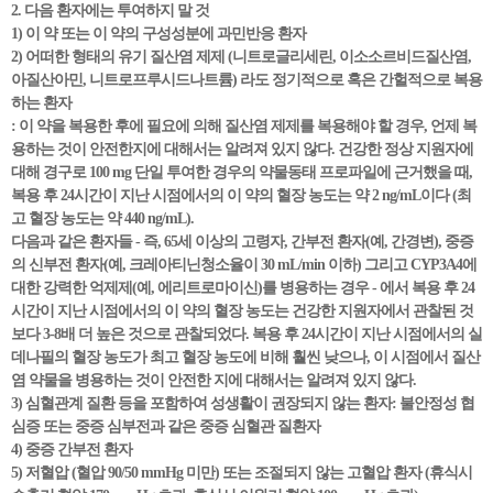
2. 다음 환자에는 투여하지 말 것
1) 이 약 또는 이 약의 구성성분에 과민반응 환자
2) 어떠한 형태의 유기 질산염 제제 (니트로글리세린, 이소소르비드질산염,
아질산아민, 니트로프루시드나트륨) 라도 정기적으로 혹은 간헐적으로 복용
하는 환자
: 이 약을 복용한 후에 필요에 의해 질산염 제제를 복용해야 할 경우, 언제 복
용하는 것이 안전한지에 대해서는 알려져 있지 않다. 건강한 정상 지원자에
대해 경구로 100 mg 단일 투여한 경우의 약물동태 프로파일에 근거했을 때,
복용 후 24시간이 지난 시점에서의 이 약의 혈장 농도는 약 2 ng/mL이다 (최
고 혈장 농도는 약 440 ng/mL).
다음과 같은 환자들 - 즉, 65세 이상의 고령자, 간부전 환자(예, 간경변), 중증
의 신부전 환자(예, 크레아티닌청소율이 30 mL/min 이하) 그리고 CYP3A4에
대한 강력한 억제제(예, 에리트로마이신)를 병용하는 경우 - 에서 복용 후 24
시간이 지난 시점에서의 이 약의 혈장 농도는 건강한 지원자에서 관찰된 것
보다 3-8배 더 높은 것으로 관찰되었다. 복용 후 24시간이 지난 시점에서의 실
데나필의 혈장 농도가 최고 혈장 농도에 비해 훨씬 낮으나, 이 시점에서 질산
염 약물을 병용하는 것이 안전한 지에 대해서는 알려져 있지 않다.
3) 심혈관계 질환 등을 포함하여 성생활이 권장되지 않는 환자: 불안정성 협
심증 또는 중증 심부전과 같은 중증 심혈관 질환자
4) 중증 간부전 환자
5) 저혈압 (혈압 90/50 mmHg 미만) 또는 조절되지 않는 고혈압 환자 (휴식시