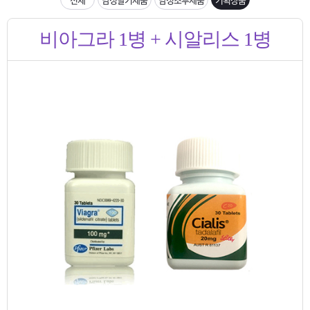
은?
구
꼴
섹
입금확인이 안되는 상황을 대비해 꼭 입금후 고객센터 연락바랍니다.
비아그라 1병 + 시알리스 1병
매
사
스
고
[2026구정 연휴]설 연휴 배송 및 휴무 안내
노
객
마
하
센
이
주
우
터
페
문
이
조
지
회