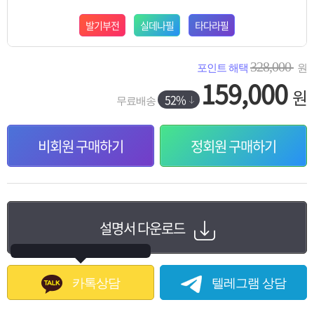
발기부전
실데나필
타다라필
328,000
포인트 해택
원
159,000
원
52%
무료배송
비회원 구매하기
정회원 구매하기
설명서 다운로드
카톡상담
텔레그램 상담