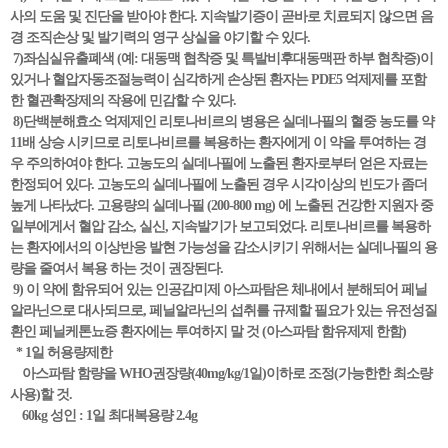
사의 도움 및 진단을 받아야 한다. 지속발기증이 곧바로 치료되지 않으면 음
경 조직손상 및 발기력의 영구 상실을 야기할 수 있다.
7)좌심실유출폐색 (예: 대동맥 협착증 및 특발비후대동맥판 하부 협착증)이
있거나 혈압자동조절능력이 심각하게 손상된 환자는 PDE5 억제제를 포함
한 혈관확장제의 작용에 민감할 수 있다.
8)단백분해효소 억제제인 리토나비르의 병용은 실데나필의 혈중 농도를 약
11배 상승 시키므로 리토나비르를 복용하는 환자에게 이 약을 투여하는 경
우 주의하여야 한다. 고농도의 실데나필에 노출된 환자로부터 얻은 자료는
한정되어 있다. 고농도의 실데나필에 노출된 경우 시각이상의 빈도가 좀더
높게 나타났다. 고용량의 실데나필 (200-800 mg) 에 노출된 건강한 지원자 중
일부에게서 혈압 감소, 실신, 지속발기가 보고되었다. 리토나비르를 복용하
는 환자에서의 이상반응 발현 가능성을 감소시키기 위해서는 실데나필의 용
량을 줄여서 복용 하는 것이 권장된다.
9) 이 약에 함유되어 있는 인공감미제 아스파탐은 체내에서 분해되어 페닐
알라닌으로 대사되므로, 페닐알라닌의 섭취를 규제할 필요가 있는 유전성질
환인 페닐케톤뇨증 환자에는 투여하지 말 것 (아스파탐 함유제제 한함)
* 1일 허용량제한
아스파탐 함량을 WHO권장량(40mg/kg/1일)이하로 조정(가능한한 최소량
사용)할 것.
60kg 성인 : 1일 최대복용량 2.4g