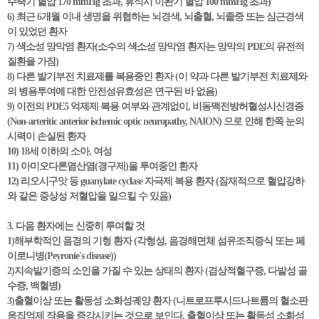
수축기 혈압 170 mmHg 초과, 휴식시 이완기 혈압 100 mmHg 초과)
6) 최근 6개월 이내 생명을 위협하는 뇌경색, 뇌출혈, 뇌졸중 또는 심근경색
이 있었던 환자
7) 색소성 망막염 환자(소수의 색소성 망막염 환자는 망막의 PDE의 유전적
질환을 가짐)
8) 다른 발기부전 치료제를 복용중인 환자 (이 약과 다른 발기부전 치료제와
의 병용투여에 대한 안전성유효성은 연구된 바 없음)
9) 이전의 PDE5 억제제 복용 여부와 관계없이, 비동맥전방허혈성시신경증
(Non-arteritic anterior ischemic optic neuropathy, NAION) 으로 인해 한쪽 눈의
시력이 손실된 환자
10) 18세 이하의 소아, 여성
11) 아미오다론염산염(경구제)을 투여중인 환자
12) 리오시구앗 등 guanylate cyclase 자극제 복용 환자 (잠재적으로 혈압강하
와 같은 증상성 저혈압을 일으킬 수 있음)
3. 다음 환자에는 신중히 투여할 것
1)해부학적인 음경의 기형 환자 (각형성, 음경해면체 섬유조직증식 또는 페
이로니병(Peyronie's disease))
2)지속발기증의 소인을 가질 수 있는 상태의 환자 (겸상적혈구증, 다발성 골
수증, 백혈병)
3)출혈이상 또는 활동성 소화성궤양 환자 (니트로프루시드나트륨의 혈소판
응집억제 작용을 증강시키는 것으로 보인다. 출혈이상 또는 활동성 소화성