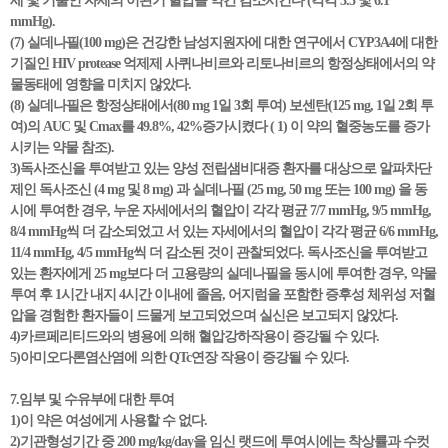
세 및 기울인 자세의 이완기 혈압을 약간 감소시킨다 (각각 3.5 및 6.1
mmHg).
(7) 실데나필(100 mg)은 건강한 남성지원자에 대한 연구에서 CYP3A4에 대한
기질인 HIV protease 억제제 사퀴나비르와 리토나비르의 항정상태에서의 약
물동태에 영향을 미치지 않았다.
(8) 실데나필은 항정상태에서(80 mg 1일 3회 투여) 보센탄(125 mg, 1일 2회 투
여)의 AUC 및 Cmax를 49.8%, 42%증가시켰다 ( 1) 이 약의 혈중농도를 증가
시키는 약물 참조).
3)독사조신을 투여받고 있는 양성 전립샘비대증 환자를 대상으로 알파차단
제인 독사조신 (4 mg 및 8 mg) 과 실데나필 (25 mg, 50 mg 또는 100 mg) 을 동
시에 투여한 경우, 누운 자세에서의 혈압이 각각 평균 7/7 mmHg, 9/5 mmHg,
8/4 mmHg씩 더 감소되었고 서 있는 자세에서의 혈압이 각각 평균 6/6 mmHg,
11/4 mmHg, 4/5 mmHg씩 더 감소된 것이 관찰되었다. 독사조신을 투여받고
있는 환자에게 25 mg보다 더 고용량의 실데나필을 동시에 투여한 경우, 약물
투여 후 1시간 내지 4시간 이내에 졸음, 어지럼을 포함한 증후성 체위성 저혈
압을 경험한 환자들이 드물게 보고되었으며 실신은 보고되지 않았다.
4)카르페리티드와의 병용에 의해 혈압강하작용이 증강될 수 있다.
5)아미오다론염산염에 의한 QTc연장 작용이 증강될 수 있다.
7.임부 및 수유부에 대한 투여
1)이 약은 여성에게 사용할 수 없다.
2)기관형성기간 중 200 mg/kg/day을 임신 랫드에 투여시에는 착상률과 수컷