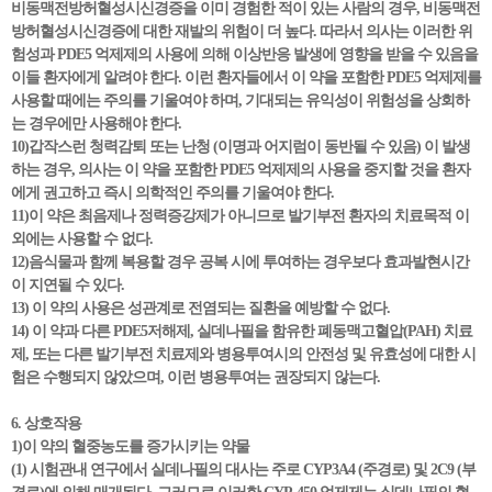
비동맥전방허혈성시신경증을 이미 경험한 적이 있는 사람의 경우, 비동맥전
방허혈성시신경증에 대한 재발의 위험이 더 높다. 따라서 의사는 이러한 위
험성과 PDE5 억제제의 사용에 의해 이상반응 발생에 영향을 받을 수 있음을
이들 환자에게 알려야 한다. 이런 환자들에서 이 약을 포함한 PDE5 억제제를
사용할 때에는 주의를 기울여야 하며, 기대되는 유익성이 위험성을 상회하
는 경우에만 사용해야 한다.
10)갑작스런 청력감퇴 또는 난청 (이명과 어지럼이 동반될 수 있음) 이 발생
하는 경우, 의사는 이 약을 포함한 PDE5 억제제의 사용을 중지할 것을 환자
에게 권고하고 즉시 의학적인 주의를 기울여야 한다.
11)이 약은 최음제나 정력증강제가 아니므로 발기부전 환자의 치료목적 이
외에는 사용할 수 없다.
12)음식물과 함께 복용할 경우 공복 시에 투여하는 경우보다 효과발현시간
이 지연될 수 있다.
13) 이 약의 사용은 성관계로 전염되는 질환을 예방할 수 없다.
14) 이 약과 다른 PDE5저해제, 실데나필을 함유한 폐동맥고혈압(PAH) 치료
제, 또는 다른 발기부전 치료제와 병용투여시의 안전성 및 유효성에 대한 시
험은 수행되지 않았으며, 이런 병용투여는 권장되지 않는다.
6. 상호작용
1)이 약의 혈중농도를 증가시키는 약물
(1) 시험관내 연구에서 실데나필의 대사는 주로 CYP3A4 (주경로) 및 2C9 (부