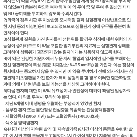
의사는 이 약을 처방하기 전에 환자가 질산염 제제 및 NO 공여제를 투여하
지 않았는지 충분히 확인하여야 하며 이 약 투여 중 및 투여 후 질산염 제제
및 NO 공여제를 투여하지 않도록 주의시킨다.
2)외국의 경우 시판 후 이상반응 모니터링 결과 심혈관계 이상반응으로 인
한 사망 등의 이상반응이 보고되었으므로 심혈관계 장애 유무를 충분히 확
인하여야 한다.
3)심혈관계 질환을 가진 환자들이 성행위를 할 경우 심장에 대한 위험의 가
능성이 증가하므로 이 약을 포함한 발기부전의 치료제는 심혈관계 상태를
고려하여 성행위가 권장되지 않는 환자에게는 사용하지 않도록 한다.
4)이 약은 건강한 지원자에서 누운 자세 혈압의 일시적인 감소를 초래하는
전신 혈관확장의 특성 (평균 최대감소: 8.4/5.5 mmHg) 을 가진다. 이는 정상의
환자에서는 중요하지 않을 수 있지만 이 약을 투여하기 전에 의사·약사는 심
혈관계 기초질환을 가진 환자가 특히 성행위를 할 경우 이러한 혈관확장효
과에 의해 이상반응을 보일 가능성을 세심히 고려하여야 한다.
5)다음 환자에 대한 이 약의 유효성이나 안전성에 대하여 확립된 임상자료
는 없다. 이 약을 투여시 주의해야 한다
- 지난 6개월 이내 생명을 위협하는 부정맥이 있었던 환자
- 심부전 환자 또는 불안정성 협심증을 유발하는 관상동맥질환자
- 저혈압환자 (90/50 미만) 또는 고혈압환자 (170/100 초과)
- 색소성 망막염환자
6)4시간 이상의 지속된 발기 및 지속발기증 (6시간 이상의 통증을 수반한 발
기) 이 시판 후에 드물게 보고되었다. 4시간 이상 발기가 지속될 경우 즉시 의