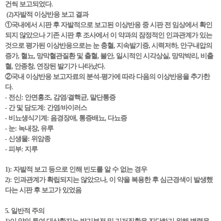
건씩 보고되었다.
(2)자발적 이상반응 보고 결과
①국내에서 시판 후 자발적으로 보고된 이상반응 중 시판 전 임상에서 확인
되지 않았으나 기존 시판 후 조사에서 이 약과의 잠정적인 인과관계가 있는
것으로 평가된 이상반응으로는 눈 충혈, 지속발기증, 시력저하, 안구내압의
증가, 혈뇨, 망막혈관질환 및 출혈, 불안, 일시적인 시각상실, 망막박리, 비출
혈, 안종창, 연장된 발기가 나타났다.
②국내 이상반응 보고자료의 분석-평가에 따라 다음의 이상반응을 추가한
다.
- 전신: 안면홍조, 감염/결핵균, 말단통증
- 간 및 담도계: 간염/바이러스
- 비뇨생식기계: 음경장애, 통증배뇨, 다뇨증
- 눈: 녹내장, 유루
- 신생물: 위암종
- 피부: 지루
1): 자발적 보고 등으로 인해 빈도를 알 수 없는 경우
2): 인과관계가 확립되지는 않았으나, 이 약을 복용한 후 심근경색이 발생했
다는 시판 후 보고가 있었음
5. 일반적 주의