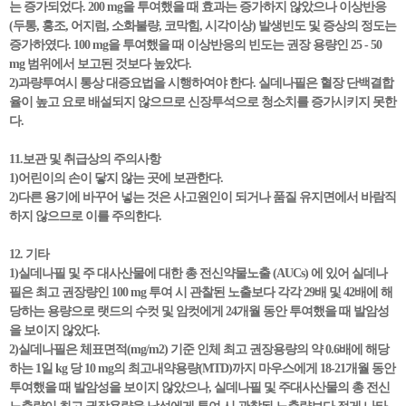
는 증가되었다. 200 mg을 투여했을 때 효과는 증가하지 않았으나 이상반응
(두통, 홍조, 어지럼, 소화불량, 코막힘, 시각이상) 발생빈도 및 증상의 정도는
증가하였다. 100 mg을 투여했을 때 이상반응의 빈도는 권장 용량인 25 - 50
mg 범위에서 보고된 것보다 높았다.
2)과량투여시 통상 대증요법을 시행하여야 한다. 실데나필은 혈장 단백결합
율이 높고 요로 배설되지 않으므로 신장투석으로 청소치를 증가시키지 못한
다.
11.보관 및 취급상의 주의사항
1)어린이의 손이 닿지 않는 곳에 보관한다.
2)다른 용기에 바꾸어 넣는 것은 사고원인이 되거나 품질 유지면에서 바람직
하지 않으므로 이를 주의한다.
12. 기타
1)실데나필 및 주 대사산물에 대한 총 전신약물노출 (AUCs) 에 있어 실데나
필은 최고 권장량인 100 mg 투여 시 관찰된 노출보다 각각 29배 및 42배에 해
당하는 용량으로 랫드의 수컷 및 암컷에게 24개월 동안 투여했을 때 발암성
을 보이지 않았다.
2)실데나필은 체표면적(mg/m2) 기준 인체 최고 권장용량의 약 0.6배에 해당
하는 1일 kg 당 10 mg의 최고내약용량(MTD)까지 마우스에게 18-21개월 동안
투여했을 때 발암성을 보이지 않았으나, 실데나필 및 주대사산물의 총 전신