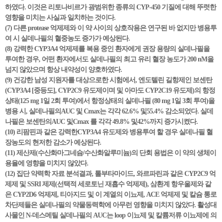
하였다. 이것은 리토나비르가 광범위한 종류의 CYP-450 기질에 대해 뚜렷한
영향을 미치는 사실과 일치하는 것이다.
(7) 다른 protease 억제제와 이 약 사이의 상호작용은 연구된 바 없지만 병용투
여 시 실데나필의 혈중농도 증가가 예상된다.
(8) 강력한 CYP3A4 억제제를 복용 중인 환자에게 권장 용량의 실데나필을
투여한 경우, 어떤 환자에서도 실데나필의 최고 유리 혈장 농도가 200 nM을
넘지 않았으며 항상 내약성이 양호하였다.
(9) 건강한 남성 지원자를 대상으로한 시험에서, 엔도텔린 길항제인 보센탄
(CYP3A4 [중등도], CYP2C9 유도제이며 및 아마도 CYP2C19 유도제)의 항정
상태(125 mg 1일 2회 투여)에서 항정상태의 실데나필 (80 mg 1일 3회 투여)을
병용 시, 실데나필의AUC 및 Cmax는 각각 62.6% 및55.4% 감소되었다. 실데
나필은 보센탄의AUC 및Cmax 를 각각 49.8% 및42%까지 증가시켰다.
(10) 리팜핀과 같은 강력한CYP3A4 유도제와 병용투여 할 경우 실데나필 혈
장농도의 현저한 감소가 예상된다.
(11) 제산제(수산화마그네슘/수산화알루미늄)의 단회 용법은 이 약의 생체이
용율에 영향을 미치지 않았다.
(12) 집단 약력학 자료 분석결과, 톨부타마이드, 와르파린과 같은 CYP2C9 억
제제 및 SSRI 제제(선택적 세로토닌 재흡수 억제제), 삼환계 항우울제와 같
은 CYP2D6 억제제, 티아지드 및 이 계열의 이뇨제, ACE 억제제 및 칼슘 통로
차단제들은 실데나필의 약물동력학에 아무런 영향을 미치지 않았다. 활성대
사물인 N-데스메틸 실데나필의 AUC는 loop 이뇨제 및 칼륨저류 이뇨제에 의