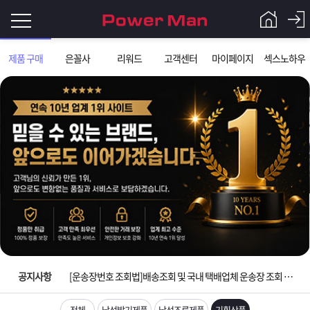
로
제품 구매
은꼴사
리워드
고객센터
마이페이지
섹스노하우
그
로
그
인
인
회
이
원
가
필
입
Q&A
입금확인이 안되는 상황을 대비해 꼭 입금후 고객센터 연락바랍니다.
요
파
[2026구정 연휴]설 연휴 배송 및 휴무 안내
합
워
제
[운송장번호 조회법]배송조회 및 국내 택배업체 운송장 조회 하는법
니
맨
품
은
다.
공지사항
[ios앱 오픈]아이폰 고객 앱설치 가능합니다.
[무인택배함 이용 안내] 집 밖에 주소로 택배 받기
전체
남성발기제품
남성조루제품
기획상품