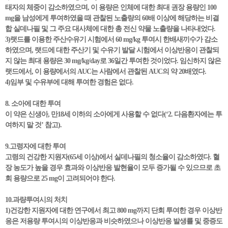
태자의 체중이 감소하였으며, 이 용량은 인체에 대한 최대 권장 용량인 100
mg을 남성에게 투여하였을 때 관찰된 노출량의 60배 이상에 해당하는 비결
합 실데나필 및 그 주요 대사체에 대한 총 전신 약물 노출량을 나타내었다.
3)랫드를 이용한 주산수유기 시험에서 60 mg/kg 투여시 한배새끼수가 감소
하였으며, 랫드에 대한 주산기 및 수유기 발달 시험에서 이상반응이 관찰되
지 않는 최대 용량은 30 mg/kg/day로 36일간 투여한 것이었다. 임신하지 않은
랫드에서, 이 용량에서의 AUC는 사람에서 관찰된 AUC의 약 20배였다.
4)임부 및 수유부에 대해 투여한 경험은 없다.
8. 소아에 대한 투여
이 약은 신생아, 만18세 이하의 소아에게 사용할 수 없다(‘2. 다음환자에는 투
여하지 말 것’ 참고).
9.고령자에 대한 투여
고령의 건강한 지원자(65세 이상)에서 실데나필의 청소율이 감소하였다. 혈
장 농도가 높을 경우 효과와 이상반응 발현율이 모두 증가될 수 있으므로 초
회 용량으로 25 mg이 고려되어야 한다.
10.과량투여시의 처치
1)건강한 지원자에 대한 연구에서 최고 800 mg까지 단회 투여한 경우 이상반
응은 저용량 투여시의 이상반응과 비슷하였으나 이상반응 발생률 및 중증도