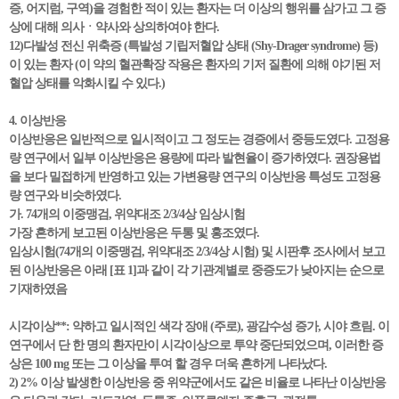
증, 어지럼, 구역)을 경험한 적이 있는 환자는 더 이상의 행위를 삼가고 그 증
상에 대해 의사ㆍ약사와 상의하여야 한다.
12)다발성 전신 위축증 (특발성 기립저혈압 상태 (Shy-Drager syndrome) 등)
이 있는 환자 (이 약의 혈관확장 작용은 환자의 기저 질환에 의해 야기된 저
혈압 상태를 악화시킬 수 있다.)
4. 이상반응
이상반응은 일반적으로 일시적이고 그 정도는 경증에서 중등도였다. 고정용
량 연구에서 일부 이상반응은 용량에 따라 발현율이 증가하였다. 권장용법
을 보다 밀접하게 반영하고 있는 가변용량 연구의 이상반응 특성도 고정용
량 연구와 비슷하였다.
가. 74개의 이중맹검, 위약대조 2/3/4상 임상시험
가장 흔하게 보고된 이상반응은 두통 및 홍조였다.
임상시험(74개의 이중맹검, 위약대조 2/3/4상 시험) 및 시판후 조사에서 보고
된 이상반응은 아래 [표 1]과 같이 각 기관계별로 중증도가 낮아지는 순으로
기재하였음
시각이상**: 약하고 일시적인 색각 장애 (주로), 광감수성 증가, 시야 흐림. 이
연구에서 단 한 명의 환자만이 시각이상으로 투약 중단되었으며, 이러한 증
상은 100 mg 또는 그 이상을 투여 할 경우 더욱 흔하게 나타났다.
2) 2% 이상 발생한 이상반응 중 위약군에서도 같은 비율로 나타난 이상반응