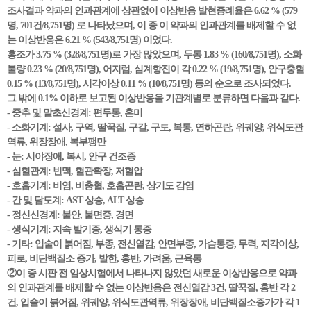
조사결과 약과의 인과관계에 상관없이 이상반응 발현증례율은 6.62 % (579
명, 701건/8,751명) 로 나타났으며, 이 중 이 약과의 인과관계를 배제할 수 없
는 이상반응은 6.21 % (543/8,751명) 이었다.
홍조가 3.75 % (328/8,751명)로 가장 많았으며, 두통 1.83 % (160/8,751명), 소화
불량 0.23 % (20/8,751명), 어지럼, 심계항진이 각 0.22 % (19/8,751명), 안구충혈
0.15 % (13/8,751명), 시각이상 0.11 % (10/8,751명) 등의 순으로 조사되었다.
그 밖에 0.1% 이하로 보고된 이상반응을 기관계별로 분류하면 다음과 같다.
- 중추 및 말초신경계: 편두통, 혼미
- 소화기계: 설사, 구역, 딸꾹질, 구갈, 구토, 복통, 연하곤란, 위궤양, 위식도관
역류, 위장장애, 복부팽만
- 눈: 시야장애, 복시, 안구 건조증
- 심혈관계: 빈맥, 혈관확장, 저혈압
- 호흡기계: 비염, 비충혈, 호흡곤란, 상기도 감염
- 간 및 담도계: AST 상승, ALT 상승
- 정신신경계: 불안, 불면증, 경면
- 생식기계: 지속 발기증, 생식기 통증
- 기타: 입술이 붉어짐, 부종, 전신열감, 안면부종, 가슴통증, 무력, 지각이상,
피로, 비단백질소 증가, 발한, 홍반, 가려움, 근육통
②이 중 시판 전 임상시험에서 나타나지 않았던 새로운 이상반응으로 약과
의 인과관계를 배제할 수 없는 이상반응은 전신열감 3건, 딸꾹질, 홍반 각 2
건, 입술이 붉어짐, 위궤양, 위식도관역류, 위장장애, 비단백질소증가가 각 1