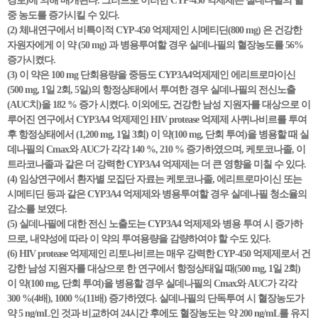
경로)에 의해 매개된다. 그러므로 이러한 CYP-450 억제제는 실데나필의 혈
중 농도를 증가시킬 수 있다.
(2) 체내연구에서 비특이적 CYP-450 억제제인 시메티딘(800 mg) 은 건강한
자원자에게 이 약 (50 mg) 과 병용투여할 경우 실데나필의 혈장농도를 56%
증가시켰다.
(3) 이 약은 100 mg 단회용량을 중등도 CYP3A4억제제인 에리트로마이신
(500 mg, 1일 2회, 5일)의 항정상태에서 투여한 경우 실데나필의 전신노출
(AUC치)을 182 % 증가 시켰다. 이외에도, 건강한 남성 지원자를 대상으로 이
루어진 연구에서 CYP3A4 억제제인 HIV protease 억제제 사퀴나비르를 투여
후 항정상태에서 (1,200 mg, 1일 3회) 이 약(100 mg, 단회 투여)을 병용할 때 실
데나필의 Cmax와 AUC가 각각 140 %, 210 % 증가하였으며, 케토코나졸, 이
트라코나졸과 같은 더 강력한 CYP3A4 억제제는 더 큰 영향을 미칠 수 있다.
(4) 임상연구에서 환자별 모집단 자료는 케토코나졸, 에리트로마이신 또는
시메티딘 등과 같은 CYP3A4 억제제와 병용투여할 경우 실데나필 청소율의
감소를 보였다.
(5) 실데나필에 대한 전신 노출도는 CYP3A4 억제제와 병용 투여 시 증가하
므로, 내약성에 따라 이 약의 투여용량을 감량하여야 할 수도 있다.
(6) HIV protease 억제제인 리토나비르는 매우 강력한 CYP-450 억제제로서 건
강한 남성 지원자를 대상으로 한 연구에서 항정상태일 때(500 mg, 1일 2회)
이 약(100 mg, 단회 투여)을 병용할 경우 실데나필의 Cmax와 AUC가 각각
300 %(4배), 1000 %(11배) 증가하였다. 실데나필의 단독투여 시 혈장농도가
약 5 ng/mL인 것과 비교하여 24시간 후에도 혈장농도는 약 200 ng/mL를 유지