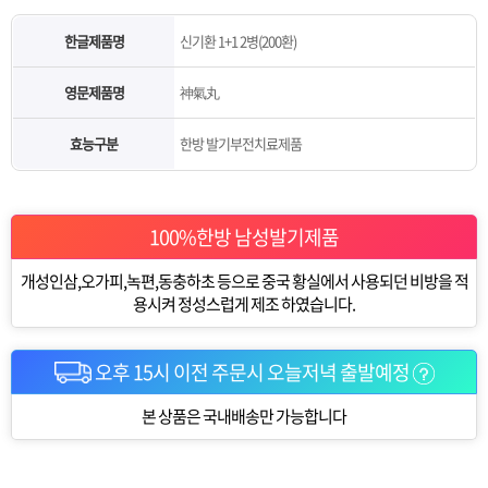
한글제품명
신기환 1+1 2병(200환)
영문제품명
神氣丸
효능구분
한방 발기부전치료제품
100%한방 남성발기제품
개성인삼,오가피,녹편,동충하초 등으로 중국 황실에서 사용되던 비방을 적
용시켜 정성스럽게 제조 하였습니다.
오후 15시 이전 주문시 오늘저녁 출발예정
본 상품은 국내배송만 가능합니다