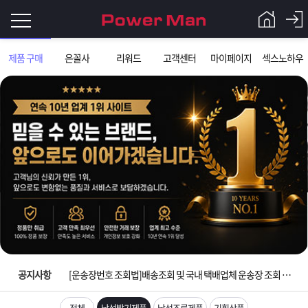
로
제품 구매
은꼴사
리워드
고객센터
마이페이지
섹스노하우
그
로
그
인
인
회
이
원
가
필
입
Q&A
입금확인이 안되는 상황을 대비해 꼭 입금후 고객센터 연락바랍니다.
요
파
[2026구정 연휴]설 연휴 배송 및 휴무 안내
합
워
제
[운송장번호 조회법]배송조회 및 국내 택배업체 운송장 조회 하는법
니
맨
품
은
다.
공지사항
[ios앱 오픈]아이폰 고객 앱설치 가능합니다.
[무인택배함 이용 안내] 집 밖에 주소로 택배 받기
전체
남성발기제품
남성조루제품
기획상품