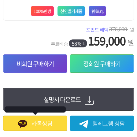
100%한방
천연발기제품
神氣丸
376,000
포인트 해택
원
159,000
원
58%
무료배송
비회원 구매하기
정회원 구매하기
설명서 다운로드
카톡상담
텔레그램 상담