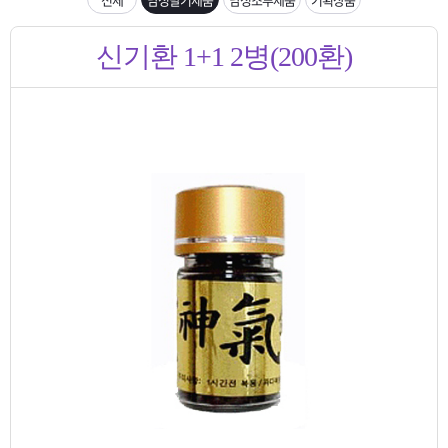
은?
구
꼴
섹
입금확인이 안되는 상황을 대비해 꼭 입금후 고객센터 연락바랍니다.
신기환 1+1 2병(200환)
매
사
스
고
[2026구정 연휴]설 연휴 배송 및 휴무 안내
노
객
마
하
센
이
주
우
터
페
문
이
조
지
회