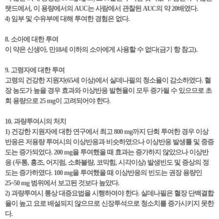
랫드에서, 이 용량에서의 AUC는 사람에서 관찰된 AUC의 약 20배였다.
4) 임부 및 수유부에 대해 투여한 경험은 없다.
8. 소아에 대한 투여
이 약은 신생아, 만18세 이하의 소아에게 사용할 수 없다(금기 항 참고).
9. 고령자에 대한 투여
고령의 건강한 지원자(65세 이상)에서 실데나필의 청소율이 감소하였다. 혈
장 농도가 높을 경우 효과와 이상반응 발현율이 모두 증가될 수 있으므로 초
회 용량으로 25 mg이 고려되어야 한다.
10. 과량투여시의 처치
1) 건강한 지원자에 대한 연구에서 최고 800 mg까지 단회 투여한 경우 이상
반응은 저용량 투여시의 이상반응과 비슷하였으나 이상반응 발생률 및 중증
도는 증가되었다. 200 mg을 투여했을 때 효과는 증가하지 않았으나 이상반
응 (두통, 홍조, 어지럼, 소화불량, 코막힘, 시각이상) 발생빈도 및 증상의 정
도는 증가하였다. 100 mg을 투여했을 때 이상반응의 빈도는 권장 용량인
25~50 mg 범위에서 보고된 것보다 높았다.
2) 과량투여시 통상 대증요법을 시행하여야 한다. 실데나필은 혈장 단백결합
율이 높고 요로 배설되지 않으므로 신장투석으로 청소치를 증가시키지 못한
다.