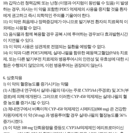
10) 갑작스런 청력감퇴 또는 난청 (이명과 어지럼이 동반될 수 있음) 이 발생
하는 경우, 의사는 이 약을 포함한 PDE5 억제제의 사용을 중지할 것을 환자
에게 권고하고 즉시 의학적인 주의를 기울여야 한다.
11) 이 약은 최음제나 정력증강제가 아니므로 발기부전 환자의 치료목적 이
외에는 사용할 수 없다.
12) 음식물과 함께 복용할 경우 공복 시에 투여하는 경우보다 효과발현시간
이 지연될 수 있다.
13) 이 약의 사용은 성관계로 전염되는 질환을 예방할 수 없다.
14) 이 약과 다른 PDE5저해제, 실데나필을 함유한 폐동맥고혈압(PAH) 치료
제, 또는 다른 발기부전 치료제와 병용투여시의 안전성 및 유효성에 대한 시
험은 수행되지 않았으며, 이런 병용투여는 권장되지 않는다.
6. 상호작용
1) 이 약의 혈중농도를 증가시키는 약물
(1) 시험관내 연구에서 실데나필의 대사는 주로 CYP3A4 (주경로) 및 2C9 (부
경로)에 의해 매개된다. 그러므로 이러한 CYP-450 억제제는 실데나필의 혈
중 농도를 증가시킬 수 있다.
(2) 체내연구에서 비특이적 CYP-450 억제제인 시메티딘(800 mg) 은 건강한
자원자에게 이 약 (50 mg) 과 병용투여할 경우 실데나필의 혈장농도를 56%
증가시켰다.
(3) 이 약은 100 mg 단회용량을 중등도 CYP3A4억제제인 에리트로마이신