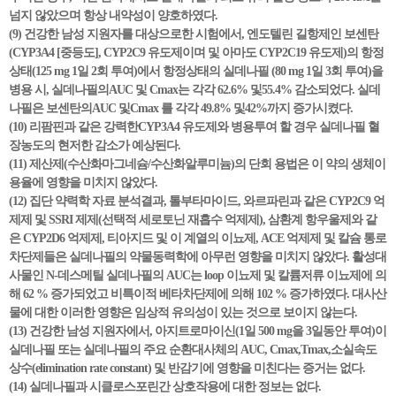
넘지 않았으며 항상 내약성이 양호하였다.
(9) 건강한 남성 지원자를 대상으로한 시험에서, 엔도텔린 길항제인 보센탄
(CYP3A4 [중등도], CYP2C9 유도제이며 및 아마도 CYP2C19 유도제)의 항정
상태(125 mg 1일 2회 투여)에서 항정상태의 실데나필 (80 mg 1일 3회 투여)을
병용 시, 실데나필의AUC 및 Cmax는 각각 62.6% 및55.4% 감소되었다. 실데
나필은 보센탄의AUC 및Cmax 를 각각 49.8% 및42%까지 증가시켰다.
(10) 리팜핀과 같은 강력한CYP3A4 유도제와 병용투여 할 경우 실데나필 혈
장농도의 현저한 감소가 예상된다.
(11) 제산제(수산화마그네슘/수산화알루미늄)의 단회 용법은 이 약의 생체이
용율에 영향을 미치지 않았다.
(12) 집단 약력학 자료 분석결과, 톨부타마이드, 와르파린과 같은 CYP2C9 억
제제 및 SSRI 제제(선택적 세로토닌 재흡수 억제제), 삼환계 항우울제와 같
은 CYP2D6 억제제, 티아지드 및 이 계열의 이뇨제, ACE 억제제 및 칼슘 통로
차단제들은 실데나필의 약물동력학에 아무런 영향을 미치지 않았다. 활성대
사물인 N-데스메틸 실데나필의 AUC는 loop 이뇨제 및 칼륨저류 이뇨제에 의
해 62 % 증가되었고 비특이적 베타차단제에 의해 102 % 증가하였다. 대사산
물에 대한 이러한 영향은 임상적 유의성이 있는 것으로 보이지 않는다.
(13) 건강한 남성 지원자에서, 아지트로마이신(1일 500 mg을 3일동안 투여)이
실데나필 또는 실데나필의 주요 순환대사체의 AUC, Cmax,Tmax,소실속도
상수(elimination rate constant) 및 반감기에 영향을 미친다는 증거는 없다.
(14) 실데나필과 시클로스포린간 상호작용에 대한 정보는 없다.