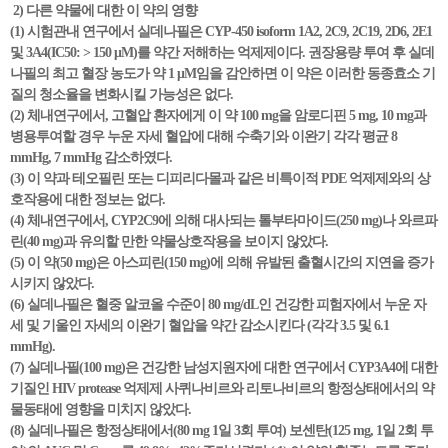
2) 다른 약물에 대한 이 약의 영향
(1) 시험관내 연구에서 실데나필은 CYP-450 isoform 1A2, 2C9, 2C19, 2D6, 2E1
및 3A4(IC50: > 150 μM)를 약간 저해하는 억제제이다. 권장용량 투여 후 실데
나필의 최고 혈장 농도가 약 1 μM임을 감안하면 이 약은 이러한 동종효소 기
질의 청소율을 변화시킬 가능성은 없다.
(2) 체내연구에서, 고혈압 환자에게 이 약 100 mg을 암로디핀 5 mg, 10 mg과
병용투여할 경우 누운 자세 혈압에 대해 수축기와 이완기 각각 평균 8
mmHg, 7 mmHg 감소하였다.
(3) 이 약과 테오필린 또는 디피리다몰과 같은 비특이적 PDE 억제제와의 상
호작용에 대한 정보는 없다.
(4) 체내연구에서, CYP2C9에 의해 대사되는 톨부타마이드(250 mg)나 와르파
린(40 mg)과 유의할 만한 약물상호작용을 보이지 않았다.
(5) 이 약(50 mg)은 아스피린(150 mg)에 의해 유발된 출혈시간의 지연을 증가
시키지 않았다.
(6) 실데나필은 혈중 알코올 수준이 80 mg/dL인 건강한 피험자에서 누운 자
세 및 기울인 자세의 이완기 혈압을 약간 감소시킨다 (각각 3.5 및 6.1
mmHg).
(7) 실데나필(100 mg)은 건강한 남성지원자에 대한 연구에서 CYP3A4에 대한
기질인 HIV protease 억제제 사퀴나비르와 리토나비르의 항정상태에서의 약
물동태에 영향을 미치지 않았다.
(8) 실데나필은 항정상태에서(80 mg 1일 3회 투여) 보센탄(125 mg, 1일 2회 투