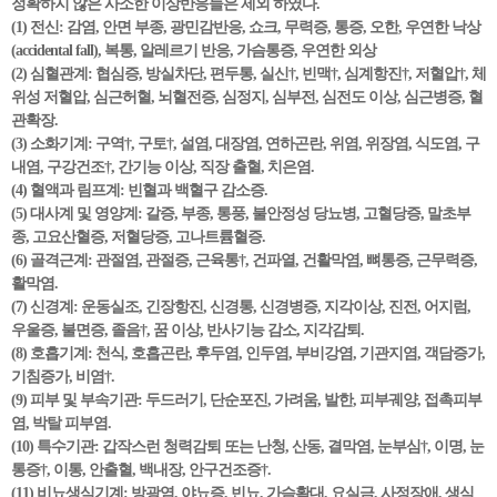
정확하지 않은 사소한 이상반응들은 제외 하였다.
(1) 전신: 감염, 안면 부종, 광민감반응, 쇼크, 무력증, 통증, 오한, 우연한 낙상
(accidental fall), 복통, 알레르기 반응, 가슴통증, 우연한 외상
(2) 심혈관계: 협심증, 방실차단, 편두통, 실신†, 빈맥†, 심계항진†, 저혈압†, 체
위성 저혈압, 심근허혈, 뇌혈전증, 심정지, 심부전, 심전도 이상, 심근병증, 혈
관확장.
(3) 소화기계: 구역†, 구토†, 설염, 대장염, 연하곤란, 위염, 위장염, 식도염, 구
내염, 구강건조†, 간기능 이상, 직장 출혈, 치은염.
(4) 혈액과 림프계: 빈혈과 백혈구 감소증.
(5) 대사계 및 영양계: 갈증, 부종, 통풍, 불안정성 당뇨병, 고혈당증, 말초부
종, 고요산혈증, 저혈당증, 고나트륨혈증.
(6) 골격근계: 관절염, 관절증, 근육통†, 건파열, 건활막염, 뼈통증, 근무력증,
활막염.
(7) 신경계: 운동실조, 긴장항진, 신경통, 신경병증, 지각이상, 진전, 어지럼,
우울증, 불면증, 졸음†, 꿈 이상, 반사기능 감소, 지각감퇴.
(8) 호흡기계: 천식, 호흡곤란, 후두염, 인두염, 부비강염, 기관지염, 객담증가,
기침증가, 비염†.
(9) 피부 및 부속기관: 두드러기, 단순포진, 가려움, 발한, 피부궤양, 접촉피부
염, 박탈 피부염.
(10) 특수기관: 갑작스런 청력감퇴 또는 난청, 산동, 결막염, 눈부심†, 이명, 눈
통증†, 이통, 안출혈, 백내장, 안구건조증†.
(11) 비뇨생식기계: 방광염, 야뇨증, 빈뇨, 가슴확대, 요실금, 사정장애, 생식