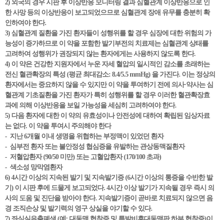
2) 외국의 경우 시판 후 이상반응 모니터링 결과 심혈관계 이상반응으로 인
한 사망 등의 이상반응이 보고되었으므로 심혈관계 장애 유무를 충분히 확
인하여야 한다.
3) 심혈관계 질환을 가진 환자들이 성행위를 할 경우 심장에 대한 위험의 가
능성이 증가하므로 이 약을 포함한 발기부전의 치료제는 심혈관계 상태를
고려하여 성행위가 권장되지 않는 환자에게는 사용하지 않도록 한다.
4) 이 약은 건강한 지원자에서 누운 자세 혈압의 일시적인 감소를 초래하는
전신 혈관확장의 특성 (평균 최대감소: 8.4/5.5 mmHg) 을 가진다. 이는 정상의
환자에서는 중요하지 않을 수 있지만 이 약을 투여하기 전에 의사·약사는 심
혈관계 기초질환을 가진 환자가 특히 성행위를 할 경우 이러한 혈관확장효
과에 의해 이상반응을 보일 가능성을 세심히 고려하여야 한다.
5) 다음 환자에 대한 이 약의 유효성이나 안전성에 대하여 확립된 임상자료
는 없다. 이 약을 투여시 주의해야 한다
- 지난 6개월 이내 생명을 위협하는 부정맥이 있었던 환자
- 심부전 환자 또는 불안정성 협심증을 유발하는 관상동맥질환자
- 저혈압환자 (90/50 미만) 또는 고혈압환자 (170/100 초과)
- 색소성 망막염환자
6) 4시간 이상의 지속된 발기 및 지속발기증 (6시간 이상의 통증을 수반한 발
기) 이 시판 후에 드물게 보고되었다. 4시간 이상 발기가 지속될 경우 즉시 의
사의 도움 및 진단을 받아야 한다. 지속발기증이 곧바로 치료되지 않으면 음
경 조직손상 및 발기력의 영구 상실을 야기할 수 있다.
7) 좌심실유출폐색 (예: 대동맥 협착증 및 특발비후대동맥판 하부 협착증)이