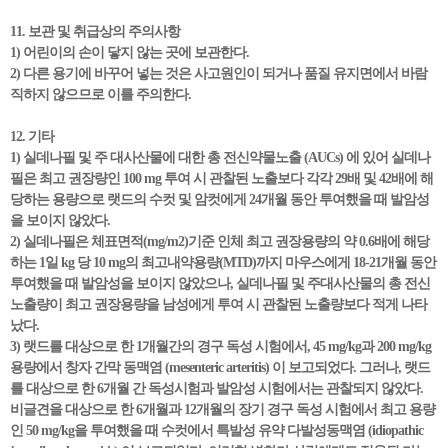
11. 보관 및 취급상의 주의사항
1) 어린이의 손이 닿지 않는 곳에 보관한다.
2) 다른 용기에 바꾸어 넣는 것은 사고원인이 되거나 품질 유지면에서 바람
직하지 않으므로 이를 주의한다.
12. 기타
1) 실데나필 및 주 대사산물에 대한 총 전신약물노출 (AUCs) 에 있어 실데나
필은 최고 권장량인 100 mg 투여 시 관찰된 노출보다 각각 29배 및 42배에 해
당하는 용량으로 랫드의 수컷 및 암컷에게 24개월 동안 투여했을 때 발암성
을 보이지 않았다.
2) 실데나필은 체표면적(mg/m2)기준 인체 최고 권장용량의 약 0.6배에 해당
하는 1일 kg 당 10 mg의 최고내약용량(MTD)까지 마우스에게 18-21개월 동안
투여했을 때 발암성을 보이지 않았으나, 실데나필 및 주대사산물의 총 전신
노출량이 최고 권장용량을 남성에게 투여 시 관찰된 노출량보다 적게 나타
났다.
3) 랫드를 대상으로 한 1개월간의 경구 독성 시험에서, 45 mg/kg과 200 mg/kg
용량에서 창자 간막 동맥염 (mesenteric arteritis) 이 보고되었다. 그러나, 랫드
를 대상으로 한 6개월 간 독성시험과 발암성 시험에서는 관찰되지 않았다.
비글견을 대상으로 한 6개월과 12개월의 장기 경구 독성 시험에서 최고 용량
인 50 mg/kg을 투여했을 때 수컷에서 특발성 유약 다발성동맥염 (idiopathic