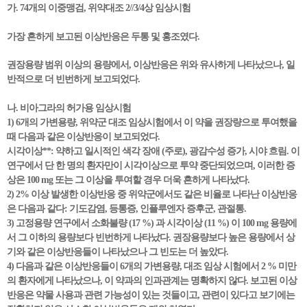
가. 74개의 이중맹검, 위약대조 2//3/4상 임상시험
가장 흔하게 보고된 이상반응은 두통 및 홍조였다.
권장용량 범위 이상의 용량에서, 이상반응은 위와 유사하게 나타났으나, 일
반적으로 더 빈번하게 보고되었다.
나. 비아그라의 허가용 임상시험
1) 6개의 가변용량, 위약군 대조 임상시험에서 이 약을 권장량으로 투여했을
때 다음과 같은 이상반응이 보고되었다.
시각이상**: 약하고 일시적인 색각 장애 (주로), 광감수성 증가, 시야 흐림. 이
연구에서 단 한 명의 환자만이 시각이상으로 투약 중단되었으며, 이러한 증
상은 100 mg 또는 그 이상을 투여할 경우 더욱 흔하게 나타났다.
2) 2% 이상 발생한 이상반응 중 위약군에서도 같은 비율로 나타난 이상반응
은 다음과 같다: 기도감염, 등통증, 인플루엔자 증후군, 관절통.
3) 고정용량 연구에서 소화불량 (17 %) 과 시각이상 (11 %) 이 100 mg 용량에
서 그 이하의 용량보다 빈번하게 나타났다. 권장용량보다 높은 용량에서 상
기와 같은 이상반응들이 나타났으나 그 빈도는 더 높았다.
4) 다음과 같은 이상반응들이 6개의 가변용량, 대조 임상 시험에서 2 % 미만
의 환자에게 나타났으나, 이 약과의 인과관계는 명확하지 않다. 보고된 이상
반응은 약물 사용과 관련 가능성이 있는 것들이고, 관련이 있다고 보기에는