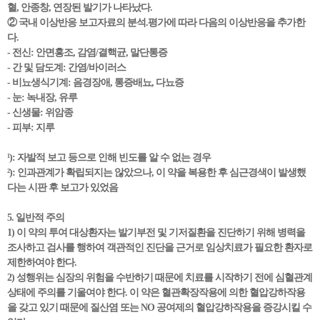
혈, 안종창, 연장된 발기가 나타났다.
② 국내 이상반응 보고자료의 분석.평가에 따라 다음의 이상반응을 추가한
다.
- 전신: 안면홍조, 감염/결핵균, 말단통증
- 간 및 담도계: 간염/바이러스
- 비뇨생식기계: 음경장애, 통증배뇨, 다뇨증
- 눈: 녹내장, 유루
- 신생물: 위암종
- 피부: 지루
¹): 자발적 보고 등으로 인해 빈도를 알 수 없는 경우
²): 인과관계가 확립되지는 않았으나, 이 약을 복용한 후 심근경색이 발생했
다는 시판 후 보고가 있었음
5. 일반적 주의
1) 이 약의 투여 대상환자는 발기부전 및 기저질환을 진단하기 위해 병력을
조사하고 검사를 행하여 객관적인 진단을 근거로 임상치료가 필요한 환자로
제한하여야 한다.
2) 성행위는 심장의 위험을 수반하기 때문에 치료를 시작하기 전에 심혈관계
상태에 주의를 기울여야 한다. 이 약은 혈관확장작용에 의한 혈압강하작용
을 갖고 있기 때문에 질산염 또는 NO 공여제의 혈압강하작용을 증강시킬 수