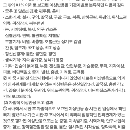
그 밖에 0.1% 이하로 보고된 이상반응을 기관계별로 분류하면 다음과 같다.
- 중추 및 말초신경계: 편두통, 혼미
- 소화기계: 설사, 구역, 딸꾹질, 구갈, 구토, 복통, 연하곤란, 위궤양, 위식도관
역류, 위장장애, 복부팽만
- 눈: 시야장애, 복시, 안구 건조증
- 심혈관계: 빈맥, 혈관확장, 저혈압
- 호흡기계: 비염, 비충혈, 호흡곤란, 상기도 감염
- 간 및 담도계: AST 상승, ALT 상승
- 정신신경계: 불안, 불면증, 경면
- 생식기계: 지속 발기증, 생식기 통증
- 기타: 입술이 붉어짐, 부종, 전신열감, 안면부종, 가슴통증, 무력, 지각이상,
피로, 비단백질소 증가, 발한, 홍반, 가려움, 근육통
② 이 중 시판 전 임상시험에서 나타나지 않았던 새로운 이상반응으로 약과
의 인과관계를 배제할 수 없는 이상반응은 전신열감 3건, 딸꾹질, 홍반 각 2
건, 입술이 붉어짐, 위궤양, 위식도관역류, 위장장애, 비단백질소증가가 각 1
건씩 보고되었다.
(2) 자발적 이상반응 보고 결과
① 국내에서 시판 후 자발적으로 보고된 이상반응 중 시판 전 임상에서 확인
되지 않았으나 기존 시판 후 조사에서 이 약과의 잠정적인 인과관계가 있는
것으로 평가된 이상반응으로는 눈 충혈, 지속발기증, 시력저하, 안구내압의
증가, 혈뇨, 망막혈관질환 및 출혈, 불안, 일시적인 시각상실, 망막박리, 비출