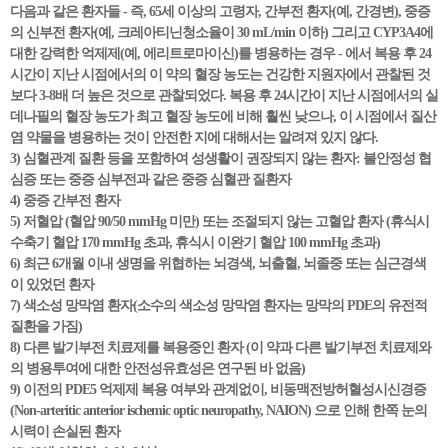
다음과 같은 환자들 - 즉, 65세 이상의 고령자, 간부전 환자(예, 간경변), 중증
의 신부전 환자(예, 크레아티닌청소율이 30 mL/min 이하) 그리고 CYP3A4에
대한 강력한 억제제(예, 에리트로마이신)를 병용하는 경우 - 에서 복용 후 24
시간이 지난 시점에서의 이 약의 혈장 농도는 건강한 지원자에서 관찰된 것
보다 3-8배 더 높은 것으로 관찰되었다. 복용 후 24시간이 지난 시점에서의 실
데나필의 혈장 농도가 최고 혈장 농도에 비해 훨씬 낮으나, 이 시점에서 질산
염 약물을 병용하는 것이 안전한 지에 대해서는 알려져 있지 않다.
3) 심혈관계 질환 등을 포함하여 성생활이 권장되지 않는 환자: 불안정성 협
심증 또는 중증 심부전과 같은 중증 심혈관 질환자
4) 중증 간부전 환자
5) 저혈압 (혈압 90/50 mmHg 미만) 또는 조절되지 않는 고혈압 환자 (휴식시
수축기 혈압 170 mmHg 초과, 휴식시 이완기 혈압 100 mmHg 초과)
6) 최근 6개월 이내 생명을 위협하는 뇌경색, 뇌출혈, 뇌졸중 또는 심근경색
이 있었던 환자
7) 색소성 망막염 환자(소수의 색소성 망막염 환자는 망막의 PDE의 유전적
질환을 가짐)
8) 다른 발기부전 치료제를 복용중인 환자 (이 약과 다른 발기부전 치료제와
의 병용투여에 대한 안전성유효성은 연구된 바 없음)
9) 이전의 PDE5 억제제 복용 여부와 관계없이, 비동맥전방허혈성시신경증
(Non-arteritic anterior ischemic optic neuropathy, NAION) 으로 인해 한쪽 눈의
시력이 손실된 환자