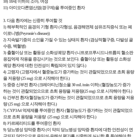
10) 18세 이하의 소아, 여성
11) 아미오다론염산염(경구제)을 투여중인 환자
3. 다음 환자에는 신중히 투여할 것
1) 해부학적인 음경의 기형 환자 (각형성, 음경해면체 섬유조직증식 또는 페
이로니병(Peyronie's disease))
2) 지속발기증의 소인을 가질 수 있는 상태의 환자 (겸상적혈구증, 다발성 골
수증, 백혈병)
3) 출혈이상 또는 활동성 소화성궤양 환자 (니트로프루시드나트륨의 혈소판
응집억제 작용을 증강시키는 것으로 보인다. 출혈이상 또는 활동성 소화성
궤양 환자에 대한 안전성이 확립되어 있지 않다.)
4) 고령자 (고령자에서 혈중농도가 증가하는 것이 관찰되었으므로 초회 용량
을 저용량 (25 mg) 으로 시작해야 한다.)
5) 중증 신부전 환자 (크레아티닌청소율 30 mL/min 이하) (혈장농도가 증가
하는 것이 관찰되었으므로 초회 용량을 저용량(25 mg) 으로 시작해야 한다.)
6) 간부전 환자(혈장농도가 증가하는 것이 관찰되었으므로 초회 용량을 저용
량 (25 mg) 으로 시작해야 한다.)
7) CYP3A4 억제제를 투여중인 환자 (혈장농도가 증가하는 것이 관찰되었으
므로 초회 용량을 저용량 (25 mg) 으로 시작해야 한다.)
8) 카르페리티드를 투여중인 환자
9) 당뇨병성 망막증 환자 (이 약의 당뇨병성 망막증 환자에 대한 안전성이 연
구되지 않았으므로 유익성-유해성 평가를 신중하게 실시한 후 투여해야 한