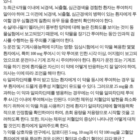
있다.
3) 최근 6개월 이내에 뇌경색, 뇌출혈, 심근경색을 경험한 환자는 투여하지
말아야 하며 그 이전에 뇌경색, 뇌출혈, 심근경색의 병력이 있는 환자에게 투
여할 경우 심혈관계 질환의 유무 등을 충분히 확인하여야 한다.
4) 실데나필이 멜라닌이 풍부한 망막에 대해 높은 친화도를 보이는 것이 동
물실험에서 보고되었기 때문에, 이 약물을 장기간 투여하는 동안 안과적 검
사를 수행하는 등 주의를 기울여야 한다.
5) 운전 및 기계사용능력에 미치는 영향: 임상시험에서 이 약을 복용한 몇몇
환자에서, 특히 100 mg 투여시 이 약 투여로 인한 시각 이상, 어지럼이 보고되
었으므로 운전이나 기계 조작 시 주의하여야 한다. 환자가 운전 또는 기계조
작을 하기 전에 환자들은 자신이 이 약에 어떻게 반응하는지 잘 알아야 하며,
의사는 이에 따라 조언을 해야 한다.
6) 알파차단제를 투여 받고 있는 환자에게 이 약을 동시에 투여하는 경우 일
부 환자에서 드물게 증후성 저혈압이 유도될 수 있다. 그러므로 25 mg을 초
과하는 이 약과 알파차단제를 병용하는 경우에는 이 약을 알파차단제 투여
후 4시간 이내에 투여해서는 안된다. 이러한 체위성 저혈압의 발현을 최소화
하기 위하여 이 약을 처음 사용하기 전에 환자가 알파차단제에 혈액동력학
적으로 안정함을 확인하여야 하며, 초회 용량을 저용량으로 시작할 것을 고
려하도록 한다. 또한, 의사는 체위성 저혈압의 증상이 나타나면 어떻게 대처
할 것인지 환자에게 알려주도록 한다.
7) 약물 상호작용 연구에서, 암로디핀 5 mg, 10 mg과 이 약 100 mg을 고혈압
환자에게 병용 투여한 경우 이완기 혈압과 수축기 혈압이 각각 평균 7