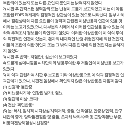
복합되어 있는지 또는 다른 요인 때문인지는 밝혀지지 않았다.
2) 시판 후 갑작스런 청력감퇴 또는 난청이 드물게 보고되었고 이는 이 약을
포함한 PDE5 억제제와 잠정적인 상관성이 있는 것으로 나타났다. 일부 사례
에서 질환상태와 다른 요인들이 청력과 관련된 이상반응과 연관이 있을 것
이라는 보고가 있었으나, 대부분의 사례에서 이러한 연관성을 알 수 있는 의
학적 추적조사 정보들이 확인되지 않았다. 이러한 이상반응이 이 약의 투여
와 직접적인 연관이 있는지, 환자의 내재적인 난청 위험인자에 의한 것인지,
이들의 조합에 의한 것인지 또는 그 밖의 다른 인자에 의한 것인지는 밝혀지
지 않았다.
3) 시판 후 빈맥†, 저혈압†, 실신†이 보고되었다.
4) 드물게 실데나필을 α-차단제와 병용투여한 후 저혈압의 이상반응 보고가
있었다.
5) 이 약과 관련하여 시판 후 보고된 기타 이상반응으로 이 약과 잠정적인 인
과관계가 있으나, 시판전 임상에서 확인되지 않은 이상반응은 다음과 같다.
(1) 신경계: 불안증
(2) 비뇨생식기계: 연장된 발기†, 혈뇨
(3) 혈관계 이상: 코피†
(4) 전신: 과민반응†
(5) 눈: 복시, 일시적 시각상실/시력저하, 충혈, 안 작열감, 안종창/압력, 안구
내압의 증가, 망막혈관질환 및 출혈, 초자체 박리/수축 및 근망막황반 부종,
비동맥전방허혈성시신경증*