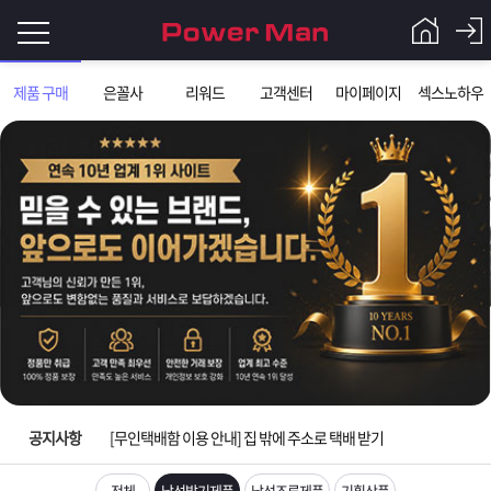
로
제품 구매
은꼴사
리워드
고객센터
마이페이지
섹스노하우
그
로
그
인
인
입금확인이 안되는 상황을 대비해 꼭 입금후 고객센터 연락바랍니다.
회
이
원
[2026구정 연휴]설 연휴 배송 및 휴무 안내
가
필
입
Q&A
[운송장번호 조회법]배송조회 및 국내 택배업체 운송장 조회 하는법
요
파
[ios앱 오픈]아이폰 고객 앱설치 가능합니다.
합
워
제
[무인택배함 이용 안내] 집 밖에 주소로 택배 받기
니
맨
품
은
다.
공지사항
입금확인이 안되는 상황을 대비해 꼭 입금후 고객센터 연락바랍니다.
[2026구정 연휴]설 연휴 배송 및 휴무 안내
전체
남성발기제품
남성조루제품
기획상품