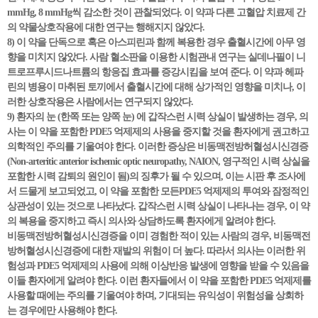
mmHg, 8 mmHg씩 감소한 것이 관찰되었다. 이 약과 다른 고혈압 치료제 간
의 약물상호작용에 대한 연구는 행해지지 않았다.
8) 이 약을 단독으로 혹은 아스피린과 함께 복용한 경우 출혈시간에 아무 영
향을 미치지 않았다. 사람 혈소판을 이용한 시험관내 연구는 실데나필이 니
트로프루시드나트륨의 항응집 효과를 증강시킴을 보여 준다. 이 약과 헤파
린의 병용이 마취된 토끼에서 출혈시간에 대해 상가적인 영향을 미치나, 이
러한 상호작용은 사람에서는 연구되지 않았다.
9) 환자의 눈 (한쪽 또는 양쪽 눈) 에 갑작스런 시력 상실이 발생하는 경우, 의
사는 이 약을 포함한 PDE5 억제제의 사용을 중지할 것을 환자에게 권고하고
의학적인 주의를 기울여야 한다. 이러한 증상은 비동맥전방허혈성시신경증
(Non-arteritic anterior ischemic optic neuropathy, NAION, 영구적인 시력 상실을
포함한 시력 감퇴의 원인이 됨)의 징후가 될 수 있으며, 이는 시판 후 조사에
서 드물게 보고되었고, 이 약을 포함한 모든PDE5 억제제의 투여와 잠정적인
상관성이 있는 것으로 나타났다. 갑작스런 시력 상실이 나타나는 경우, 이 약
의 복용을 중지하고 즉시 의사와 상담하도록 환자에게 알려야 한다.
비동맥전방허혈성시신경증을 이미 경험한 적이 있는 사람의 경우, 비동맥전
방허혈성시신경증에 대한 재발의 위험이 더 높다. 따라서 의사는 이러한 위
험성과 PDE5 억제제의 사용에 의해 이상반응 발생에 영향을 받을 수 있음을
이들 환자에게 알려야 한다. 이런 환자들에서 이 약을 포함한 PDE5 억제제를
사용할 때에는 주의를 기울여야 하며, 기대되는 유익성이 위험성을 상회하
는 경우에만 사용해야 한다.