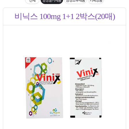
은?
구
꼴
섹
비닉스 100mg 1+1 2박스(20매)
매
사
스
고
노
객
마
하
센
이
주
우
터
페
문
이
조
지
회