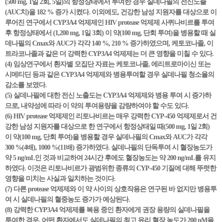
(500 mg, 1일 2회, 5일)의 항정상태에서 투여한 경우 실데나필의 전신노출
(AUC치)을 182 % 증가 시켰다. 이외에도, 건강한 남성 지원자를 대상으로 이
루어진 연구에서 CYP3A4 억제제인 HIV protease 억제제 사퀴나비르를 투여
후 항정상태에서 (1,200 mg, 1일 3회) 이 약(100 mg, 단회 투여)을 병용할 때 실
데나필의 Cmax와 AUC가 각각 140 %, 210 % 증가하였으며, 케토코나졸, 이
트라코나졸과 같은 더 강력한 CYP3A4 억제제는 더 큰 영향을 미칠 수 있다.
(4) 임상연구에서 환자별 모집단 자료는 케토코나졸, 에리트로마이신 또는
시메티딘 등과 같은 CYP3A4 억제제와 병용투여할 경우 실데나필 청소율의
감소를 보였다.
(5) 실데나필에 대한 전신 노출도는 CYP3A4 억제제와 병용 투여 시 증가하
므로, 내약성에 따라 이 약의 투여용량을 감량하여야 할 수도 있다.
(6) HIV protease 억제제인 리토나비르는 매우 강력한 CYP-450 억제제로서 건
강한 남성 지원자를 대상으로 한 연구에서 항정상태일 때(500 mg, 1일 2회)
이 약(100 mg, 단회 투여)을 병용할 경우 실데나필의 Cmax와 AUC가 각각
300 %(4배), 1000 %(11배) 증가하였다. 실데나필의 단독투여 시 혈장농도가
약 5 ng/mL인 것과 비교하여 24시간 후에도 혈장농도는 약 200 ng/mL를 유지
하였다. 이것은 리토나비르가 광범위한 종류의 CYP-450 기질에 대해 뚜렷한
영향을 미치는 사실과 일치하는 것이다.
(7) 다른 protease 억제제와 이 약 사이의 상호작용은 연구된 바 없지만 병용투
여 시 실데나필의 혈중농도 증가가 예상된다.
(8) 강력한 CYP3A4 억제제를 복용 중인 환자에게 권장 용량의 실데나필을
투여한 경우, 어떤 환자에서도 실데나필의 최고 유리 혈장 농도가 200 nM을