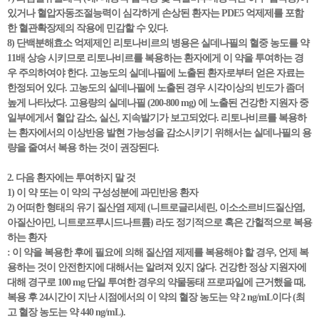
있거나 혈압자동조절능력이 심각하게 손상된 환자는 PDE5 억제제를 포함
한 혈관확장제의 작용에 민감할 수 있다.
8) 단백분해효소 억제제인 리토나비르의 병용은 실데나필의 혈중 농도를 약
11배 상승 시키므로 리토나비르를 복용하는 환자에게 이 약을 투여하는 경
우 주의하여야 한다. 고농도의 실데나필에 노출된 환자로부터 얻은 자료는
한정되어 있다. 고농도의 실데나필에 노출된 경우 시각이상의 빈도가 좀더
높게 나타났다. 고용량의 실데나필 (200-800 mg) 에 노출된 건강한 지원자 중
일부에게서 혈압 감소, 실신, 지속발기가 보고되었다. 리토나비르를 복용하
는 환자에서의 이상반응 발현 가능성을 감소시키기 위해서는 실데나필의 용
량을 줄여서 복용 하는 것이 권장된다.
2. 다음 환자에는 투여하지 말 것
1) 이 약 또는 이 약의 구성성분에 과민반응 환자
2) 어떠한 형태의 유기 질산염 제제 (니트로글리세린, 이소소르비드질산염,
아질산아민, 니트로프루시드나트륨) 라도 정기적으로 혹은 간헐적으로 복용
하는 환자
: 이 약을 복용한 후에 필요에 의해 질산염 제제를 복용해야 할 경우, 언제 복
용하는 것이 안전한지에 대해서는 알려져 있지 않다. 건강한 정상 지원자에
대해 경구로 100 mg 단일 투여한 경우의 약물동태 프로파일에 근거했을 때,
복용 후 24시간이 지난 시점에서의 이 약의 혈장 농도는 약 2 ng/mL이다 (최
고 혈장 농도는 약 440 ng/mL).