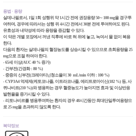
용법 · 용량
실데나필로서, 1일 1회 성행위 약 1시간 전에 권장용량 50∼ 100 mg을 경구투
여하며, 경우에 따라서는 성행 위 4시간 전에서 30분 전에 투여하여도 된다.
유효성과 내약성에 따라 용량을 증감할 수 있다.
이 약은 개별 포장에서 꺼낸 직후에 바로 혀 위에 놓고, 녹여서 물 없이 복용
한다.
다음의 환자는 실데나필의 혈장농도를 상승시킬 수 있으므로 초회용량을 25
mg으로 조절 하여야 한다.
- 65세 이상(AUC 40 % 증가)
- 간부전(간경화 : 80 %)
- 중증의 신부전(크레아티닌청소율이 30 mL/min 이하 : 100 %)
- CYP3A4 억제제(케토코나졸, 이트라코나졸, 에리트로마이신(182 %) 등, 사
퀴나비르(210 %))와 병용하는 경우 혈중농도가 높아지면 효과 및 이상반응
발현율을 증가시킬 수 있다.
- 리토나비르를 병용투여하는 환자의 경우 48시간동안 최대단일투여용량으
로 25 mg을 초과하지 않도록 한다.
복약정보