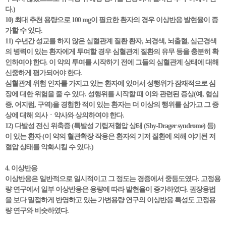
다.)
10) 최대 추천 용량으로 100 mg이 필요한 환자의 경우 이상반응 발현율이 증
가할 수 있다.
11) 수년간 성교를 하지 않은 심혈관계 질환 환자, 뇌경색, 뇌출혈, 심근경색
의 병력이 있는 환자에게 투여할 경우 심혈관계 질환의 유무 등을 충분히 확
인하여야 한다. 이 약의 투여를 시작하기 전에 그들의 심혈관계 상태에 대해
신중하게 평가되어야 한다.
심혈관계 위험 인자를 가지고 있는 환자에 있어서 성행위가 잠재적으로 심
장에 대한 위험을 줄 수 있다. 성행위를 시작할 때 이와 관련된 증상(예, 협심
증, 어지럼, 구역)을 경험한 적이 있는 환자는 더 이상의 행위를 삼가고 그 증
상에 대해 의사ㆍ약사와 상의하여야 한다.
12) 다발성 전신 위축증 (특발성 기립저혈압 상태 (Shy-Drager syndrome) 등)
이 있는 환자 (이 약의 혈관확장 작용은 환자의 기저 질환에 의해 야기된 저
혈압 상태를 악화시킬 수 있다.)
4. 이상반응
이상반응은 일반적으로 일시적이고 그 정도는 경증에서 중등도였다. 고정용
량 연구에서 일부 이상반응은 용량에 따라 발현율이 증가하였다. 권장용법
을 보다 밀접하게 반영하고 있는 가변용량 연구의 이상반응 특성도 고정용
량 연구와 비슷하였다.