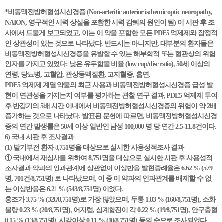
*비동맥전방허혈성시신경증 (Non-arteritic anterior ischemic optic neuropathy,
NAION, 영구적인 시력 상실을 포함한 시력 감퇴의 원인이 됨) 이 시판 후 조
사에서 드물게 보고되었고, 이는 이 약을 포함한 모든 PDE5 억제제와 잠정적
인 상관성이 있는 것으로 나타났다. 반드시는 아니지만, 대부분의 환자들은
비동맥전방허혈성시신경증을 유발할 수 있는 해부학적 또는 혈관상의 위험
인자를 가지고 있었다: 낮은 유두함몰 비율 (low cup/disc ratio), 50세 이상의
연령, 당뇨병, 고혈압, 관상동맥질환, 고지혈증, 흡연.
PDE5 억제제 계열 약물의 최근 사용과 비동맥전방허혈성시신경증 급성 발
현이 연관성을 가지는지 여부를 평가하는 관찰 연구 결과, PDE5 억제제 투여
후 반감기의 5배 시간 이내에서 비동맥전방허혈성시신경증의 위험이 약 2배
증가하는 것으로 나타났다. 발표된 문헌에 따르면, 비동맥전방허혈성시신경
증의 연간 발생률은 50세 이상 일반인 남성 100,000 명 당 연간 2.5-11.8건이다.
6) 국내 시판 후 조사결과
(1) 발기부전 환자 8,751명을 대상으로 실시한 사용성적조사 결과
① 국내에서 재심사를 위하여 8,751명을 대상으로 실시한 시판 후 사용성적
조사결과 약과의 인과관계에 상관없이 이상반응 발현증례율은 6.62 % (579
명, 701건/8,751명) 로 나타났으며, 이 중 이 약과의 인과관계를 배제할 수 없
는 이상반응은 6.21 % (543/8,751명) 이었다.
홍조가 3.75 % (328/8,751명)로 가장 많았으며, 두통 1.83 % (160/8,751명), 소화
불량 0.23 % (20/8,751명), 어지럼, 심계항진이 각 0.22 % (19/8,751명), 안구충혈
0.15 % (13/8,751명), 시각이상 0.11 % (10/8,751명) 등의 순으로 조사되었다.