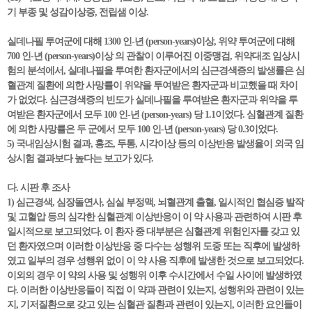
기 부종 및 성감이상증, 전립샘 이상.
실데나필 투여군에 대해 1300 인-년 (person-years)이상, 위약 투여군에 대해
700 인-년 (person-years)이상 의 관찰이 이루어진 이중맹검, 위약대조 임상시
험의 분석에서, 실데나필을 투여한 환자군에서의 심근경색증의 발생률은 심
혈관계 질환에 의한 사망률이 위약을 투여받은 환자군과 비교했을 때 차이
가 없었다. 심근경색증의 빈도가 실데나필을 투여받은 환자군과 위약을 투
여받은 환자군에서 모두 100 인-년 (person-years) 당 1.1이었다. 심혈관계 질환
에 의한 사망률은 두 군에서 모두 100 인-년 (person-years) 당 0.3이었다.
5) 국내임상시험 결과, 홍조, 두통, 시각이상 등의 이상반응 발생율이 외국 임
상시험 결과보다 높다는 보고가 있다.
다. 시판 후 조사
1) 심근경색, 심장돌연사, 심실 부정맥, 뇌혈관계 출혈, 일시적인 협심증 발작
및 고혈압 등의 심각한 심혈관계 이상반응이 이 약 사용과 관련하여 시판 후
일시적으로 보고되었다. 이 환자 중 대부분은 심혈관계 위험인자를 갖고 있
던 환자였으며 이러한 이상반응 중 다수는 성행위 도중 또는 직후에 발생하
였고 일부의 경우 성행위 없이 이 약 사용 직후에 발생한 것으로 보고되었다.
이외의 경우 이 약의 사용 및 성행위 이후 수시간에서 수일 사이에 발생하였
다. 이러한 이상반응들이 직접 이 약과 관련이 있는지, 성행위와 관련이 있는
지, 기저질환으로 갖고 있는 심혈관 질환과 관련이 있는지, 이러한 요인들이