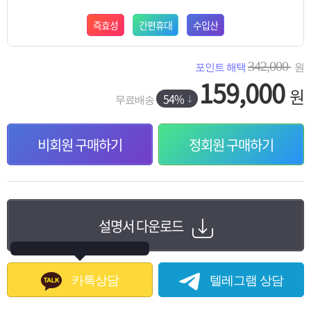
즉효성
간편휴대
수입산
342,000
포인트 해택
원
159,000
원
54%
무료배송
비회원 구매하기
정회원 구매하기
설명서 다운로드
카톡상담
텔레그램 상담