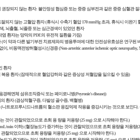
이 권장되지 않는 환자: 불안정성 협심증 또는 중증 심부전과 같은 중증 심혈관 
또는 조절되지 않는 고혈압 환자 (휴식시 수축기 혈압 170 mmHg 초과, 휴식시 이완기 혈
경색, 뇌출혈, 뇌졸중 또는 심근경색이 있었던 환자
막염 환자는 망막의 PDE의 유전적 질환을 가짐)
자 (이 약과 다른 발기부전 치료제와의 병용투여에 대한 안전성유효성은 연구된 바
동맥전방허혈성시신경증 (Non-arteritic anterior ischemic optic neuropa
인 환자
ase 자극제 복용 환자 (잠재적으로 혈압강하와 같은 증상성 저혈압을 일으킬 수 있음)
해면체 섬유조직증식 또는 페이로니병(Peyronie's disease))
의 환자 (겸상적혈구증, 다발성 골수증, 백혈병)
자 (니트로프루시드나트륨의 혈소판 응집억제 작용을 증강시키는 것으로 보인다.
 것이 관찰되었으므로 초회 용 량을 저용량 (25 mg) 으로 시작해야 한다.)
L/min 이하) (혈장농도가 증가하는 것이 관찰되었으므로 초회 용량을 저용량(25 
관찰되었으므로 초회 용량을 저용량 (25 mg) 으로 시작해야 한다.)
장농도가 증가하는 것이 관찰되었으므로 초회 용량을 저용량 (25 mg) 으로 시작해야