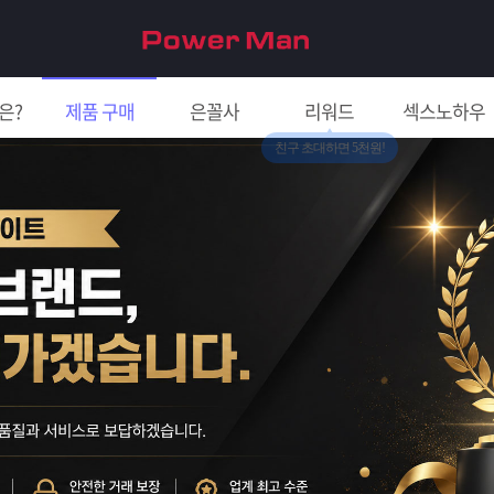
은?
제품 구매
은꼴사
리워드
섹스노하우
친구 초대하면 5천원!