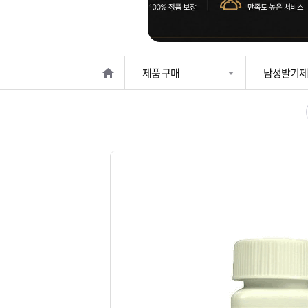
은?
구
꼴
섹
매
사
스
고
제품 구매
남성발기제
노
객
마
하
센
이
주
우
터
페
문
이
조
지
회