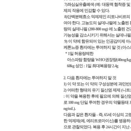
7)좌심실유출폐색 (예: 대동맥 협착증 
제의 작용에 민감할 수 있다.
8)단백분해효소 억제제인 리토나비르의 
여야 한다. 고농도의 실데나필에 노출된 
량의 실데나필 (200-800 mg) 에 
가능성을 감소시키기 위해서는 실데나필의
9) 이 약에 함유되어 있는 인공감미제
케톤뇨증 환자에는 투여하지 말 것 (아스
* 1일 허용량제한
아스파탐 함량을 WHO권장량(40mg/kg
60kg 성인 : 1일 최대복용량 2.4g
2. 다음 환자에는 투여하지 말 것
1) 이 약 또는 이 약의 구성성분에 과민반
2) 어떠한 형태의 유기 질산염 제제 
: 이 약을 복용한 후에 필요에 의해 질산
로 100 mg 단일 투여한 경우의 약물동태 
ng/mL).
다음과 같은 환자들 - 즉, 65세 이상의 고
한 억제제(예, 에리트로마이신)를 병용하는
으로 관찰되었다. 복용 후 24시간이 지