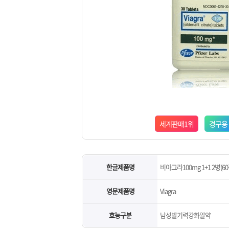
세계판매1위
경구용
한글제품명
비아그라100mg 1+1 2병(60
영문제품명
Viagra
효능구분
남성발기력강화알약