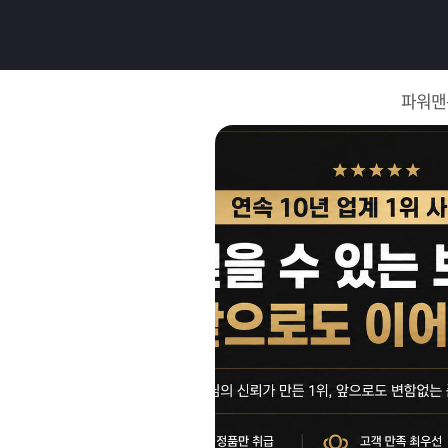
로
그
파워맨
인
로
그
인
이
회
필
원
가
요
입
Q&A
합
파
니
워
제
다.
맨
품
은