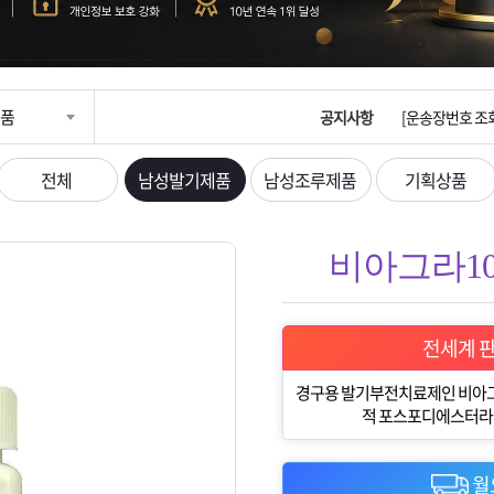
입금확인이 안되
[2026구정 연휴
[운송장번호 조
품
공지사항
[ios앱 오픈]
전체
남성발기제품
남성조루제품
기획상품
[무인택배함 이용
비아그라100
입금확인이 안되
[2026구정 연휴
전세계 
경구용 발기부전치료제인 비아그
적 포스포디에스터라제 
월