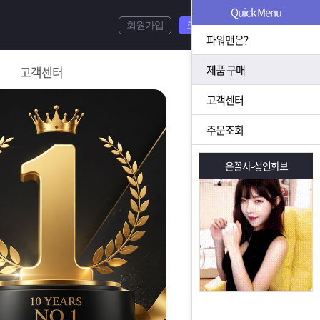
Quick Menu
회원가입
로그인
파워맨은?
제품 구매
고객센터
고객센터
주문조회
은꼴사-성인화보
은꼴사-성인화보