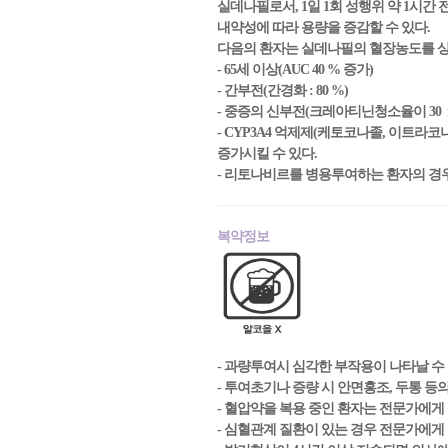
실데나필로서, 1일 1회 성행위 약 1시간 
내약성에 따라 용량을 증감할 수 있다.
다음의 환자는 실데나필의 혈장농도를 상승
- 65세 이상(AUC 40 % 증가)
- 간부전(간경화 : 80 %)
- 중증의 신부전(크레아티닌청소율이 30 mL/m
- CYP3A4 억제제(케토코나졸, 이트라코
증가시킬 수 있다.
- 리토나비르를 병용투여하는 환자의 경우
복약정보
- 과량투여시 심각한 부작용이 나타날 수
- 투여초기나 증량 시 안면홍조, 두통 등
- 혈압약을 복용 중인 환자는 전문가에게
- 심혈관계 질환이 있는 경우 전문가에게