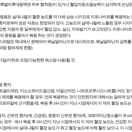
및 특발비후대동맥판 하부 협착증)이 있거나 혈압자동조절능력이 심각하게 손상된
병용은 실데나필의 혈중 농도를 약 11배 상승 시키므로 리토나비르를 복용하는 
환자로부터 얻은 자료는 한정되어 있다. 고농도의 실데나필에 노출된 경우 시각이
노출된 건강한 지원자 중 일부에게서 혈압 감소, 실신, 지속발기가 보고되었다. 리토
 용량을 줄여서 복용 하는 것이 권장된다.
 아스파탐은 체내에서 분해되어 페닐알라닌으로 대사되므로, 페닐알라닌의 섭취를
파탐 함유제제 한함)
/1일)이하로 조정(가능한한 최소량 사용)할 것.
응 환자
(니트로글리세린, 이소소르비드질산염, 아질산아민, 니트로프루시드나트륨) 라도 
염 제제를 복용해야 할 경우, 언제 복용하는 것이 안전한지에 대해서는 알려져 있
프로파일에 근거했을 때, 복용 후 24시간이 지난 시점에서의 이 약의 혈장 농도는 약 2
령자, 간부전 환자(예, 간경변), 중증의 신부전 환자(예, 크레아티닌청소율이 30 mL/
 경우 - 에서 복용 후 24시간이 지난 시점에서의 이 약의 혈장 농도는 건강한 지
난 시점에서의 실데나필의 혈장 농도가 최고 혈장 농도에 비해 훨씬 낮으나, 이 