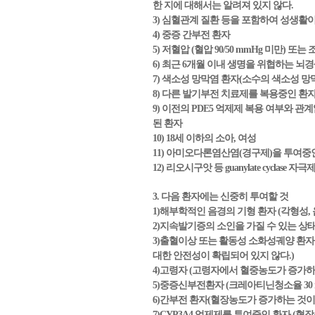
한 지에 대해서는 알려져 있지 않다.
3) 심혈관계 질환 등을 포함하여 성생활
4) 중증 간부전 환자
5) 저혈압 (혈압 90/50 mmHg 미만) 
6) 최근 6개월 이내 생명을 위협하는 뇌
7) 색소성 망막염 환자(소수의 색소성 망
8) 다른 발기부전 치료제를 복용중인 환
9) 이전의 PDE5 억제제 복용 여부와 관계없이, 비
된 환자
10) 18세 이하의 소아, 여성
11) 아미오다론염산염(경구제)을 투여중
12) 리오시구앗 등 guanylate cycl
3. 다음 환자에는 신중히 투여할 것
1)해부학적인 음경의 기형 환자 (각형성, 음경
2)지속발기증의 소인을 가질 수 있는 상태
3)출혈이상 또는 활동성 소화성궤양 환
대한 안전성이 확립되어 있지 않다.)
4)고령자 (고령자에서 혈중농도가 증가하는
5)중증신부전환자 (크레아티닌청소율 30 m
6)간부전 환자(혈장농도가 증가하는 것이 
7)CYP3A4 억제제를 투여중인 환자 (혈