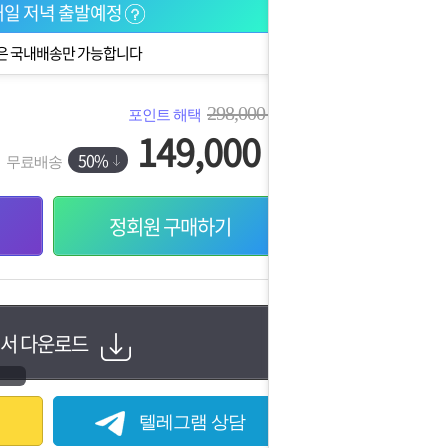
일 저녁 출발예정
은 국내배송만 가능합니다
298,000
포인트 해택
원
149,000
원
50%
무료배송
정회원 구매하기
서 다운로드
텔레그램 상담