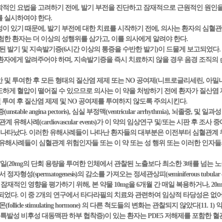
학적인 요법을 고려하기 전에, 발기 부전을 진단하고 잠재적으로 근원적인 원인을 측
ion)를 실시하여야 한다.
험성이 있기 때문에, 발기 부전에 대한 치료를 시작하기 전에, 의사는 환자의 심혈
험한 환자는 더 이상의 성행위를 삼가고, 이를 의사에게 알려야 한다.
속된 발기 및 지속발기증(6시간 이상의 통증을 수반한 발기)이 드물게 보고되었다.
)을 구하라고 환자에게 알려주어야 하며, 지속발기증을 즉시 치료하지 않을 경우 음경 조
동안 및 투여한 후 모든 형태의 질산염 제제 또는 NO 공여제(니트로글리세린, 
하게 혈압이 떨어질 수 있으므로 의사는 이 약을 처방하기 전에 환자가 질산염 
및 투여 후 질산염 제제 및 NO 공여제를 투여하지 않도록 주의시킨다.
e angina pectoris), 심실 부정맥(ventricular arrhythmia), 뇌졸중, 및 일과성 허혈성
 유해사례(cardiovascular events)가 이 약의 임상연구 및/또는 시판 후 
다. 이러한 유해사례들이 나타난 환자들의 대부분은 이전부터 심혈관계 위험인자들(pre -ex
 이러한 유해사례들이 심혈관계 위험인자들 또는 이 약 또는 성 행위 또는 이러한 인자
kg/일(20mg의 단회 용량을 투여한 인체에서 관찰된 노출보다 최소한 3배를 넘는 노출[범
spermatogenesis)의 감소를 가져오는 정세관상피(seminiferous tubular epit
에 대한 잠재적인 영향을 평가하기 위해, 본 약물 10mg을 6개월 간 매일 복용하거나, 2
었다. 이 중 2개의 연구에서 타다라필의 치료와 관련하여 임상적 타당성은 없어
licle stimulating hormone) 의 다른 척도들의 변화는 관찰되지 않았다[11. 1)
및 특발성 비후성 대동맥판 하부 협착증)이 있는 환자는 PDE5 저해제를 포함한 