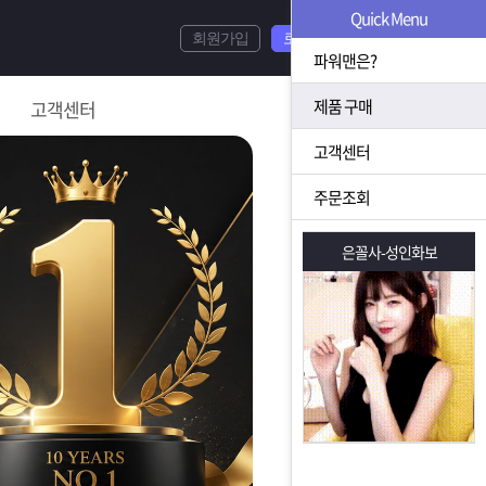
Quick Menu
회원가입
로그인
파워맨은?
제품 구매
고객센터
고객센터
주문조회
은꼴사-성인화보
은꼴사-성인화보