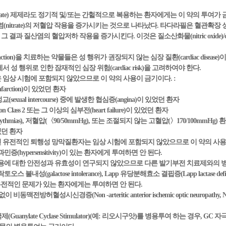
nitrate) 제제라도 정기적 및/또는 간헐적으로 복용하는 환자에게는 이 약의 투여가 금
질산염(nitrate)의 저혈압 작용을 증가시키는 것으로 나타났다. 타다라필은 혈관확
] 그 결과 질산염의 혈압저하 작용을 증가시킨다. 이것은 질소산화물(nitric oxid
ysfunction)을 치료하는 약물들은 성 행위가 권장되지 않는 심장 질환(cardiac dise
성 행위로 인한 잠재적인 심장 위험(cardiac risk)을 고려하여야 한다.
 임상 시험에 포함되지 않았으므로 이 약의 사용이 금기이다. :
nfarction)이 있었던 환자
성교(sexual intercourse) 중에 발생한 협심증(angina)이 있었던 환자
ation Class 2 또는 그 이상의 심부전(heart failure)이 있었던 환자
rhythmias), 저혈압(〈90/50mmHg), 또는 조절되지 않는 고혈압(〉170/100mmHg) 
있었던 환자
진 유전적인 퇴행성 망막질환자는 임상 시험에 포함되지 않았으므로 이 약의 사용
(hypersensitivity)이 있는 환자에게 투여하면 안 된다.
 병용에 대한 안전성과 유효성이 연구되지 않았으므로 다른 발기부전 치료제와의 
불내성(galactose intolerance), Lapp 유당분해효소 결핍증(Lapp lactase 
tion) 등의 유전적인 문제가 있는 환자에게는 투여하면 안 된다.
동맥전방허혈성시신경증(Non -arteritic anterior ischemic optic neuropa
nylate Cyclase Stimulator)(예: 리오시구앗)를 병용투여 하는 경우, GC 자극제(Gua