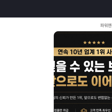
로
그
파워맨
인
로
그
인
이
회
필
원
가
요
입
Q&A
합
파
니
워
제
다.
맨
품
은