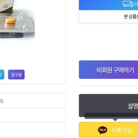
내
본 상품
비회원 구매하기
산
경구용
정)
설명
카톡상담