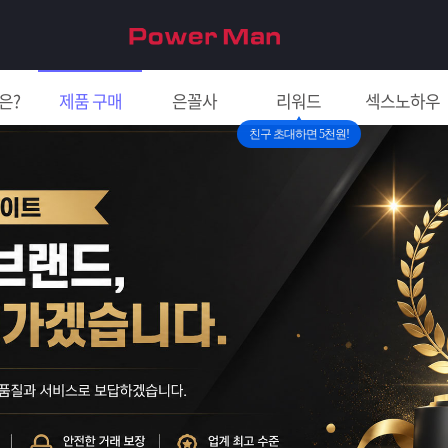
은?
제품 구매
은꼴사
리워드
섹스노하우
친구 초대하면 5천원!