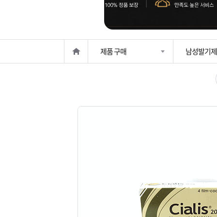
은?
구
꼴
섹
매
사
스
고
제품 구매
남성발기제
노
객
마
하
센
이
주
우
터
페
문
이
조
지
회