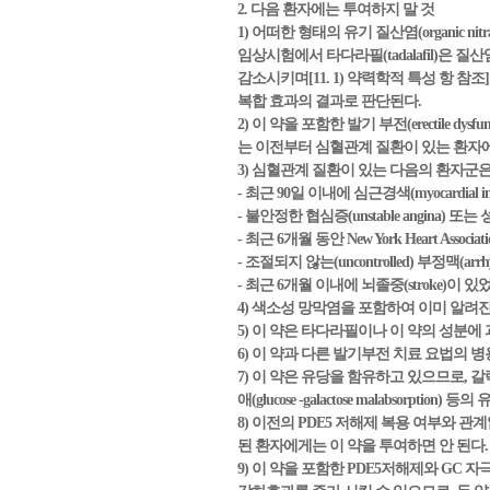
2. 다음 환자에는 투여하지 말 것
1) 어떠한 형태의 유기 질산염(organic 
임상시험에서 타다라필(tadalafil)은 
감소시키며[11. 1) 약력학적 특성 항 참조
복합 효과의 결과로 판단된다.
2) 이 약을 포함한 발기 부전(erectile d
는 이전부터 심혈관계 질환이 있는 환자에서 
3) 심혈관계 질환이 있는 다음의 환자군은
- 최근 90일 이내에 심근경색(myocardial i
- 불안정한 협심증(unstable angina) 또는 
- 최근 6개월 동안 New York Heart Associ
- 조절되지 않는(uncontrolled) 부정맥(ar
- 최근 6개월 이내에 뇌졸중(stroke)이 
4) 색소성 망막염을 포함하여 이미 알려
5) 이 약은 타다라필이나 이 약의 성분에 과민증
6) 이 약과 다른 발기부전 치료 요법의
7) 이 약은 유당을 함유하고 있으므로, 갈락토오스 
애(glucose -galactose malabsorp
8) 이전의 PDE5 저해제 복용 여부와 관계없이 비
된 환자에게는 이 약을 투여하면 안 된다.
9) 이 약을 포함한 PDE5저해제와 GC 자극제(Gua