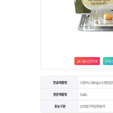
24~36시간지속
수입
한글제품명
시알리스20mg 1+1 8판(32
영문제품명
Cialis
효능구분
남성발기력강화알약