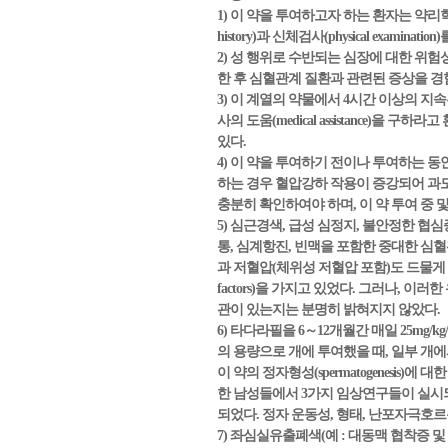
1) 이 약을 투여하고자 하는 환자는 약리
history)과 신체검사(physical examinat
2) 성 행위로 수반되는 심장에 대한 위
한 후 심혈관계 질환과 관련된 증상을 경
3) 이 계열의 약물에서 4시간 이상의 지
사의 도움(medical assistance
있다.
4) 이 약을 투여하기 전이나 투여하는 
하는 경우 혈압강하 작용이 증강되어 과도
충분히 확인하여야 하며, 이 약 투여 중 
5) 심근경색, 급성 심정지, 불안정한 협심증(unstabl
통, 심계항진, 빈맥을 포함한 중대한 심혈관계
과 저혈압(체위성 저혈압 포함)도 드물게 나타났
factors)을 가지고 있었다. 그러나,
관이 있는지는 분명히 밝혀지지 않았다.
6) 타다라필을 6～12개월간 매일 25mg/
의 용량으로 개에 투여했을 때, 일부 개에서 정자형성(
이 약의 정자형성(spermatogenesis)
한 남성들에서 3가지 임상연구들이 실시되
되었다. 정자 운동성, 형태, 난포자극호르몬(fol
7) 좌심실유출폐색(예 : 대동맥 협착증 