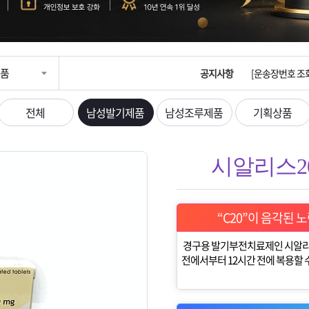
입금확인이 안되
[2026구정 연휴
품
공지사항
[운송장번호 조
[ios앱 오픈]
전체
남성발기제품
남성조루제품
기획상품
[무인택배함 이용
시알리스20m
입금확인이 안되
[2026구정 연휴
“C20”이 음각된
경구용 발기부전치료제인 시알리스
전에서부터 12시간 전에 복용할 