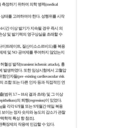
정하기 위하여 의학 병력(medical
관 상태를 고려하여야 한다. 성행위를 시작
 4시간 이상 발기가 지속될 경우 즉시 의
직의 손상 및 발기력의 영구상실을 초래할 수
아밀나이트레이트, 질산이소소르비드)를 복용
제제 및 NO 공여제를 투여하지 않았는지
 발작(transient ischemic attacks), 흉
조사 중에 발생하였다. 또한 임상시험에서 고혈압
isting cardiovascular risk
들의 조합 또는 다른 인자 등과 직접적인 연
위 3.7～18.6] 결과 초래) 및 그 이상
helium)의 퇴행(regression)이 있었다.
0mg을 각각 6개월 또는 9개월간 매일 복용
 보이는 정자 숫자와 농도의 감소가 관찰
 약력학적 특성 항 참조].
혈관확장제의 작용에 민감할 수 있다.