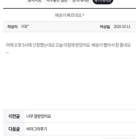
은?
구
꼴
섹
[무인택배함 이용 안내] 집 밖에 주소로 택배 받기
배송이 빠르네요 ^
매
사
스
고
이호*
2020-10-11
작성자
작성일
입금확인이 안되는 상황을 대비해 꼭 입금후 고객센터 연락바랍니다.
노
객
마
[2026구정 연휴]설 연휴 배송 및 휴무 안내
어제 오후 5시에 신청했는데요 오늘 아침에 받았어요 .배송이 빨라서 참 좋네요
하
센
이
주
...
우
터
페
문
이
조
지
회
이전글
너무 잘받았어요
다음글
비아그라후기