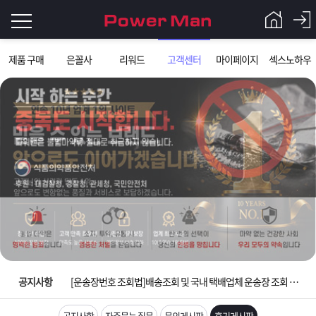
로
제품 구매
은꼴사
리워드
고객센터
마이페이지
섹스노하우
그
로
그
인
인
회
이
원
가
필
입
Q&A
요
파
입금확인이 안되는 상황을 대비해 꼭 입금후 고객센터 연락바랍니다.
합
워
제
[2026구정 연휴]설 연휴 배송 및 휴무 안내
니
맨
품
은
다.
공지사항
[운송장번호 조회법]배송조회 및 국내 택배업체 운송장 조회 하는법
[ios앱 오픈]아이폰 고객 앱설치 가능합니다.
공지사항
자주묻는 질문
문의게시판
후기게시판