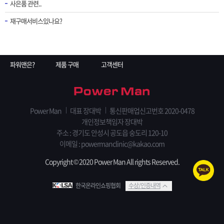
사은품 관련..
재구매서비스있나요?
파워맨은?
제품 구매
고객센터
Power Man
대표 장대박
통신판매업신고번호 2020-0478
개인정보책임자 장대박
주소 : 경기도 안성시 공도읍 숭도리 120-10
이메일 :
powermanclinic@kakao.com
Copyright © 2020 Power Man All rights Reserved.
한국온라인쇼핑협회
수상/인증내역