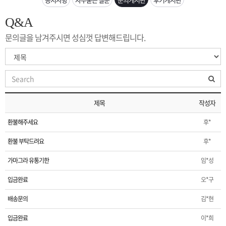
은?
구
꼴
섹
Q&A
[무인택배함 이용 안내] 집 밖에 주소로 택배 받기
매
사
스
고
문의글을 남겨주시면 성심껏 답변해드립니다.
입금확인이 안되는 상황을 대비해 꼭 입금후 고객센터 연락바랍니다.
노
객
마
[2026구정 연휴]설 연휴 배송 및 휴무 안내
하
센
이
주
제목
작성자
우
터
페
문
환불해주세요
후*
이
조
환불 부탁드려요
후*
가마그라 유통기한
임*성
지
회
입금완료
오*구
배송문의
김*현
입금완료
이*희