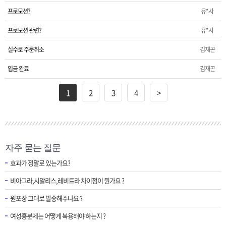
프로모션?
유*사
프로모션 관련?
유*사
실수로 주문취소
김재곤
입금 완료
김재곤
1
2
3
4
>
자주 묻는 질문
효과가 정말로 있는가요?
비아그라,시알리스,레비트라 차이점이 뭔가요 ?
원포장 그대로 발송해주나요 ?
여성흥분제는 어떻게 복용해야 하는지 ?