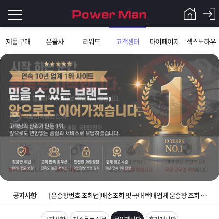
로
제품 구매
은꼴사
리워드
고객센터
마이페이지
섹스노하우
그
로
그
인
인
회
이
원
가
필
입
Q&A
요
파
입금확인이 안되는 상황을 대비해 꼭 입금후 고객센터 연락바랍니다.
합
워
제
[2026구정 연휴]설 연휴 배송 및 휴무 안내
니
맨
품
은
다.
공지사항
[운송장번호 조회법]배송조회 및 국내 택배업체 운송장 조회 하는법
[ios앱 오픈]아이폰 고객 앱설치 가능합니다.
공지사항
자주묻는 질문
문의게시판
후기게시판