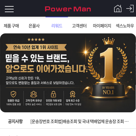
로
제품 구매
은꼴사
리워드
고객센터
마이페이지
섹스노하우
그
로
그
인
인
회
이
원
가
필
입
Q&A
요
파
입금확인이 안되는 상황을 대비해 꼭 입금후 고객센터 연락바랍니다.
합
워
제
[2026구정 연휴]설 연휴 배송 및 휴무 안내
니
맨
품
은
다.
공지사항
[운송장번호 조회법]배송조회 및 국내 택배업체 운송장 조회 하는법
[ios앱 오픈]아이폰 고객 앱설치 가능합니다.