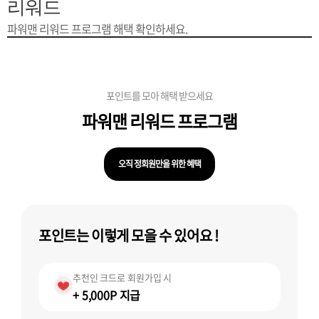
은?
구
꼴
섹
리워드
파워맨 리워드 프로그램 해택 확인하세요.
[무인택배함 이용 안내] 집 밖에 주소로 택배 받기
매
사
스
고
입금확인이 안되는 상황을 대비해 꼭 입금후 고객센터 연락바랍니다.
노
객
마
포인트를 모아 해택 받으세요
[2026구정 연휴]설 연휴 배송 및 휴무 안내
하
센
이
주
파워맨
리워드 프로그램
우
터
페
문
오직 정회원만을 위한 혜택
이
조
포인트는 이렇게 모을 수 있어요 !
지
회
추천인 크드로 회원가입 시
+ 5,000P 지급