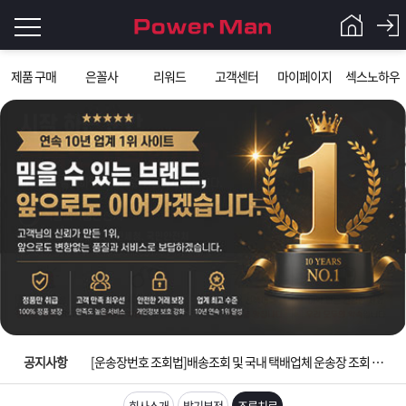
로
제품 구매
은꼴사
리워드
고객센터
마이페이지
섹스노하우
그
로
그
인
인
회
이
원
가
필
입
Q&A
요
파
입금확인이 안되는 상황을 대비해 꼭 입금후 고객센터 연락바랍니다.
합
워
제
[2026구정 연휴]설 연휴 배송 및 휴무 안내
니
맨
품
은
다.
공지사항
[운송장번호 조회법]배송조회 및 국내 택배업체 운송장 조회 하는법
[ios앱 오픈]아이폰 고객 앱설치 가능합니다.
회사소개
발기부전
조루치료