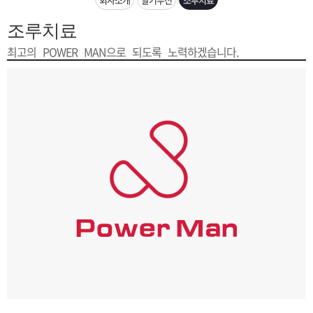
은?
구
꼴
섹
조루치료
[무인택배함 이용 안내] 집 밖에 주소로 택배 받기
매
사
스
고
최고의 POWER MAN으로 되도록 노력하겠습니다.
입금확인이 안되는 상황을 대비해 꼭 입금후 고객센터 연락바랍니다.
노
객
마
[2026구정 연휴]설 연휴 배송 및 휴무 안내
하
센
이
주
우
터
페
문
이
조
지
회