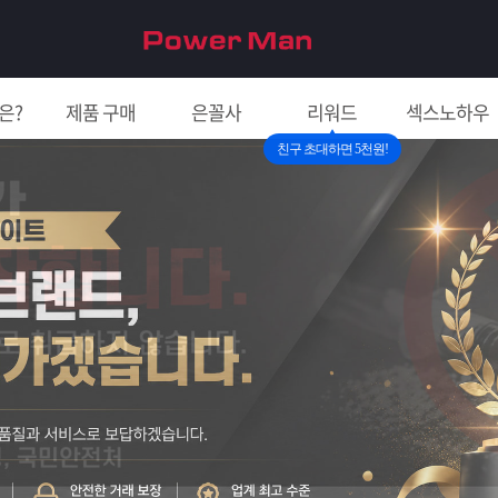
은?
제품 구매
은꼴사
리워드
섹스노하우
친구 초대하면 5천원!