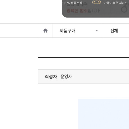
은?
구
꼴
섹
매
사
스
고
제품 구매
전체
노
객
마
하
센
이
주
우
터
페
문
운영자
작성자
이
조
지
회