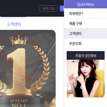
Quick Menu
회원가입
로그인
파워맨은?
제품 구매
고객센터
고객센터
주문조회
은꼴사-성인화보
은꼴사-성인화보