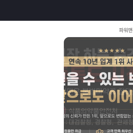
로
그
파워맨
인
로
그
인
이
회
필
원
가
요
입
Q&A
합
파
니
워
제
다.
맨
품
은