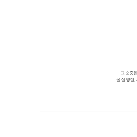
그 소중한
올 설 명절