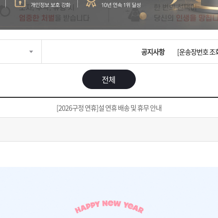
입금확인이 안되
[2026구정 연휴
공지사항
[운송장번호 조
[ios앱 오픈]
전체
[무인택배함 이용
[2026구정 연휴]설 연휴 배송 및 휴무 안내
입금확인이 안되
[2026구정 연휴